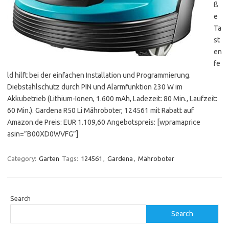
ß
e
Ta
st
en
fe
ld hilft bei der einfachen Installation und Programmierung.
Diebstahlschutz durch PIN und Alarmfunktion 230 W im
Akkubetrieb (Lithium-Ionen, 1.600 mAh, Ladezeit: 80 Min., Laufzeit:
60 Min.). Gardena R50 Li Mähroboter, 124561 mit Rabatt auf
Amazon.de Preis: EUR 1.109,60 Angebotspreis: [wpramaprice
asin=”B00XD0WVFG”]
Category:
Garten
Tags:
124561
,
Gardena
,
Mähroboter
Search
Search