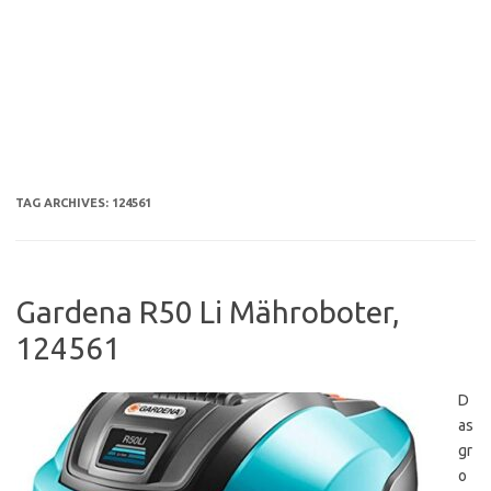
TAG ARCHIVES:
124561
Gardena R50 Li Mähroboter,
124561
D
as
gr
o