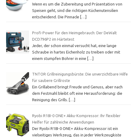
Wenn es um die Zubereitung und Präsentation von
Speisen geht, sind die richtigen Küchenutensilien
entscheidend. Die Pinnacle
[…]
Profi-Power für den Heimgebrauch: Der DeWalt
DCD796P2 im Härtetest
Jeder, der schon einmal versucht hat, eine lange
Schraube in hartes Eichenholz zu treiben oder mit
einem stumpfen Bohrer in eine
[…]
TNTOR Grillreinigungsbürste: Die unverzichtbare Hilfe
für saubere Grillroste
Ein Grillabend bringt Freude und Genuss, aber nach
dem Festmahl bleibt oft eine Herausforderung: die
Reinigung des Grills.
[…]
Ryobi R18I-0 ONE+ Akku-Kompressor: Ihr flexibler
Helfer für zahlreiche Anwendungen
Der Ryobi R18I-0 ONE+ Akku-Kompressor ist ein
vielseitiges Werkzeug, das in jeder Werkzeugkiste