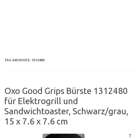
TAG ARCHIVES:
1312480
Oxo Good Grips Bürste 1312480
für Elektrogrill und
Sandwichtoaster, Schwarz/grau,
15 x 7.6 x 7.6 cm
T