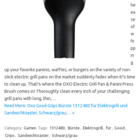
he
ea
se
of
w
hi
pp
in
g
up your favorite paninis, waffles, or burgers on the variety of non-
stick electric grill pans on the market suddenly fades when it?s time
to clean up. That?s where the OXO Electric Grill Pan & Panini Press
Brush comes in! Thoroughly clean every inch of your challenging
grill pans with long, thin,…
Read More: Oxo Good Grips Bürste 1312480 für Elektrogrill und
Sandwichtoaster, Schwarz/grau,… »
Category:
Garten
Tags:
1312480
,
Bürste
,
Elektrogrill
,
für
,
Good
,
Grips
,
Sandwichtoaster
,
Schwarz/grau