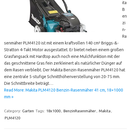
ita
B
en
zi
n-
Ra
senmäher PLM4120 ist mit einem kraftvollen 140 cm³ Briggs-&-
Stratton 4-Takt Motor ausgestattet. Er bietet neben einem großen
Grasfangsack mit Hardtop auch noch eine Mulchfunktion mit der
das geschnittene Gras fein zerkleinert als natürlicher Dünger auf
dem Rasen verbleibt. Der Makita Benzin-Rasenmäher PLM4120 hat
eine zentrale 5-stufige Schnitthöhenverstellung von 20-75 mm.
Die Schnittbreite beträgt…
Read More: Makita PLM4120 Benzin-Rasenmäher 41 cm, 18×1000
mm »
Category:
Garten
Tags:
18x1000
,
BenzinRasenmäher
,
Makita
,
PLM4120