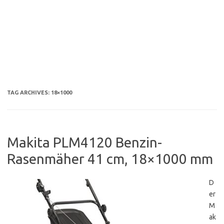
TAG ARCHIVES:
18×1000
Makita PLM4120 Benzin-
Rasenmäher 41 cm, 18×1000 mm
D
er
M
ak