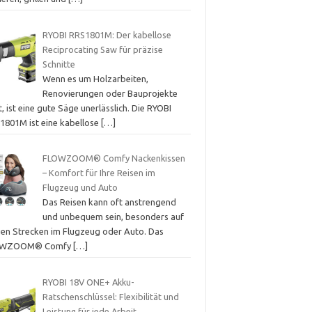
RYOBI RRS1801M: Der kabellose
Reciprocating Saw für präzise
Schnitte
Wenn es um Holzarbeiten,
Renovierungen oder Bauprojekte
, ist eine gute Säge unerlässlich. Die RYOBI
1801M ist eine kabellose
[…]
FLOWZOOM® Comfy Nackenkissen
– Komfort für Ihre Reisen im
Flugzeug und Auto
Das Reisen kann oft anstrengend
und unbequem sein, besonders auf
gen Strecken im Flugzeug oder Auto. Das
OWZOOM® Comfy
[…]
RYOBI 18V ONE+ Akku-
Ratschenschlüssel: Flexibilität und
Leistung für jede Arbeit