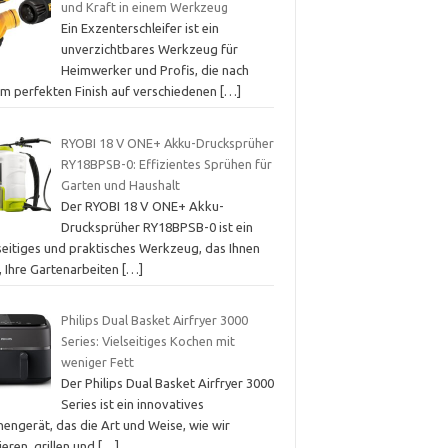
und Kraft in einem Werkzeug
Ein Exzenterschleifer ist ein
unverzichtbares Werkzeug für
Heimwerker und Profis, die nach
em perfekten Finish auf verschiedenen
[…]
RYOBI 18 V ONE+ Akku-Drucksprüher
RY18BPSB-0: Effizientes Sprühen für
Garten und Haushalt
Der RYOBI 18 V ONE+ Akku-
Drucksprüher RY18BPSB-0 ist ein
lseitiges und praktisches Werkzeug, das Ihnen
t, Ihre Gartenarbeiten
[…]
Philips Dual Basket Airfryer 3000
Series: Vielseitiges Kochen mit
weniger Fett
Der Philips Dual Basket Airfryer 3000
Series ist ein innovatives
engerät, das die Art und Weise, wie wir
tieren, grillen und
[…]