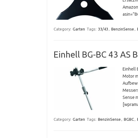
Amazon.
asin=”
Category:
Garten
Tags:
33/43
,
BenzinSense
,
Einhell BG-BC 43 AS 
Einhell
Motor m
Aufbewa
Messers
Sense m
[wprama
Category:
Garten
Tags:
BenzinSense
,
BGBC
,