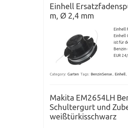
Einhell Ersatzfadensp
m, Ø 2,4 mm
Einhell
Einhell
ist für
Benzin-
EUR 24,
Category:
Garten
Tags:
BenzinSense
,
Einhell
,
Makita EM2654LH Benz
Schultergurt und Zub
weißtürkisschwarz