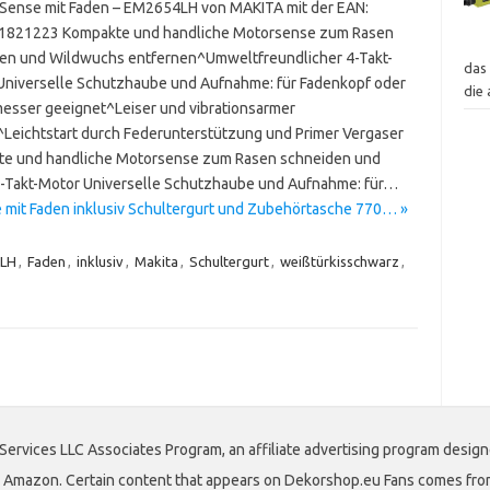
Sense mit Faden – EM2654LH von MAKITA mit der EAN:
1821223 Kompakte und handliche Motorsense zum Rasen
en und Wildwuchs entfernen^Umweltfreundlicher 4-Takt-
das
niverselle Schutzhaube und Aufnahme: für Fadenkopf oder
die
esser geeignet^Leiser und vibrationsarmer
^Leichtstart durch Federunterstützung und Primer Vergaser
e und handliche Motorsense zum Rasen schneiden und
-Takt-Motor Universelle Schutzhaube und Aufnahme: für…
mit Faden inklusiv Schultergurt und Zubehörtasche 770… »
LH
,
Faden
,
inklusiv
,
Makita
,
Schultergurt
,
weißtürkisschwarz
,
Services LLC Associates Program, an affiliate advertising program design
 to Amazon. Certain content that appears on Dekorshop.eu Fans comes fro