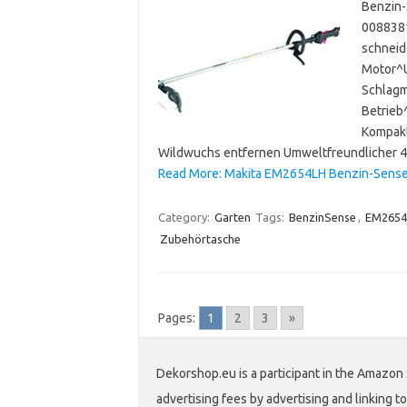
Benzin-
008838
schneid
Motor^U
Schlagm
Betrieb
Kompakt
Wildwuchs entfernen Umweltfreundlicher 4
Read More: Makita EM2654LH Benzin-Sense 
Category:
Garten
Tags:
BenzinSense
,
EM2654
Zubehörtasche
Pages:
1
2
3
»
Dekorshop.eu is a participant in the Amazon 
advertising fees by advertising and linking