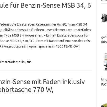
ule für Benzin-Sense MSB 34, 6
 Fadenspule Ersatzfaden Rasentrimmer 6m Ø2,4mm MSB 34
 Qualitäts Fadenspule für Ihren Rasentrimmer. Der Ersatzfaden
 den Type MSB 34 vorgesehen. – Einhell Ersatzfadenspule für
geht
Sense MSB 34, 6 m, Ø 2,4 mm mit Rabatt auf Amazon.de Preis:
RRS
95 Angebotspreis: [wpramaprice asin=”B0012MDIOA”]
Ersatzfadenspule
,
für
lan
in-Sense mit Faden inklusiv
FL
ehörtasche 770 W,