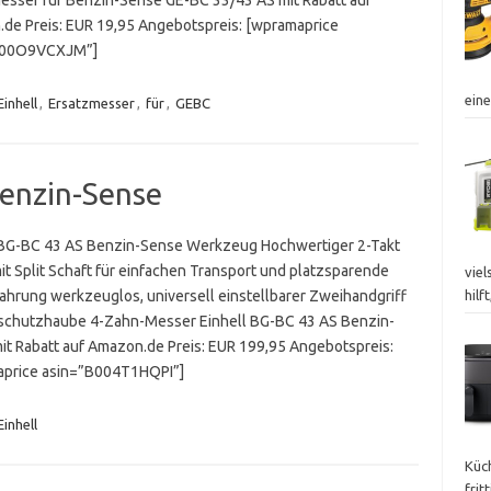
de Preis: EUR 19,95 Angebotspreis: [wpramaprice
B00O9VCXJM”]
ein
Einhell
,
Ersatzmesser
,
für
,
GEBC
Benzin-Sense
 BG-BC 43 AS Benzin-Sense Werkzeug Hochwertiger 2-Takt
it Split Schaft für einfachen Transport und platzsparende
vie
hrung werkzeuglos, universell einstellbarer Zweihandgriff
hilf
chutzhaube 4-Zahn-Messer Einhell BG-BC 43 AS Benzin-
it Rabatt auf Amazon.de Preis: EUR 199,95 Angebotspreis:
price asin=”B004T1HQPI”]
Einhell
Küch
frit