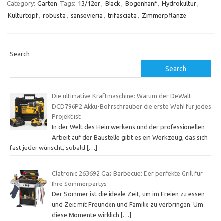
Category:
Garten
Tags:
13/12er
,
Black
,
Bogenhanf
,
Hydrokultur
,
Kulturtopf
,
robusta
,
sansevieria
,
trifasciata
,
Zimmerpflanze
Search
Search
Die ultimative Kraftmaschine: Warum der DeWalt
DCD796P2 Akku-Bohrschrauber die erste Wahl für jedes
Projekt ist
In der Welt des Heimwerkens und der professionellen
Arbeit auf der Baustelle gibt es ein Werkzeug, das sich
fast jeder wünscht, sobald
[…]
Clatronic 263692 Gas Barbecue: Der perfekte Grill für
Ihre Sommerpartys
Der Sommer ist die ideale Zeit, um im Freien zu essen
und Zeit mit Freunden und Familie zu verbringen. Um
diese Momente wirklich
[…]