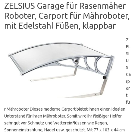
ZELSIUS Garage für Rasenmäher
Roboter, Carport für Mähroboter,
mit Edelstahl Füßen, klappbar
Z
EL
SI
U
S
Ca
rp
or
t
fü
r Mähroboter Dieses moderne Carport bietet Ihnen einen idealen
Unterstand für Ihren Mähroboter. Somit wird Ihr fleißiger Helfer
sehr gut vor Schmutz und Wettereinflüssen wie Regen,
Sonneneinstrahlung, Hagel usw. geschützt. Mit 77 x 103 x 44 cm