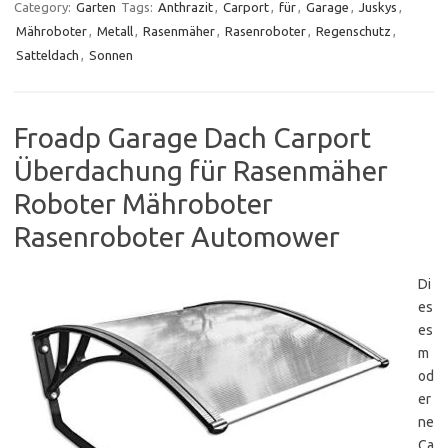
Category:
Garten
Tags:
Anthrazit
,
Carport
,
für
,
Garage
,
Juskys
,
Mähroboter
,
Metall
,
Rasenmäher
,
Rasenroboter
,
Regenschutz
,
Satteldach
,
Sonnen
Froadp Garage Dach Carport
Überdachung für Rasenmäher
Roboter Mähroboter
Rasenroboter Automower
Di
es
es
m
od
er
ne
Ca