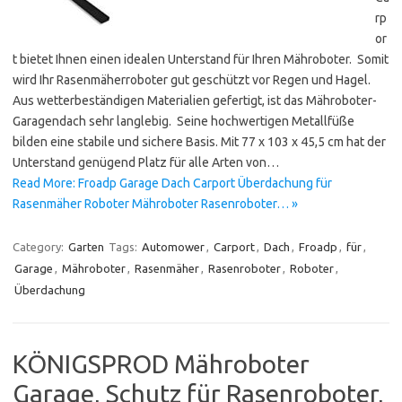
rp
or
t bietet Ihnen einen idealen Unterstand für Ihren Mähroboter. Somit
wird Ihr Rasenmäherroboter gut geschützt vor Regen und Hagel.
Aus wetterbeständigen Materialien gefertigt, ist das Mähroboter-
Garagendach sehr langlebig. Seine hochwertigen Metallfüße
bilden eine stabile und sichere Basis. Mit 77 x 103 x 45,5 cm hat der
Unterstand genügend Platz für alle Arten von…
Read More: Froadp Garage Dach Carport Überdachung für
Rasenmäher Roboter Mähroboter Rasenroboter… »
Category:
Garten
Tags:
Automower
,
Carport
,
Dach
,
Froadp
,
für
,
Garage
,
Mähroboter
,
Rasenmäher
,
Rasenroboter
,
Roboter
,
Überdachung
KÖNIGSPROD Mähroboter
Garage, Schutz für Rasenroboter,