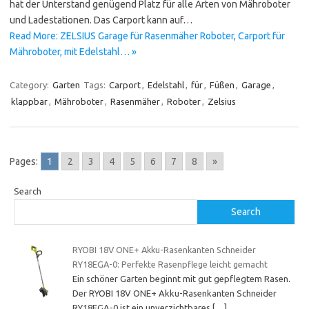
hat der Unterstand genügend Platz für alle Arten von Mähroboter
und Ladestationen. Das Carport kann auf…
Read More: ZELSIUS Garage für Rasenmäher Roboter, Carport für
Mähroboter, mit Edelstahl… »
Category:
Garten
Tags:
Carport
,
Edelstahl
,
für
,
Füßen
,
Garage
,
klappbar
,
Mähroboter
,
Rasenmäher
,
Roboter
,
Zelsius
Pages:
1
2
3
4
5
6
7
8
»
Search
Search
RYOBI 18V ONE+ Akku-Rasenkanten Schneider
RY18EGA-0: Perfekte Rasenpflege leicht gemacht
Ein schöner Garten beginnt mit gut gepflegtem Rasen.
Der RYOBI 18V ONE+ Akku-Rasenkanten Schneider
RY18EGA-0 ist ein unverzichtbares
[…]