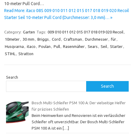
10-meter Pull Cord…
Read More: itaco 08S 009 010 011 012 015 017 018 019 020 Recoil
Starter Seil 10-meter Pull Cord (Durchmesser: 3,0 mm)… »
Category:
Garten
Tags:
009 010 011 012 015 017 018 019 020 Recoil
,
10meter
,
30 mm
,
Briggs
,
Cord
,
Craftsman
,
Durchmesser
,
für
,
Husqvarna
,
itaco
,
Poulan
,
Pull
,
Rasenmäher
,
Sears
,
Seil
,
Starter
,
STIHL
,
Stratton
Search
Search
Bosch Multi-Schleifer PSM 100 A: Der vielseitige Helfer
für präzises Schleifen
Beim Heimwerken und Renovieren ist ein verlässlicher
Schleifer oft unverzichtbar. Der Bosch Multi-Schleifer
PSM 100 A ist ein
[…]