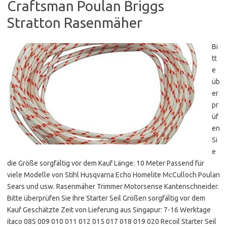
Craftsman Poulan Briggs
Stratton Rasenmäher
Bi
tt
e
üb
er
pr
üf
en
Si
e
die Größe sorgfältig vor dem Kauf Länge: 10 Meter Passend für
viele Modelle von Stihl Husqvarna Echo Homelite McCulloch Poulan
Sears und usw. Rasenmäher Trimmer Motorsense Kantenschneider.
Bitte überprüfen Sie Ihre Starter Seil Größen sorgfältig vor dem
Kauf Geschätzte Zeit von Lieferung aus Singapur: 7-16 Werktage
itaco 08S 009 010 011 012 015 017 018 019 020 Recoil Starter Seil