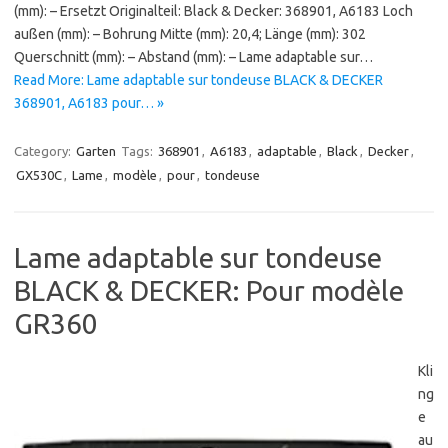
(mm): – Ersetzt Originalteil: Black & Decker: 368901, A6183 Loch
außen (mm): – Bohrung Mitte (mm): 20,4; Länge (mm): 302
Querschnitt (mm): – Abstand (mm): – Lame adaptable sur…
Read More: Lame adaptable sur tondeuse BLACK & DECKER
368901, A6183 pour… »
Category:
Garten
Tags:
368901
,
A6183
,
adaptable
,
Black
,
Decker
,
GX530C
,
Lame
,
modèle
,
pour
,
tondeuse
Lame adaptable sur tondeuse
BLACK & DECKER: Pour modèle
GR360
Kli
ng
e
au