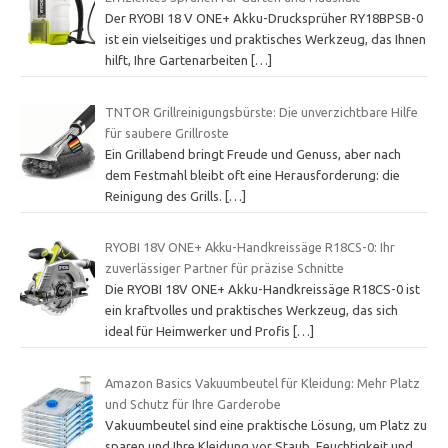
Der RYOBI 18 V ONE+ Akku-Drucksprüher RY18BPSB-0
ist ein vielseitiges und praktisches Werkzeug, das Ihnen
hilft, Ihre Gartenarbeiten
[…]
TNTOR Grillreinigungsbürste: Die unverzichtbare Hilfe
für saubere Grillroste
Ein Grillabend bringt Freude und Genuss, aber nach
dem Festmahl bleibt oft eine Herausforderung: die
Reinigung des Grills.
[…]
RYOBI 18V ONE+ Akku-Handkreissäge R18CS-0: Ihr
zuverlässiger Partner für präzise Schnitte
Die RYOBI 18V ONE+ Akku-Handkreissäge R18CS-0 ist
ein kraftvolles und praktisches Werkzeug, das sich
ideal für Heimwerker und Profis
[…]
Amazon Basics Vakuumbeutel für Kleidung: Mehr Platz
und Schutz für Ihre Garderobe
Vakuumbeutel sind eine praktische Lösung, um Platz zu
sparen und Ihre Kleidung vor Staub, Feuchtigkeit und