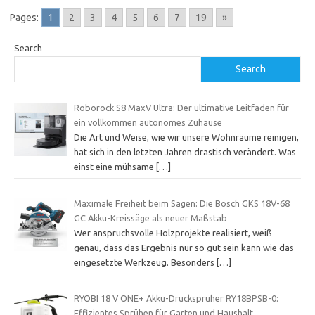
Pages:
1
2
3
4
5
6
7
19
»
Search
Search
Roborock S8 MaxV Ultra: Der ultimative Leitfaden für
ein vollkommen autonomes Zuhause
Die Art und Weise, wie wir unsere Wohnräume reinigen,
hat sich in den letzten Jahren drastisch verändert. Was
einst eine mühsame
[…]
Maximale Freiheit beim Sägen: Die Bosch GKS 18V-68
GC Akku-Kreissäge als neuer Maßstab
Wer anspruchsvolle Holzprojekte realisiert, weiß
genau, dass das Ergebnis nur so gut sein kann wie das
eingesetzte Werkzeug. Besonders
[…]
RYOBI 18 V ONE+ Akku-Drucksprüher RY18BPSB-0:
Effizientes Sprühen für Garten und Haushalt