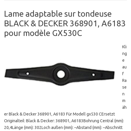
Lame adaptable sur tondeuse
BLACK & DECKER 368901, A6183
pour modèle GX530C
Kli
ng
e
au
f
Ra
se
n
m
äh
er Black & Decker 368901, A6183 Für Modell gx530 CErsetzt
Originalteil: Black & Decker: 368901, A6183Bohrung Central (mm):
20,4Länge (mm): 302Loch außen (mm): –Abstand (mm): –Abschnitt