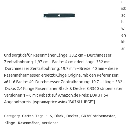
e
ist
sc
h
w
en
kb
ar
und sorgt dafür, Rasenmäher Länge: 33.2 cm – Durchmesser
Zentralbohrung: 1,97 cm – Breite: 4 cm oder Länge: 332 mm –
Durchmesser Zentralbohrung: 19.7 mm – Breite: 40 mm – diese
Rasenmähermesser, ersetzt Klinge Original mit den Referenzen:
a6116 Breite: 40, Durchmesser Zentralbohrung: 19.7 – Länge: 332 –
Dicke: 2.4 Klinge Rasenmäher Black & Decker GR360 stripemaster
Versionen 1 – 6 mit Rabatt auf Amazon.de Preis: EUR 31,54
Angebotspreis: [wpramaprice asin=”B076LLJPGF”]
Category:
Garten
Tags:
1 6
,
Black
,
Decker
,
GR360 stripemaster
,
Klinge
,
Rasenmäher
,
Versionen