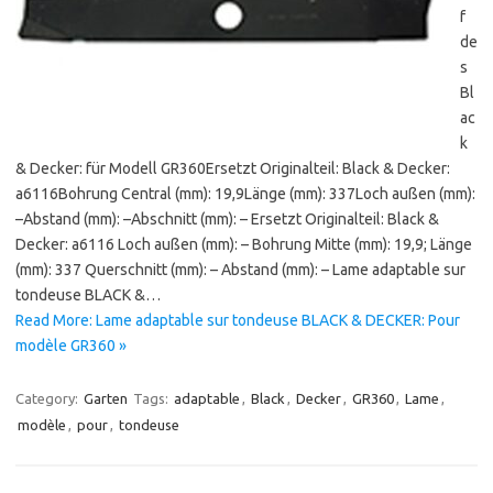
f
de
s
Bl
ac
k
& Decker: für Modell GR360Ersetzt Originalteil: Black & Decker:
a6116Bohrung Central (mm): 19,9Länge (mm): 337Loch außen (mm):
–Abstand (mm): –Abschnitt (mm): – Ersetzt Originalteil: Black &
Decker: a6116 Loch außen (mm): – Bohrung Mitte (mm): 19,9; Länge
(mm): 337 Querschnitt (mm): – Abstand (mm): – Lame adaptable sur
tondeuse BLACK &…
Read More: Lame adaptable sur tondeuse BLACK & DECKER: Pour
modèle GR360 »
Category:
Garten
Tags:
adaptable
,
Black
,
Decker
,
GR360
,
Lame
,
modèle
,
pour
,
tondeuse