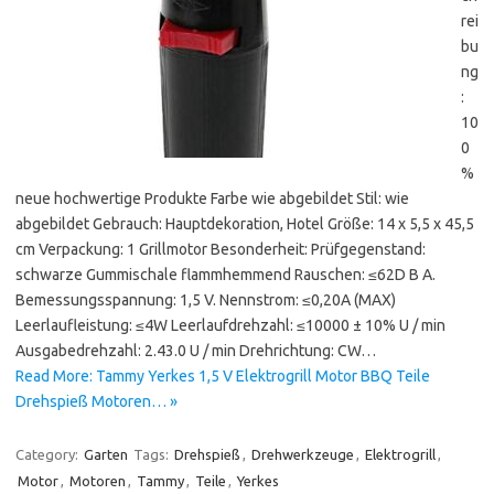
rei
bu
ng
:
10
0
%
neue hochwertige Produkte Farbe wie abgebildet Stil: wie
abgebildet Gebrauch: Hauptdekoration, Hotel Größe: 14 x 5,5 x 45,5
cm Verpackung: 1 Grillmotor Besonderheit: Prüfgegenstand:
schwarze Gummischale flammhemmend Rauschen: ≤62D B A.
Bemessungsspannung: 1,5 V. Nennstrom: ≤0,20A (MAX)
Leerlaufleistung: ≤4W Leerlaufdrehzahl: ≤10000 ± 10% U / min
Ausgabedrehzahl: 2.43.0 U / min Drehrichtung: CW…
Read More: Tammy Yerkes 1,5 V Elektrogrill Motor BBQ Teile
Drehspieß Motoren… »
Category:
Garten
Tags:
Drehspieß
,
Drehwerkzeuge
,
Elektrogrill
,
Motor
,
Motoren
,
Tammy
,
Teile
,
Yerkes