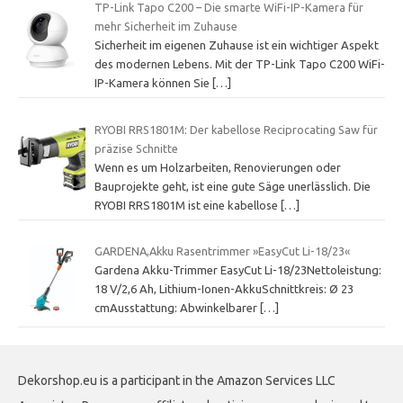
TP-Link Tapo C200 – Die smarte WiFi-IP-Kamera für
mehr Sicherheit im Zuhause
Sicherheit im eigenen Zuhause ist ein wichtiger Aspekt
des modernen Lebens. Mit der TP-Link Tapo C200 WiFi-
IP-Kamera können Sie
[…]
RYOBI RRS1801M: Der kabellose Reciprocating Saw für
präzise Schnitte
Wenn es um Holzarbeiten, Renovierungen oder
Bauprojekte geht, ist eine gute Säge unerlässlich. Die
RYOBI RRS1801M ist eine kabellose
[…]
GARDENA,Akku Rasentrimmer »EasyCut Li-18/23«
Gardena Akku-Trimmer EasyCut Li-18/23Nettoleistung:
18 V/2,6 Ah, Lithium-Ionen-AkkuSchnittkreis: Ø 23
cmAusstattung: Abwinkelbarer
[…]
Dekorshop.eu is a participant in the Amazon Services LLC