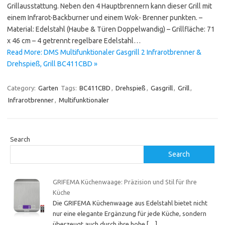
Grillausstattung. Neben den 4 Hauptbrennern kann dieser Grill mit
einem Infrarot-Backburner und einem Wok- Brenner punkten. –
Material: Edelstahl (Haube & Türen Doppelwandig) – Grillfläche: 71
x 46 cm – 4 getrennt regelbare Edelstahl…
Read More: DMS Multifunktionaler Gasgrill 2 Infrarotbrenner &
Drehspieß, Grill BC411CBD »
Category:
Garten
Tags:
BC411CBD
,
Drehspieß
,
Gasgrill
,
Grill
,
Infrarotbrenner
,
Multifunktionaler
Search
Search
GRIFEMA Küchenwaage: Präzision und Stil für Ihre
Küche
Die GRIFEMA Küchenwaage aus Edelstahl bietet nicht
nur eine elegante Ergänzung für jede Küche, sondern
überzeugt auch durch ihre hohe
[…]