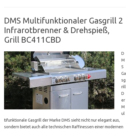
DMS Multifunktionaler Gasgrill 2
Infrarotbrenner & Drehspieß,
Grill BC411CBD
D
M
S
Ga
sg
rill
D
er
M
ul
tifunktionale Gasgrill der Marke DMS sieht nicht nur elegant aus,
sondern bietet auch alle technischen Raffinessen einer modernen