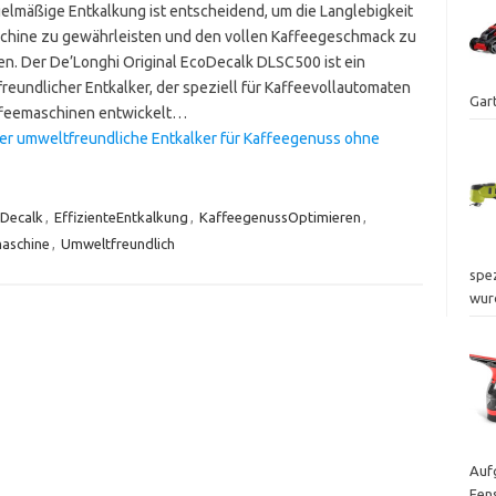
gelmäßige Entkalkung ist entscheidend, um die Langlebigkeit
chine zu gewährleisten und den vollen Kaffeegeschmack zu
n. Der De’Longhi Original EcoDecalk DLSC500 ist ein
reundlicher Entkalker, der speziell für Kaffeevollautomaten
Gart
feemaschinen entwickelt…
Der umweltfreundliche Entkalker für Kaffeegenuss ohne
Decalk
,
EffizienteEntkalkung
,
KaffeegenussOptimieren
,
aschine
,
Umweltfreundlich
spez
wur
Auf
Fen