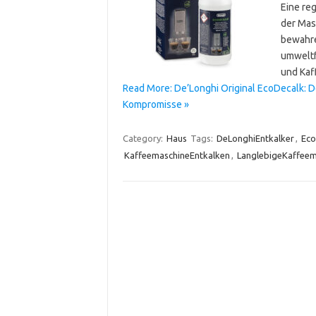
Eine re
der Mas
bewahre
umweltf
und Kaf
Read More: De’Longhi Original EcoDecalk: 
Kompromisse »
Category:
Haus
Tags:
DeLonghiEntkalker
,
Eco
KaffeemaschineEntkalken
,
LanglebigeKaffeem