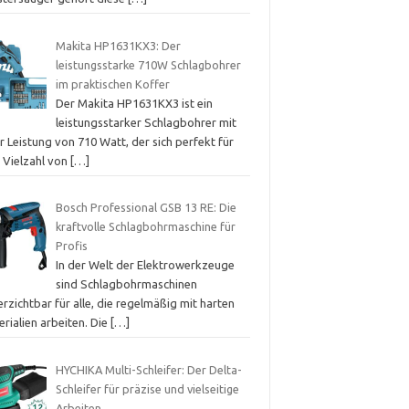
Makita HP1631KX3: Der
leistungsstarke 710W Schlagbohrer
im praktischen Koffer
Der Makita HP1631KX3 ist ein
leistungsstarker Schlagbohrer mit
r Leistung von 710 Watt, der sich perfekt für
e Vielzahl von
[…]
Bosch Professional GSB 13 RE: Die
kraftvolle Schlagbohrmaschine für
Profis
In der Welt der Elektrowerkzeuge
sind Schlagbohrmaschinen
rzichtbar für alle, die regelmäßig mit harten
rialien arbeiten. Die
[…]
HYCHIKA Multi-Schleifer: Der Delta-
Schleifer für präzise und vielseitige
Arbeiten