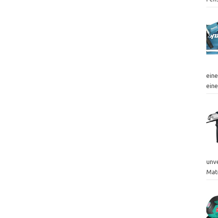
eine
ein
unve
Mate