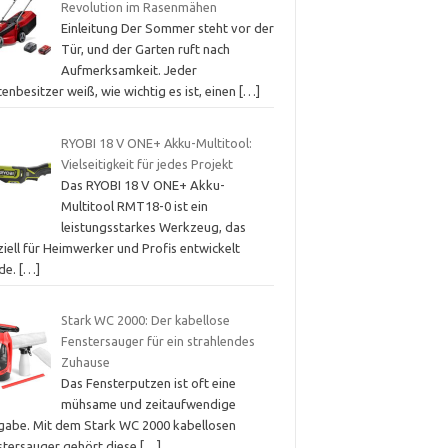
Revolution im Rasenmähen
Einleitung Der Sommer steht vor der
Tür, und der Garten ruft nach
Aufmerksamkeit. Jeder
enbesitzer weiß, wie wichtig es ist, einen
[…]
RYOBI 18 V ONE+ Akku-Multitool:
Vielseitigkeit für jedes Projekt
Das RYOBI 18 V ONE+ Akku-
Multitool RMT18-0 ist ein
leistungsstarkes Werkzeug, das
iell für Heimwerker und Profis entwickelt
de.
[…]
Stark WC 2000: Der kabellose
Fenstersauger für ein strahlendes
Zuhause
Das Fensterputzen ist oft eine
mühsame und zeitaufwendige
gabe. Mit dem Stark WC 2000 kabellosen
stersauger gehört diese
[…]