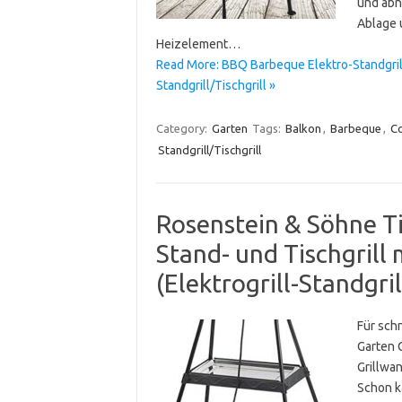
und abn
Ablage 
Heizelement…
Read More: BBQ Barbeque Elektro-Standgrill 
Standgrill/Tischgrill »
Category:
Garten
Tags:
Balkon
,
Barbeque
,
C
Standgrill/Tischgrill
Rosenstein & Söhne Tis
Stand- und Tischgrill
(Elektrogrill-Standgril
Für sch
Garten G
Grillwan
Schon k