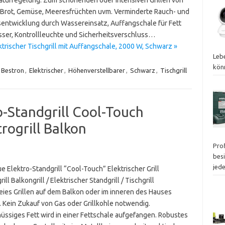
, Brot, Gemüse, Meeresfrüchten uvm. Verminderte Rauch- und
entwicklung durch Wassereinsatz, Auffangschale für Fett
ser, Kontrollleuchte und Sicherheitsverschluss…
trischer Tischgrill mit Auffangschale, 2000 W, Schwarz »
Leb
kön
Bestron
,
Elektrischer
,
Höhenverstellbarer
,
Schwarz
,
Tischgrill
-Standgrill Cool-Touch
trogrill Balkon
Pro
besi
jed
 Elektro-Standgrill “Cool-Touch” Elektrischer Grill
rill Balkongrill / Elektrischer Standgrill / Tischgrill
eies Grillen auf dem Balkon oder im inneren des Hauses
. Kein Zukauf von Gas oder Grillkohle notwendig.
üssiges Fett wird in einer Fettschale aufgefangen. Robustes