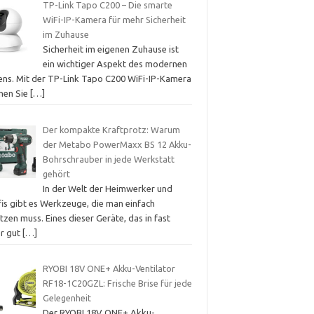
TP-Link Tapo C200 – Die smarte
WiFi-IP-Kamera für mehr Sicherheit
im Zuhause
Sicherheit im eigenen Zuhause ist
ein wichtiger Aspekt des modernen
ens. Mit der TP-Link Tapo C200 WiFi-IP-Kamera
nen Sie
[…]
Der kompakte Kraftprotz: Warum
der Metabo PowerMaxx BS 12 Akku-
Bohrschrauber in jede Werkstatt
gehört
In der Welt der Heimwerker und
fis gibt es Werkzeuge, die man einfach
tzen muss. Eines dieser Geräte, das in fast
er gut
[…]
RYOBI 18V ONE+ Akku-Ventilator
RF18-1C20GZL: Frische Brise für jede
Gelegenheit
Der RYOBI 18V ONE+ Akku-