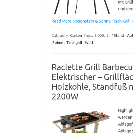
mit Gri
und ger
Read More: Rosenstein & Söhne Tisch-Grill: 
Category:
Garten
Tags:
2.000
,
2in1Stand
,
Abl
Söhne
,
Tischgrill
,
Watt
Raclette Grill Barbe
Elektrischer – Grillfl
Holzkohle, Standfuß mi
2200W
Highligh
werden 
Ablagefl
Ablage 