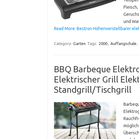
Fleisch
Geruchs
und Was
Read More: Bestron Höhenverstellbarer elek
Category:
Garten
Tags:
2000
,
Auffangschale
,
BBQ Barbeque Elektro
Elektrischer Grill Elek
Standgrill/Tischgrill
Barbeque
Elektrog
Rauchfr
möglich
Übersch