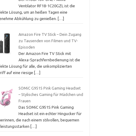
Ventilator RF18-1C20GZL ist die
fekte Lösung, um an heißen Tagen eine
enehme Abkühlung zu genießen.
[…]
Amazon Fire TV Stick – Dein Zugang
zu Tausenden von Filmen und TV-
Episoden
Der Amazon Fire TV Stick mit
Alexa-Sprachfernbedienung ist die
ekte Lösung für alle, die unkomplizierten
iff auf eine riesige
[…]
SOMiC G951S Pink Gaming Headset
– Stylisches Gaming für Mädchen und
Frauen
Das SOMiC G951S Pink Gaming
Headset ist ein echter Hingucker für
erinnen, die nach einem stilvollen, bequemen
 leistungsstarken
[…]