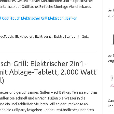
ehmbares Gestell mit vier Metallbeinen und mit praktischer
unterhalb der Grillfläche. Einfache Montage Abnehmbares
per
ang
Cool-Touch Elektrischer Grill Elektrogrill Balkon
oolTouch
,
Elektrischer
,
Elektrogrill
,
ElektroStandgrill
,
Grill
,
perf
Zugr
ch-Grill: Elektrischer 2in1-
 mit Ablage-Tablett, 2.000 Watt
l)
nelles und geruchsarmes Grillen – auf Balkon, Terrasse und im
rillen Sie schnell und einfach: Füllen Sie Wasser in die
Gam
ne ein und schließen Sie Ihren Grill an der Steckdose an.
und
ann die Grillparty losgehen – ohne umständliches Hantieren