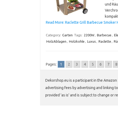
und Räu
Verchro
kompakt
Read More: Raclette Grill Barbecue Smoker H
Category:
Garten
Tags:
2200W
,
Barbecue
,
El
HolzAblagen
,
Holzkohle
,
Luxus
,
Raclette
,
Rä
Pages:
1
2
3
4
5
6
7
8
Dekorshop.eu is a participant in the Amazon 
advertising fees by advertising and linking
provided 'as is' and is subject to change or r