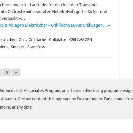
chern möglich – Laufräder für den leichten Transport –
mte Grillroste mit seperaten Hebeln/Holzgriff – Sicher und
 verpackt –…
olz-Ablagen Elektrischer – Grillfläche Luxus Grillwagen… »
ektrischer
,
Grill
,
Grillfläche
,
Grillplatte
,
GRILLWAGEN
,
dern
,
Smoker
,
Standfuss
9
»
Services LLC Associates Program, an affiliate advertising program design
 to Amazon. Certain content that appears on Dekorshop.eu Fans comes fro
emoval at any time.