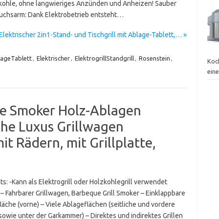
llkohle, ohne langwieriges Anzünden und Anheizen! Sauber
uchsarm: Dank Elektrobetrieb entsteht…
Elektrischer 2in1-Stand- und Tischgrill mit Ablage-Tablett,… »
ageTablett
,
Elektrischer
,
ElektrogrillStandgrill
,
Rosenstein
,
Koc
ein
cue Smoker Holz-Ablagen
äche Luxus Grillwagen
t Rädern, mit Grillplatte,
ts: -Kann als Elektrogrill oder Holzkohlegrill verwendet
– Fahrbarer Grillwagen, Barbeque Grill Smoker – Einklappbare
äche (vorne) – Viele Ablageflächen (seitliche und vordere
sowie unter der Garkammer) – Direktes und indirektes Grillen