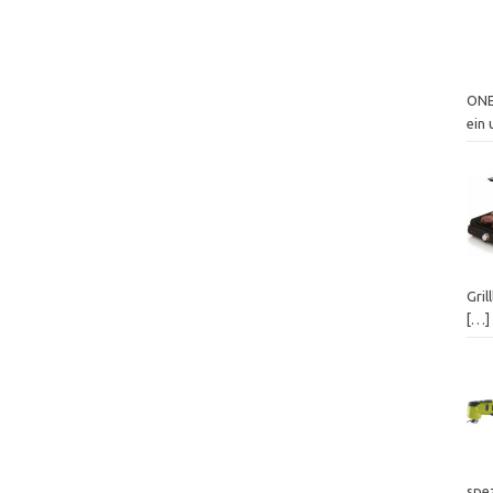
ONE
ein
Gril
[…]
spez