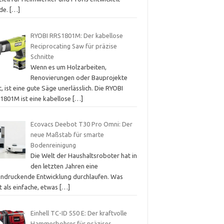
de.
[…]
RYOBI RRS1801M: Der kabellose
Reciprocating Saw für präzise
Schnitte
Wenn es um Holzarbeiten,
Renovierungen oder Bauprojekte
, ist eine gute Säge unerlässlich. Die RYOBI
1801M ist eine kabellose
[…]
Ecovacs Deebot T30 Pro Omni: Der
neue Maßstab für smarte
Bodenreinigung
Die Welt der Haushaltsroboter hat in
den letzten Jahren eine
indruckende Entwicklung durchlaufen. Was
t als einfache, etwas
[…]
Einhell TC-ID 550 E: Der kraftvolle
Hammerbohrer für präzises