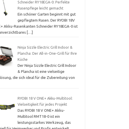
Schneider RY18EGA-0: Perfekte
Rasenpflege leicht gemacht
Ein schöner Garten beginnt mit gut
gepflegtem Rasen. Der RYOBI 18V
+ Akku-Rasenkanten Schneider RY18EGA-0 ist
 unverzichtbares
[…]
Ninja Sizzle Electric Grill Indoor &
Plancha: Der All-in-One-Grill für Ihre
Küche
Der Ninja Sizzle Electric Grill Indoor
& Plancha ist eine vielseitige
llösung, die sich ideal für die Zubereitung von
RYOBI 18 V ONE+ Akku-Multitool:
Vielseitigkeit für jedes Projekt
Das RYOBI 18 V ONE+ Akku-
Multitool RMT18-0 ist ein
leistungsstarkes Werkzeug, das
iell für Heimwerker und Profis entwickelt