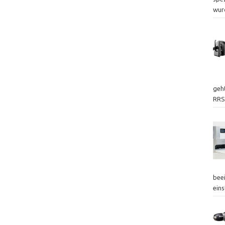
wur
geht
RRS
bee
eins