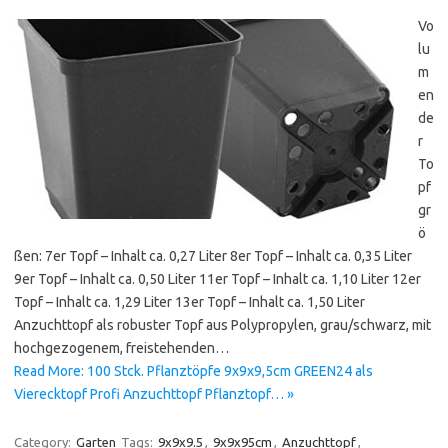
Vo
lu
m
en
de
r
To
pf
gr
ö
ßen: 7er Topf – Inhalt ca. 0,27 Liter 8er Topf – Inhalt ca. 0,35 Liter
9er Topf – Inhalt ca. 0,50 Liter 11er Topf – Inhalt ca. 1,10 Liter 12er
Topf – Inhalt ca. 1,29 Liter 13er Topf – Inhalt ca. 1,50 Liter
Anzuchttopf als robuster Topf aus Polypropylen, grau/schwarz, mit
hochgezogenem, freistehenden…
Read More: 100 Stck. Pflanztöpfe 9x9x9,5cm GREEN24 als
Vierecktopf Profi Anzuchttopf Pflanztopf… »
Category:
Garten
Tags:
9x9x9.5
,
9x9x95cm
,
Anzuchttopf
,