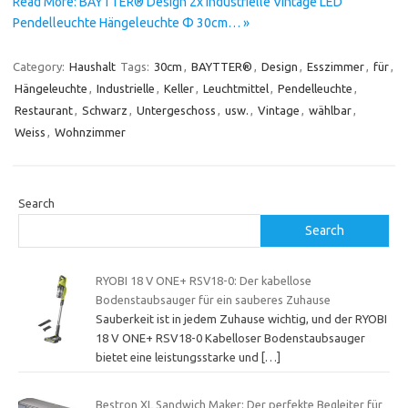
Read More: BAYTTER® Design 2x Industrielle Vintage LED
Pendelleuchte Hängeleuchte Φ 30cm… »
Category:
Haushalt
Tags:
30cm
,
BAYTTER®
,
Design
,
Esszimmer
,
für
,
Hängeleuchte
,
Industrielle
,
Keller
,
Leuchtmittel
,
Pendelleuchte
,
Restaurant
,
Schwarz
,
Untergeschoss
,
usw.
,
Vintage
,
wählbar
,
Weiss
,
Wohnzimmer
Search
Search
RYOBI 18 V ONE+ RSV18-0: Der kabellose
Bodenstaubsauger für ein sauberes Zuhause
Sauberkeit ist in jedem Zuhause wichtig, und der RYOBI
18 V ONE+ RSV18-0 Kabelloser Bodenstaubsauger
bietet eine leistungsstarke und
[…]
Bestron XL Sandwich Maker: Der perfekte Begleiter für