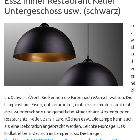
Esszimmer Restaurant Keller
Untergeschoss usw. (schwarz)
In
z
w
ei
Fa
rb
en
er
hä
ltli
ch: Schwarz/Weiß. Sie können die Farbe nach Wunsch wählen. Die
Lampe ist aus Eisen, gut verarbeitet, einfach und modern und gibt
eine wunderschöne und gemütliche Atmosphäre. Anwendungen:
Restaurants, Keller, Bars, Flure, Küchen usw.. Die Lampe kann auch
als eine Dekoration angebracht werden. Leichte Montage. Das
Erdkabel befindet sich im Lampenfuss. Die Länge…