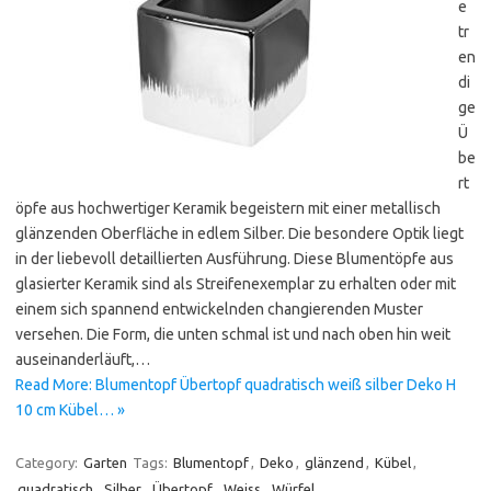
e
tr
en
di
ge
Ü
be
rt
öpfe aus hochwertiger Keramik begeistern mit einer metallisch
glänzenden Oberfläche in edlem Silber. Die besondere Optik liegt
in der liebevoll detaillierten Ausführung. Diese Blumentöpfe aus
glasierter Keramik sind als Streifenexemplar zu erhalten oder mit
einem sich spannend entwickelnden changierenden Muster
versehen. Die Form, die unten schmal ist und nach oben hin weit
auseinanderläuft,…
Read More: Blumentopf Übertopf quadratisch weiß silber Deko H
10 cm Kübel… »
Category:
Garten
Tags:
Blumentopf
,
Deko
,
glänzend
,
Kübel
,
quadratisch
,
Silber
,
Übertopf
,
Weiss
,
Würfel