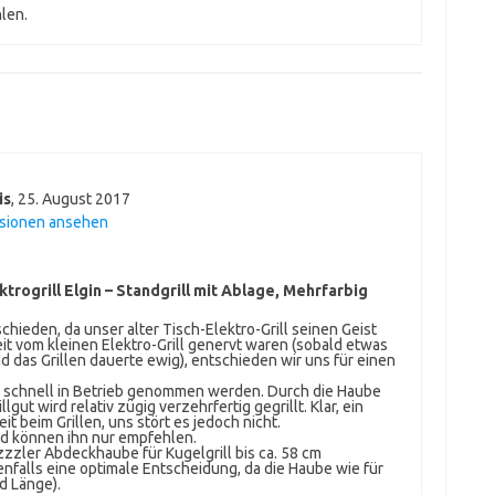
len.
is
,
25. August 2017
nsionen ansehen
trogrill Elgin – Standgrill mit Ablage, Mehrfarbig
chieden, da unser alter Tisch-Elektro-Grill seinen Geist
eit vom kleinen Elektro-Grill genervt waren (sobald etwas
d das Grillen dauerte ewig), entschieden wir uns für einen
nn schnell in Betrieb genommen werden. Durch die Haube
llgut wird relativ zügig verzehrfertig gegrillt. Klar, ein
t beim Grillen, uns stört es jedoch nicht.
nd können ihn nur empfehlen.
zzler Abdeckhaube für Kugelgrill bis ca. 58 cm
nfalls eine optimale Entscheidung, da die Haube wie für
d Länge).