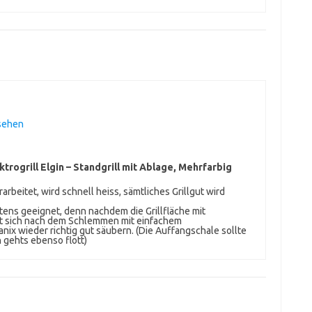
sehen
trogrill Elgin – Standgrill mit Ablage, Mehrfarbig
erarbeitet, wird schnell heiss, sämtliches Grillgut wird
tens geeignet, denn nachdem die Grillfläche mit
t sich nach dem Schlemmen mit einfachem
nix wieder richtig gut säubern. (Die Auffangschale sollte
n gehts ebenso flott)