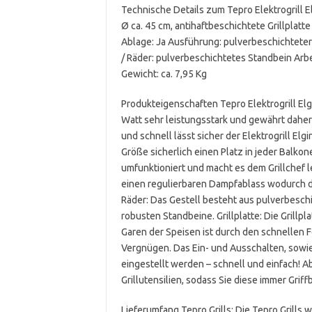
Technische Details zum Tepro Elektrogrill El
Ø ca. 45 cm, antihaftbeschichtete Grillplatte
Ablage: Ja Ausführung: pulverbeschichteter
/ Räder: pulverbeschichtetes Standbein Arbe
Gewicht: ca. 7,95 Kg
Produkteigenschaften Tepro Elektrogrill Elgi
Watt sehr leistungsstark und gewährt daher
und schnell lässt sicher der Elektrogrill Elg
Größe sicherlich einen Platz in jeder Balkon
umfunktioniert und macht es dem Grillchef l
einen regulierbaren Dampfablass wodurch die
Räder: Das Gestell besteht aus pulverbeschic
robusten Standbeine. Grillplatte: Die Grillp
Garen der Speisen ist durch den schnellen 
Vergnügen. Das Ein- und Ausschalten, sowi
eingestellt werden – schnell und einfach! A
Grillutensilien, sodass Sie diese immer Griff
Lieferumfang Tepro Grills: Die Tepro Grills 