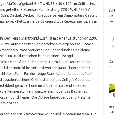
gin: Maße aufgebaut(B x T x H): 55 x 50 x 100 cm Grillfläche:
 mit geteilter Plattenstruktur Leistung: 2200 Watt / 230 V
Sch
 Stahl Deckel: Deckel mit regulierbarem Dampfablass Gestell
leis
itshöhe: – Fettwanne: Ja GS-geprüft: Ja Kabellänge: ca. 2,5 m
Hei
n: Der Tepro Elektrogrill Elgin ist mit einer Leistung von 2200
 kurze Aufheizzeiten und perfekte Grillergebnisse. Einfach
in montieren, transportieren und findet durch seine kleine
ecke. Im Handumdrehen ist er in einen Tischgrill
Gam
eicht seine Gäste zu bedienen. Deckel: Der Deckel besitzt
und
 Hitze indirekt beeinflusst werden kann. Untergestell /
htetem Stahl. Für die nötige Stabilität besitzt dieses fünf
latte zaubert schöne Grillmuster auf das Grillgut. Gesundes
Fettablauf gesichert und macht den Grillabend zu einem
e die Temperatur kann ganz einfach über das Bedienrad
blagemöglichkeiten: Die Ablage bietet genügend Platz für
bereit haben.
das 
Luf
werden zerlegt, kartonverpackt und inkl. Montagematerial zur