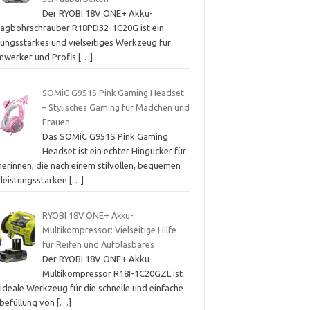
Der RYOBI 18V ONE+ Akku-
lagbohrschrauber R18PD32-1C20G ist ein
tungsstarkes und vielseitiges Werkzeug für
mwerker und Profis
[…]
SOMiC G951S Pink Gaming Headset
– Stylisches Gaming für Mädchen und
Frauen
Das SOMiC G951S Pink Gaming
Headset ist ein echter Hingucker für
erinnen, die nach einem stilvollen, bequemen
 leistungsstarken
[…]
RYOBI 18V ONE+ Akku-
Multikompressor: Vielseitige Hilfe
für Reifen und Aufblasbares
Der RYOBI 18V ONE+ Akku-
Multikompressor R18I-1C20GZL ist
ideale Werkzeug für die schnelle und einfache
tbefüllung von
[…]