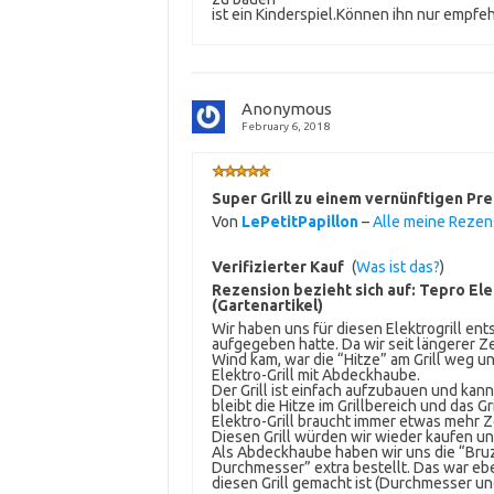
ist ein Kinderspiel.Können ihn nur empfeh
Anonymous
February 6, 2018
Super Grill zu einem vernünftigen Pre
Von
LePetitPapillon
–
Alle meine Reze
Verifizierter Kauf
(
Was ist das?
)
Rezension bezieht sich auf:
Tepro Elek
(Gartenartikel)
Wir haben uns für diesen Elektrogrill ents
aufgegeben hatte. Da wir seit längerer Z
Wind kam, war die “Hitze” am Grill weg un
Elektro-Grill mit Abdeckhaube.
Der Grill ist einfach aufzubauen und ka
bleibt die Hitze im Grillbereich und das Gri
Elektro-Grill braucht immer etwas mehr Zei
Diesen Grill würden wir wieder kaufen u
Als Abdeckhaube haben wir uns die “Bruz
Durchmesser” extra bestellt. Das war ebe
diesen Grill gemacht ist (Durchmesser un