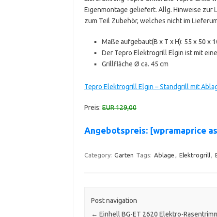
Eigenmontage geliefert. Allg. Hinweise zur
zum Teil Zubehör, welches nicht im Lieferu
Maße aufgebaut(B x T x H): 55 x 50 x 10
Der Tepro Elektrogrill Elgin ist mit e
Grillfläche Ø ca. 45 cm
Tepro Elektrogrill Elgin – Standgrill mit Ab
Preis:
EUR 129,00
Angebotspreis: [wpramaprice a
Category:
Garten
Tags:
Ablage
,
Elektrogrill
,
Post navigation
←
Einhell BG-ET 2620 Elektro-Rasentrimm