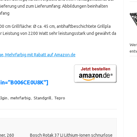
 Lieferung und zum Lieferumfang: Abbildungen beinhalten
mfang
0 cm Grillfläche: Ø ca. 45 cm, antihaftbeschichtete Grillpla
iner Leistung von 2200 Watt sehr leistungsstark und gewährt da
Wer
ent
lage, Mehrfarbig mit Rabatt auf Amazon.de
sin=”B006CE0U8K”]
Elgin
,
mehrfarbig
,
Standgrill
,
Tepro
er, 260
Bosch Rotak 37 LI Lithium-Ionen schnurlose