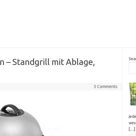
Sea
in – Standgrill mit Ablage,
3 Comments
jed
wes
[…]