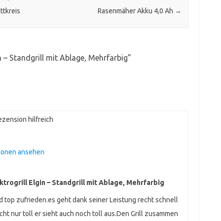
ttkreis
Rasenmäher Akku 4,0 Ah
→
n – Standgrill mit Ablage, Mehrfarbig
”
zension hilfreich
ionen ansehen
trogrill Elgin – Standgrill mit Ablage, Mehrfarbig
d top zufrieden.es geht dank seiner Leistung recht schnell
icht nur toll er sieht auch noch toll aus.Den Grill zusammen