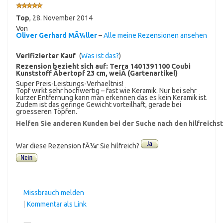
Top
,
28. November 2014
Von
Oliver Gerhard MÃ¼ller
–
Alle meine Rezensionen ansehen
Verifizierter Kauf
(
Was ist das?
)
Rezension bezieht sich auf:
Terra 1401391100 Coubi
Kunststoff Ãbertopf 23 cm, weiÃ (Gartenartikel)
Super Preis-Leistungs-Verhaeltnis!
Topf wirkt sehr hochwertig – fast wie Keramik. Nur bei sehr
kurzer Entfernung kann man erkennen das es kein Keramik ist.
Zudem ist das geringe Gewicht vorteilhaft, gerade bei
groesseren Töpfen.
Helfen Sie anderen Kunden bei der Suche nach den hilfreich
War diese Rezension fÃ¼r Sie hilfreich?
Missbrauch melden
|
Kommentar als Link