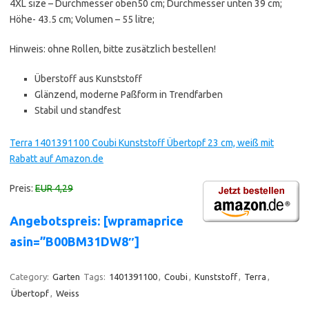
4XL size – Durchmesser oben50 cm; Durchmesser unten 39 cm;
Höhe- 43.5 cm; Volumen – 55 litre;
Hinweis: ohne Rollen, bitte zusätzlich bestellen!
Überstoff aus Kunststoff
Glänzend, moderne Paßform in Trendfarben
Stabil und standfest
Terra 1401391100 Coubi Kunststoff Übertopf 23 cm, weiß mit
Rabatt auf Amazon.de
Preis:
EUR 4,29
Angebotspreis: [wpramaprice
asin=”B00BM31DW8″]
Category:
Garten
Tags:
1401391100
,
Coubi
,
Kunststoff
,
Terra
,
Übertopf
,
Weiss