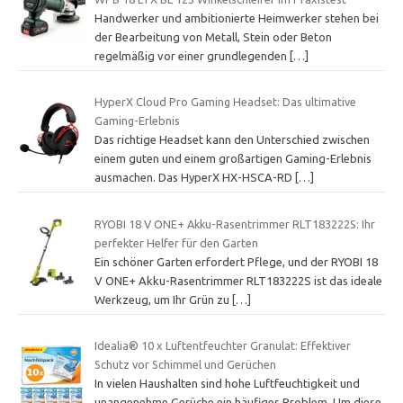
Handwerker und ambitionierte Heimwerker stehen bei
der Bearbeitung von Metall, Stein oder Beton
regelmäßig vor einer grundlegenden
[…]
HyperX Cloud Pro Gaming Headset: Das ultimative
Gaming-Erlebnis
Das richtige Headset kann den Unterschied zwischen
einem guten und einem großartigen Gaming-Erlebnis
ausmachen. Das HyperX HX-HSCA-RD
[…]
RYOBI 18 V ONE+ Akku-Rasentrimmer RLT183222S: Ihr
perfekter Helfer für den Garten
Ein schöner Garten erfordert Pflege, und der RYOBI 18
V ONE+ Akku-Rasentrimmer RLT183222S ist das ideale
Werkzeug, um Ihr Grün zu
[…]
Idealia® 10 x Luftentfeuchter Granulat: Effektiver
Schutz vor Schimmel und Gerüchen
In vielen Haushalten sind hohe Luftfeuchtigkeit und
unangenehme Gerüche ein häufiges Problem. Um diese