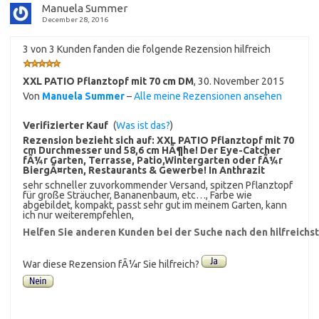
Manuela Summer
December 28, 2016
3 von 3 Kunden fanden die folgende Rezension hilfreich
XXL PATIO Pflanztopf mit 70 cm DM
,
30. November 2015
Von
Manuela Summer
–
Alle meine Rezensionen ansehen
Verifizierter Kauf
(
Was ist das?
)
Rezension bezieht sich auf:
XXL PATIO Pflanztopf mit 70
cm Durchmesser und 58,6 cm HÃ¶he! Der Eye-Catcher
fÃ¼r Garten, Terrasse, Patio,Wintergarten oder fÃ¼r
BiergÃ¤rten, Restaurants & Gewerbe! In Anthrazit
sehr schneller zuvorkommender Versand, spitzen Pflanztopf
für große Sträucher, Bananenbaum, etc…, Farbe wie
abgebildet, kompakt, passt sehr gut im meinem Garten, kann
ich nur weiterempfehlen,
Helfen Sie anderen Kunden bei der Suche nach den hilfreich
War diese Rezension fÃ¼r Sie hilfreich?