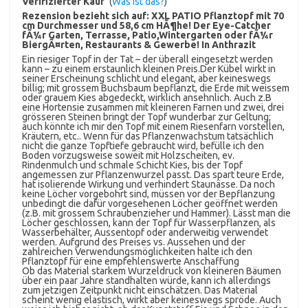
Verifizierter Kauf
(
Was ist das?
)
Rezension bezieht sich auf:
XXL PATIO Pflanztopf mit 70
cm Durchmesser und 58,6 cm HÃ¶he! Der Eye-Catcher
fÃ¼r Garten, Terrasse, Patio,Wintergarten oder fÃ¼r
BiergÃ¤rten, Restaurants & Gewerbe! In Anthrazit
Ein riesiger Topf in der Tat – der überall eingesetzt werden
kann – zu einem erstaunlich kleinen Preis.Der Kübel wirkt in
seiner Erscheinung schlicht und elegant, aber keineswegs
billig; mit grossem Buchsbaum bepflanzt, die Erde mit weissem
oder grauem Kies abgedeckt, wirklich ansehnlich. Auch z.B
eine Hortensie zusammen mit kleineren Farnen und zwei, drei
grösseren Steinen bringt der Topf wunderbar zur Geltung;
auch könnte ich mir den Topf mit einem Riesenfarn vorstellen,
Kräutern, etc.. Wenn für das Pflanzenwachstum tatsächlich
nicht die ganze Topftiefe gebraucht wird, befülle ich den
Boden vorzugsweise soweit mit Holzscheiten, ev.
Rindenmulch und schmale Schicht Kies, bis der Topf
angemessen zur Pflanzenwurzel passt. Das spart teure Erde,
hat isolierende Wirkung und verhindert Staunässe. Da noch
keine Löcher vorgebohrt sind, müssen vor der Bepflanzung
unbedingt die dafür vorgesehenen Löcher geöffnet werden
(z.B. mit grossem Schraubenzieher und Hammer). Lässt man die
Löcher geschlossen, kann der Topf für Wasserpflanzen, als
Wasserbehälter, Aussentopf oder anderweitig verwendet
werden. Aufgrund des Preises vs. Aussehen und der
zahlreichen Verwendungsmöglichkeiten halte ich den
Pflanztopf für eine empfehlenswerte Anschaffung
Ob das Material starkem Wurzeldruck von kleineren Bäumen
über ein paar Jahre standhalten würde, kann ich allerdings
zum jetzigen Zeitpunkt nicht einschätzen. Das Material
scheint wenig elastisch, wirkt aber keineswegs spröde. Auch