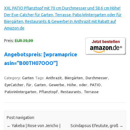
XXL PATIO Pflanztopf mit 70 cm Durchmesser und 58,6 cm Höhe!
Der Eye-Catcher für Garten, Terrasse, Patio,Wintergarten oder für
Biergärten, Restaurants & Gewerbe! In Anthrazit mit Rabatt auf
Amazon.de
Preis:
EUR 39,99
Angebotspreis: [wpramaprice
asin=”B00TH07OOO”]
Category:
Garten
Tags:
Anthrazit
,
Biergärten
,
Durchmesser
,
EyeCatcher
,
für
,
Garten
,
Gewerbe
,
Höhe
,
oder
,
PATIO
,
PatioWintergarten
,
Pflanztopf
,
Restaurants
,
Terrasse
Post navigation
←
Yakeba | Rose von Jericho |
Scindapsus Efeutute, groß
→