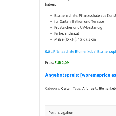
haben.
Blumenschale, Pflanzschale aus Kunst
für Garten, Balkon und Terasse
Frostsicher und UV-beständig
Farbe: anthrazit
Maße ( D x H ): 15 x 7,5 cm
0,6 L Pflanzschale Blumenkübel Blumentopf 
Preis:
EUR 2,09
Angebotspreis: [wpramaprice 
Category:
Garten
Tags:
Anthrazit
,
Blumenküb
Post navigation