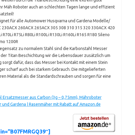
Ihr Mäh Roboter auch an schlechten Tagen lange und effizient
atzteil!
net für alle Automower Husqvarna und Gardena Modelle/
20AC 230ACX 260ACX 265ACX 305 308 310 315 320 330ACX 420
i R70Li R75Li R80Li R100Li R130Li R160Li R165 R180 Sileno
lymo 1200R
gensatz zu normalem Stahl sind die Karbonstahl Messer
k der Titan Beschichtung wir die Lebensdauer zusätzlich um
 sorgt dafür, dass das Messer bei Kontakt mit einem Stein
änger scharf auch bei starkem Gebrauch. Die mitgelieferten
en Material als die Standardschrauben und sorgen für eine
l Ersatzmesser aus Carbon (3g – 0,75mm), Mähroboter
 und Gardena | Rasenmäher mit Rabatt auf Amazon.de
asin=”B07FMRGQ39″]