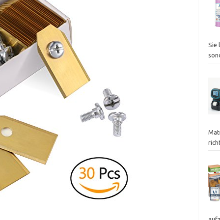
Sie 
son
Mat
ric
auf