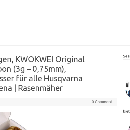
Sea
ngen, KWOKWEI Original
bon (3g – 0,75mm),
ser für alle Husqvarna
ena | Rasenmäher
0 Comment
biet