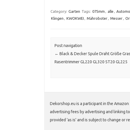
Category:
Garten
Tags:
075mm
,
alle
,
Automo
Klingen
,
KWOKWEI
,
Mähroboter
,
Messer
,
Or
Post navigation
←
Black & Decker Spule Draht Größe Gra
Rasentrimmer GL220 GL320 ST20 GL225
Dekorshop.eu is a participant in the Amazon 
advertising fees by advertising and linking
provided 'as is' and is subject to change or r