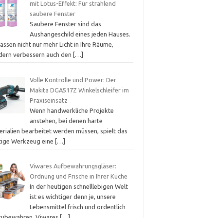
mit Lotus-Effekt: Für strahlend
saubere Fenster
Saubere Fenster sind das
Aushängeschild eines jeden Hauses.
lassen nicht nur mehr Licht in Ihre Räume,
dern verbessern auch den
[…]
Volle Kontrolle und Power: Der
Makita DGA517Z Winkelschleifer im
Praxiseinsatz
Wenn handwerkliche Projekte
anstehen, bei denen harte
erialien bearbeitet werden müssen, spielt das
htige Werkzeug eine
[…]
Viwares Aufbewahrungsgläser:
Ordnung und Frische in Ihrer Küche
In der heutigen schnelllebigen Welt
ist es wichtiger denn je, unsere
Lebensmittel frisch und ordentlich
zubewahren. Viwares
[…]