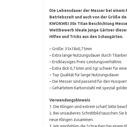
Die Lebensdauer der Messer bei einem M
Betriebszeit und auch von der Größe de
KWOKWEI 30x Titan Beschichtung Messer
Wettbewerb Ideale junge Gärtner dieses
Hilfen und Tricks aus den Schaugärten.
– Größe: 35x18x0,75mm
– Extra lange Nutzungsdauer durch Titanbe
– Erstklassiges Preis-Leistungsverhältnis
– Extra dick 0,75mm und 3gr schwer für eine
– Top Qualität für lange Nutzungsdauer
– Die Messer sind passend für den Husqva
– Gehärtetem Karbonstahl mit spezial golde
Verwendungshinweis
1. Die Klingen sind extrem scharf, bitte bea
2. Bei unsauberes Schnittbild tauschen Sie 
neue Klingen zusammen.
3. Wir empfehlen die Schrauben bei einem K