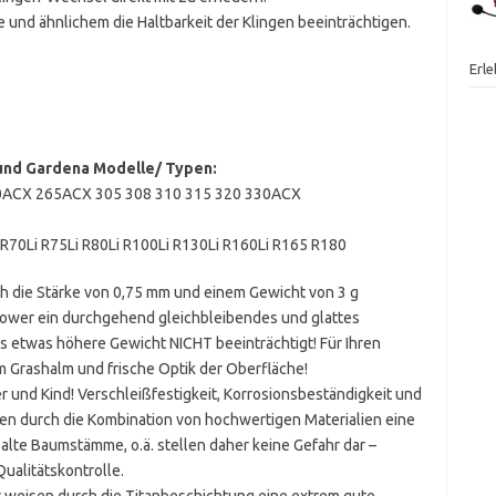
ne und ähnlichem die Haltbarkeit der Klingen beeinträchtigen.
Erl
und Gardena Modelle/ Typen:
260ACX 265ACX 305 308 310 315 320 330ACX
R70Li R75Li R80Li R100Li R130Li R160Li R165 R180
 die Stärke von 0,75 mm und einem Gewicht von 3 g
ower ein durchgehend gleichbleibendes und glattes
as etwas höhere Gewicht NICHT beeinträchtigt! Für Ihren
am Grashalm und frische Optik der Oberfläche!
 und Kind! Verschleißfestigkeit, Korrosionsbeständigkeit und
sen durch die Kombination von hochwertigen Materialien eine
 alte Baumstämme, o.ä. stellen daher keine Gefahr dar –
alitätskontrolle.
weisen durch die Titanbeschichtung eine extrem gute