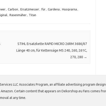
wer
,
Carbon
,
Ersatzmesser
,
für
,
Gardena
,
Husqvarna
,
iginal
,
Rasenmäher
,
Titan
s
STIHL Ersatzkette RAPID MICRO 26RM 3686/67
Länge 40 cm, für Kettensäge MS 240, 260, 261C,
270, 280
→
Services LLC Associates Program, an affiliate advertising program design
 to Amazon. Certain content that appears on Dekorshop.eu Fans comes fro
emoval at any time.