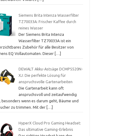
Siemens Brita Intenza Wasserfilter
TZ70033A: Frischer Kaffee durch
reines Wasser
Der Siemens Brita Intenza
Wasserfilter TZ70033A ist ein
erzichtbares Zubehör für alle Besitzer von
mens EQ Vollautomaten. Dieser
[…]
DEWALT Akku-Astsäge DCMPS520N-
XJ: Die perfekte Lösung für
anspruchsvolle Gartenarbeiten
Die Gartenarbeit kann oft
anspruchsvoll und zeitaufwendig
n, besonders wenn es darum geht, Bäume und
äucher zu trimmen. Mit der
[…]
HyperX Cloud Pro Gaming Headset:
Das ultimative Gaming-Erlebnis
Das richtige Headset kann den