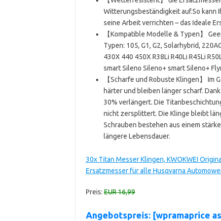
Witterungsbeständigkeit auf.So kann 
seine Arbeit verrichten – das Ideale Ers
【Kompatible Modelle & Typen】 Geeig
Typen: 105, G1, G2, Solarhybrid, 2
430X 440 450X R38Li R40Li R45Li R50L
smart Sileno Sileno+ smart Sileno+ F
【Scharfe und Robuste Klingen】 Im Ge
härter und bleiben länger scharf. Dan
30% verlängert. Die Titanbeschichtung
nicht zersplittert. Die Klinge bleibt l
Schrauben bestehen aus einem stärker
längere Lebensdauer.
30x Titan Messer Klingen, KWOKWEI Origina
Ersatzmesser für alle Husqvarna Automower
Preis:
EUR 16,99
Angebotspreis: [wpramaprice 