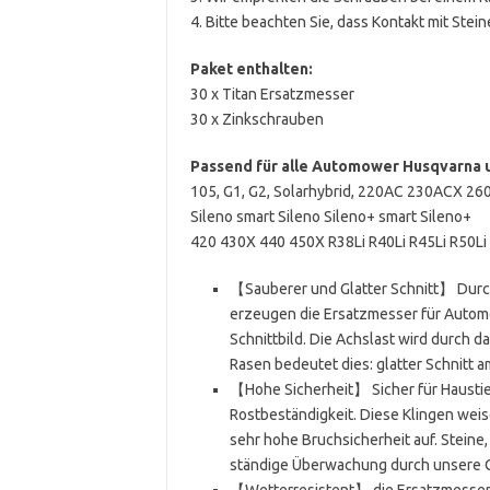
4. Bitte beachten Sie, dass Kontakt mit Stei
Paket enthalten:
30 x Titan Ersatzmesser
30 x Zinkschrauben
Passend für alle Automower Husqvarna 
105, G1, G2, Solarhybrid, 220AC 230ACX 
Sileno smart Sileno Sileno+ smart Sileno+
420 430X 440 450X R38Li R40Li R45Li R50Li 
【Sauberer und Glatter Schnitt】 Durch
erzeugen die Ersatzmesser für Autom
Schnittbild. Die Achslast wird durch d
Rasen bedeutet dies: glatter Schnitt 
【Hohe Sicherheit】 Sicher für Haustier
Rostbeständigkeit. Diese Klingen wei
sehr hohe Bruchsicherheit auf. Steine,
ständige Überwachung durch unsere Qu
【Wetterresistent】 die Ersatzmesser 