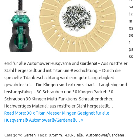
sa
tz
m
es
se
r
pa
ss
end für alle Automower Husqvarna und Gardena! – Aus rostfreier
Stahl hergestellt und mit Titanium-Beschichtung. – Durch die
spezielle Titanbeschichtung wird eine gute Langlebigkeit
gewährleistet. – Die Klingen sind extrem scharf. – Langleibig und
leistungsfähig. – 30 Schrauben und 30 Klingen Packet: 30
Schrauben 30 Klingen Multi-Funktions-Schraubendreher.
Hochwertiges Material: aus rostfreier Stahl hergestellt…
Read More: 30 x Titan Messer Klingen Geeignet für alle
Husqvarna® Automower®/Gardena®… »
Category:
Garten
Tags:
075mm
,
430x
,
alle
,
Automower/Gardena
,