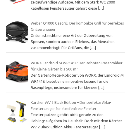
zeitaufwendige Aufgabe. Mit dem Stark WC 2000
kabellosen Fenstersauger gehört diese
[…]
Weber Q1000 Gasgrill: Der kompakte Grill für perfektes
Grillvergnügen
Grillen ist nicht nur eine Art der Zubereitung von
Speisen, sondern auch ein Erlebnis, das Menschen
zusammenbringt. Für Grillfans, die
[…]
WORX Landroid M WR141E: Der Roboter-Rasenmäher
für Kleine Gärten bis 500 m²
Der Gartenpflege-Roboter von WORX, der Landroid M
WR141E, bietet eine innovative Lösung für die
Rasenpflege, insbesondere für kleinere
[…]
Kärcher WV 2 Black Edition – Der perfekte Akku-
Fenstersauger für streifenfreie Fenster
Fenster putzen gehört nicht gerade zu den
Lieblingsaufgaben im Haushalt. Doch mit dem Kärcher
WV 2 Black Edition Akku-Fenstersauger
[…]