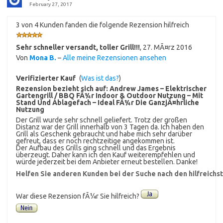
February 27, 2017
3 von 4 Kunden fanden die folgende Rezension hilfreich
Sehr schneller versandt, toller Grill!!!
,
27. MÃ¤rz 2016
Von
Mona B.
–
Alle meine Rezensionen ansehen
Verifizierter Kauf
(
Was ist das?
)
Rezension bezieht sich auf:
Andrew James – Elektrischer
Gartengrill / BBQ FÃ¼r Indoor & Outdoor Nutzung – Mit
Stand Und Ablagefach – Ideal FÃ¼r Die GanzjÃ¤hrliche
Nutzung
Der Grill wurde sehr schnell geliefert. Trotz der großen
Distanz war der Grill innerhalb von 3 Tagen da. Ich haben den
Grill als Geschenk gebraucht und habe mich sehr darüber
gefreut, dass er noch rechtzeitige angekommen ist.
Der Aufbau des Grills ging schnell und das Ergebnis
überzeugt. Daher kann ich den Kauf weiterempfehlen und
würde jederzeit bei dem Anbieter erneut bestellen. Danke!
Helfen Sie anderen Kunden bei der Suche nach den hilfreich
War diese Rezension fÃ¼r Sie hilfreich?