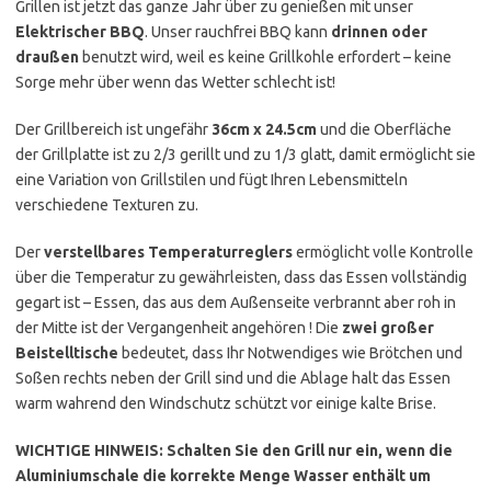
Grillen ist jetzt das ganze Jahr über zu genießen mit unser
Elektrischer BBQ
. Unser rauchfrei BBQ kann
drinnen oder
draußen
benutzt wird, weil es keine Grillkohle erfordert – keine
Sorge mehr über wenn das Wetter schlecht ist!
Der Grillbereich ist ungefähr
36cm x 24.5cm
und die Oberfläche
der Grillplatte ist zu 2/3 gerillt und zu 1/3 glatt, damit ermöglicht sie
eine Variation von Grillstilen und fügt Ihren Lebensmitteln
verschiedene Texturen zu.
Der
verstellbares Temperaturreglers
ermöglicht volle Kontrolle
über die Temperatur zu gewährleisten, dass das Essen vollständig
gegart ist – Essen, das aus dem Außenseite verbrannt aber roh in
der Mitte ist der Vergangenheit angehören ! Die
zwei großer
Beistelltische
bedeutet, dass Ihr Notwendiges wie Brötchen und
Soßen rechts neben der Grill sind und die Ablage halt das Essen
warm wahrend den Windschutz schützt vor einige kalte Brise.
WICHTIGE HINWEIS: Schalten Sie den Grill nur ein, wenn die
Aluminiumschale die korrekte Menge Wasser enthält um