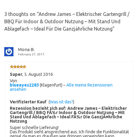
3 thoughts on “
Andrew James – Elektrischer Gartengrill /
BBQ Für Indoor & Outdoor Nutzung – Mit Stand Und
Ablagefach – Ideal Für Die Ganzjährliche Nutzung
”
Mona B.
February 27, 2017
Super
,
5. August 2016
Von
blueeyes2283
(Klagenfurt) –
Alle meine Rezensionen
ansehen
Verifizierter Kauf
(
Was ist das?
)
Rezension bezieht sich auf:
Andrew James – Elektrischer
Gartengrill / BBQ FÃ¼r Indoor & Outdoor Nutzung – Mit
Stand Und Ablagefach – Ideal FÃ¼r Die GanzjÃ¤hrliche
Nutzung
Super schnelle Lieferung!
Das Produkt sieht ansprechend aus. Ich finde die Funktionalität
genial da man es draußen wie drinnen verwenden kann.