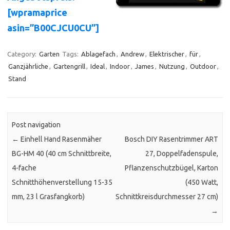
[wpramaprice
asin=”B00CJCU0CU”]
Category:
Garten
Tags:
Ablagefach
,
Andrew
,
Elektrischer
,
für
,
Ganzjährliche
,
Gartengrill
,
Ideal
,
Indoor
,
James
,
Nutzung
,
Outdoor
,
Stand
Post navigation
←
Einhell Hand Rasenmäher
Bosch DIY Rasentrimmer ART
BG-HM 40 (40 cm Schnittbreite,
27, Doppelfadenspule,
4-fache
Pflanzenschutzbügel, Karton
Schnitthöhenverstellung 15-35
(450 Watt,
mm, 23 l Grasfangkorb)
Schnittkreisdurchmesser 27 cm)
→