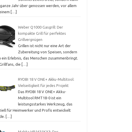
 ganze Jahr über genossen werden, vor allem
 einem
[…]
Weber Q1000 Gasgrill: Der
kompakte Grill für perfektes
Grillvergnügen
Grillen ist nicht nur eine Art der
Zubereitung von Speisen, sondern
h ein Erlebnis, das Menschen zusammenbringt.
Grillfans, die
[…]
RYOBI 18 V ONE+ Akku-Multitool:
Vielseitigkeit für jedes Projekt
Das RYOBI 18 V ONE+ Akku-
Multitool RMT18-0 ist ein
leistungsstarkes Werkzeug, das
iell für Heimwerker und Profis entwickelt
de.
[…]
Makita HP1631KX3: Der