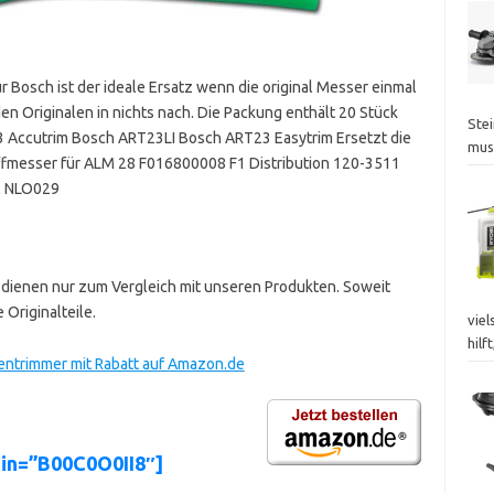
 Bosch ist der ideale Ersatz wenn die original Messer einmal
 den Originalen in nichts nach. Die Packung enthält 20 Stück
Ste
 Accutrim Bosch ART23LI Bosch ART23 Easytrim Ersetzt die
mus
ffmesser für ALM 28 F016800008 F1 Distribution 120-3511
l NLO029
ienen nur zum Vergleich mit unseren Produkten. Soweit
 Originalteile.
vie
hilf
entrimmer mit Rabatt auf Amazon.de
sin=”B00C0O0II8″]