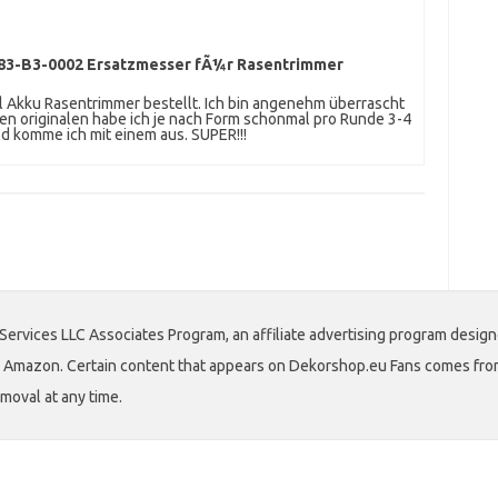
83-B3-0002 Ersatzmesser fÃ¼r Rasentrimmer
ll Akku Rasentrimmer bestellt. Ich bin angenehm überrascht
den originalen habe ich je nach Form schonmal pro Runde 3-4
d komme ich mit einem aus. SUPER!!!
Services LLC Associates Program, an affiliate advertising program design
 to Amazon. Certain content that appears on Dekorshop.eu Fans comes fro
emoval at any time.