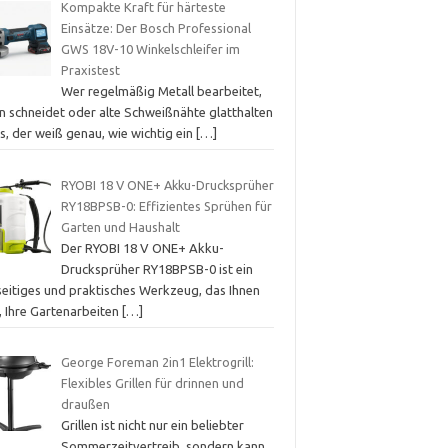
Kompakte Kraft für härteste
Einsätze: Der Bosch Professional
GWS 18V-10 Winkelschleifer im
Praxistest
Wer regelmäßig Metall bearbeitet,
in schneidet oder alte Schweißnähte glatthalten
s, der weiß genau, wie wichtig ein
[…]
RYOBI 18 V ONE+ Akku-Drucksprüher
RY18BPSB-0: Effizientes Sprühen für
Garten und Haushalt
Der RYOBI 18 V ONE+ Akku-
Drucksprüher RY18BPSB-0 ist ein
lseitiges und praktisches Werkzeug, das Ihnen
t, Ihre Gartenarbeiten
[…]
George Foreman 2in1 Elektrogrill:
Flexibles Grillen für drinnen und
draußen
Grillen ist nicht nur ein beliebter
Sommerzeitvertreib, sondern kann