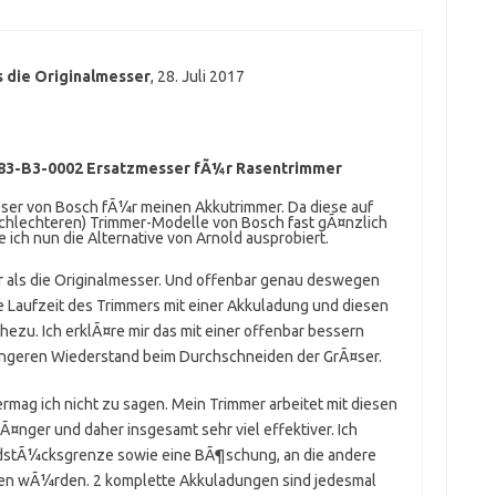
ls die Originalmesser
,
28. Juli 2017
83-B3-0002 Ersatzmesser fÃ¼r Rasentrimmer
sser von Bosch fÃ¼r meinen Akkutrimmer. Da diese auf
 schlechteren) Trimmer-Modelle von Bosch fast gÃ¤nzlich
ich nun die Alternative von Arnold ausprobiert.
r als die Originalmesser. Und offenbar genau deswegen
 Laufzeit des Trimmers mit einer Akkuladung und diesen
ezu. Ich erklÃ¤re mir das mit einer offenbar bessern
ingeren Wiederstand beim Durchschneiden der GrÃ¤ser.
ermag ich nicht zu sagen. Mein Trimmer arbeitet mit diesen
Ã¤nger und daher insgesamt sehr viel effektiver. Ich
ndstÃ¼cksgrenze sowie eine BÃ¶schung, an die andere
en wÃ¼rden. 2 komplette Akkuladungen sind jedesmal