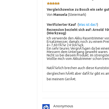
Vergleichsweise zu Bosch ein sehr gu
Von
Manuela
(Steiermark)
Verifizierter Kauf
(
Was ist das?
)
Rezension bezieht sich auf:
Arnold 10
(Werkzeug)
Ich verwende den Akku Rasentrimmer von B
Ersatzmesser, damals noch zu einem Prei
â¬ 7,60 fÃ¼r 24 StÃ¼ck.
Ein sehr teures VergnÃ¼gen da bei eine
Messern dem Untergang geweiht waren.
Nicht so bei diesem Produkt. Im strengst
Wollte mich vom Akkutrimmer schon trenne
NatÃ¼rlich brechen auch diese Kunststo
dergleichen hÃ¤lt aber dafÃ¼r gibt es am
bei meinem GerÃ¤t.
Anonymous