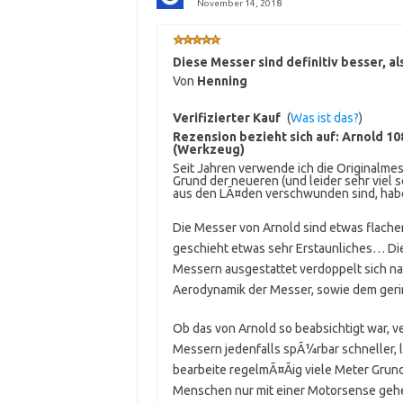
November 14, 2018
Diese Messer sind definitiv besser, a
Von
Henning
Verifizierter Kauf
(
Was ist das?
)
Rezension bezieht sich auf:
Arnold 10
(Werkzeug)
Seit Jahren verwende ich die Originalme
Grund der neueren (und leider sehr viel
aus den LÃ¤den verschwunden sind, habe 
Die Messer von Arnold sind etwas flache
geschieht etwas sehr Erstaunliches… Die
Messern ausgestattet verdoppelt sich nah
Aerodynamik der Messer, sowie dem ger
Ob das von Arnold so beabsichtigt war, v
Messern jedenfalls spÃ¼rbar schneller, l
bearbeite regelmÃ¤Ãig viele Meter Gru
Menschen nur mit einer Motorsense geh