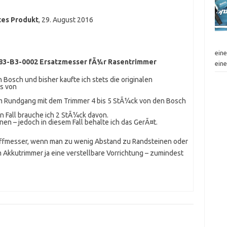
tes Produkt
,
29. August 2016
eine
83-B3-0002 Ersatzmesser fÃ¼r Rasentrimmer
ein
osch und bisher kaufte ich stets die originalen
s von
m Rundgang mit dem Trimmer 4 bis 5 StÃ¼ck von den Bosch
en Fall brauche ich 2 StÃ¼ck davon.
n – jedoch in diesem Fall behalte ich das GerÃ¤t.
ffmesser, wenn man zu wenig Abstand zu Randsteinen oder
 Akkutrimmer ja eine verstellbare Vorrichtung – zumindest