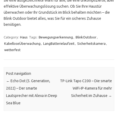
sie eine ausgezeichnete Wahl für alle, die eine unkomplizierte, aber
effektive Überwachungslösung suchen. Ob Sie Ihre Haustür
überwachen oder Ihr Grundstück im Blick behalten möchten – die
Blink Outdoor bietet alles, was Sie für ein sicheres Zuhause
benötigen.
Category:
Haus
Tags:
Bewegungserkennung
,
BlinkOutdoor
,
KabelloseÜberwachung
,
LangBatterielaufzeit
,
Sicherheitskamera
,
wetterfest
Post navigation
←
Echo Dot (5. Generation,
TP-Link Tapo C200 – Die smarte
2022) – Der smarte
WiFi-IP-Kamera für mehr
Lautsprecher mit Alexa in Deep
Sicherheit im Zuhause
→
Sea Blue