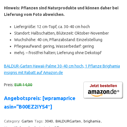
Hinweis: Pflanzen sind Naturprodukte und können daher bei
Lieferung vom Foto abweichen.
Liefergröße: 12 cm-Topf, ca. 30-40 cm hoch
Standort: Halbschatten, Blütezeit: Oktober-November
Wuchshöhe: 40 cm, Pflanzabstand: Einzelstellung
Pflegeaufwand: gering, Wasserbedarf: gering
mehrj. – frostfrei halten; Lieferung ohne Dekotopf
BALDUR-Garten Hawaii-Palme 30-40 cm hoch, 1 Pflanze Brighamia
insignis mit Rabatt auf Amazon.de
Preis:
EUR 14,00
Angebotspreis: [wpramaprice
asin=”B00EZ2IYS4″]
Category:
Garten
Tags:
3040
,
BALDURGarten
,
brighamia
,