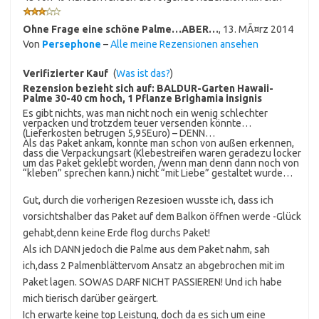
Ohne Frage eine schöne Palme…ABER…
,
13. MÃ¤rz 2014
Von
Persephone
–
Alle meine Rezensionen ansehen
Verifizierter Kauf
(
Was ist das?
)
Rezension bezieht sich auf:
BALDUR-Garten Hawaii-
Palme 30-40 cm hoch, 1 Pflanze Brighamia insignis
Es gibt nichts, was man nicht noch ein wenig schlechter
verpacken und trotzdem teuer versenden könnte…
(Lieferkosten betrugen 5,95Euro) – DENN…
Als das Paket ankam, konnte man schon von außen erkennen,
dass die Verpackungsart (Klebestreifen waren geradezu locker
um das Paket geklebt worden, /wenn man denn dann noch von
“kleben” sprechen kann.) nicht “mit Liebe” gestaltet wurde…
Gut, durch die vorherigen Rezesioen wusste ich, dass ich
vorsichtshalber das Paket auf dem Balkon öffnen werde -Glück
gehabt,denn keine Erde flog durchs Paket!
Als ich DANN jedoch die Palme aus dem Paket nahm, sah
ich,dass 2 Palmenblättervom Ansatz an abgebrochen mit im
Paket lagen. SOWAS DARF NICHT PASSIEREN! Und ich habe
mich tierisch darüber geärgert.
Ich erwarte keine top Leistung, doch da es sich um eine