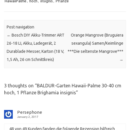
HawaiiPalme
,
hoch
,
insignis
,
Pflanze
Post navigation
←
Bosch DIY Akku-Trimmer ART
Orange Mangrove (Bruguiera
26-18 LI, Akku, Ladegerät, 2
sexangula) Samen/Keimlinge
Durablade Messer, Karton (18 V,
***Die seltenste Mangrove***
1,5 Ah, 26 cm Schnittkreis)
→
3 thoughts on “
BALDUR-Garten Hawaii-Palme 30-40 cm
hoch, 1 Pflanze Brighamia insignis
”
Persephone
January 2, 2017
48 von 49 Kunden fanden die folgende Rezension hilfreich