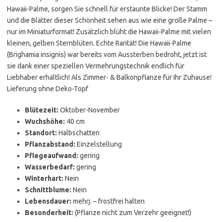
Hawaii-Palme, sorgen Sie schnell für erstaunte Blicke! Der Stamm
und die Blätter dieser Schönheit sehen aus wie eine große Palme –
nur im Miniaturformat! Zusätzlich blüht die Hawaii-Palme mit vielen
kleinen, gelben Sternblüten. Echte Rarität! Die Hawaii-Palme
(Brighamia insignis) war bereits vom Aussterben bedroht, jetzt ist
sie dank einer speziellen Vermehrungstechnik endlich für
Liebhaber erhältlich! Als Zimmer- & Balkonpflanze für Ihr Zuhause!
Lieferung ohne Deko-Topf
Blütezeit:
Oktober-November
Wuchshöhe:
40 cm
Standort:
Halbschatten
Pflanzabstand:
Einzelstellung
Pflegeaufwand:
gering
Wasserbedarf:
gering
Winterhart:
Nein
Schnittblume:
Nein
Lebensdauer:
mehrj. – frostfrei halten
Besonderheit:
(Pflanze nicht zum Verzehr geeignet!)