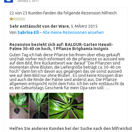
January 2, 2017
22 von 23 Kunden fanden die folgende Rezension hilfreich
Sehr enttäuscht von der Ware
,
5. MÃ¤rz 2015
Von
Sabrina Ell
–
Alle meine Rezensionen ansehen
Rezension bezieht sich auf:
BALDUR-Garten Hawaii-
Palme 30-40 cm hoch, 1 Pflanze Brighamia insignis
Guten Tag ich hab diese Pflanze bei Ihnen über eBay gekauft
und hab vorher mich informiert ob die pflananze so aussied wie
auf dem Bild, Ihre Rückantwort war darauf “Die Pflanzen sind
momentan ohne Blüten, die Liefergröße beträgt ca. 30-40 cm
hoch” dann bin ich davon aus gegangen das sie sonst aussied
wie auf dem Bild nur ohne Blüten . Es sind keine Knospen dran
und auch die Rinde der Palme sied anderst aus. Die Pflanze
allgemein entspricht nicht dem Foto. Ich bin sehr enttäuscht da
es ein Geburtstags Geschenk für mein Opa sein soll ….
Helfen Sie anderen Kunden bei der Suche nach den hilfreich