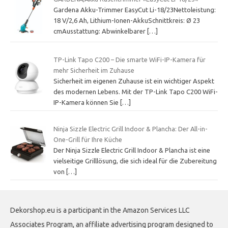
Gardena Akku-Trimmer EasyCut Li-18/23Nettoleistung:
18 V/2,6 Ah, Lithium-Ionen-AkkuSchnittkreis: Ø 23
cmAusstattung: Abwinkelbarer
[…]
TP-Link Tapo C200 – Die smarte WiFi-IP-Kamera für
mehr Sicherheit im Zuhause
Sicherheit im eigenen Zuhause ist ein wichtiger Aspekt
des modernen Lebens. Mit der TP-Link Tapo C200 WiFi-
IP-Kamera können Sie
[…]
Ninja Sizzle Electric Grill Indoor & Plancha: Der All-in-
One-Grill für Ihre Küche
Der Ninja Sizzle Electric Grill Indoor & Plancha ist eine
vielseitige Grilllösung, die sich ideal für die Zubereitung
von
[…]
Dekorshop.eu is a participant in the Amazon Services LLC
Associates Program, an affiliate advertising program designed to