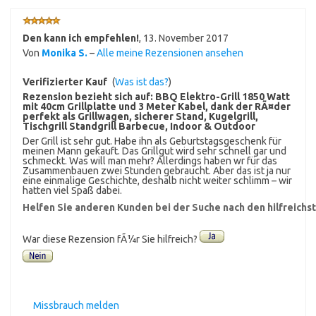
Den kann ich empfehlen!
,
13. November 2017
Von
Monika S.
–
Alle meine Rezensionen ansehen
Verifizierter Kauf
(
Was ist das?
)
Rezension bezieht sich auf:
BBQ Elektro-Grill 1850 Watt
mit 40cm Grillplatte und 3 Meter Kabel, dank der RÃ¤der
perfekt als Grillwagen, sicherer Stand, Kugelgrill,
Tischgrill Standgrill Barbecue, Indoor & Outdoor
Der Grill ist sehr gut. Habe ihn als Geburtstagsgeschenk für
meinen Mann gekauft. Das Grillgut wird sehr schnell gar und
schmeckt. Was will man mehr? Allerdings haben wr für das
Zusammenbauen zwei Stunden gebraucht. Aber das ist ja nur
eine einmalige Geschichte, deshalb nicht weiter schlimm – wir
hatten viel Spaß dabei.
Helfen Sie anderen Kunden bei der Suche nach den hilfreich
War diese Rezension fÃ¼r Sie hilfreich?
Missbrauch melden