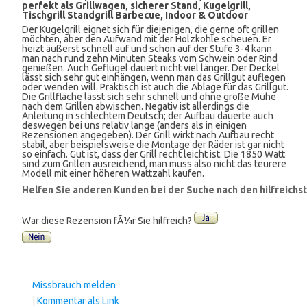
perfekt als Grillwagen, sicherer Stand, Kugelgrill,
Tischgrill Standgrill Barbecue, Indoor & Outdoor
Der Kugelgrill eignet sich für diejenigen, die gerne oft grillen
möchten, aber den Aufwand mit der Holzkohle scheuen. Er
heizt äußerst schnell auf und schon auf der Stufe 3-4 kann
man nach rund zehn Minuten Steaks vom Schwein oder Rind
genießen. Auch Geflügel dauert nicht viel länger. Der Deckel
lässt sich sehr gut einhängen, wenn man das Grillgut auflegen
oder wenden will. Praktisch ist auch die Ablage für das Grillgut.
Die Grillfläche lässt sich sehr schnell und ohne große Mühe
nach dem Grillen abwischen. Negativ ist allerdings die
Anleitung in schlechtem Deutsch; der Aufbau dauerte auch
deswegen bei uns relativ lange (anders als in einigen
Rezensionen angegeben). Der Grill wirkt nach Aufbau recht
stabil, aber beispielsweise die Montage der Räder ist gar nicht
so einfach. Gut ist, dass der Grill recht leicht ist. Die 1850 Watt
sind zum Grillen ausreichend, man muss also nicht das teurere
Modell mit einer höheren Wattzahl kaufen.
Helfen Sie anderen Kunden bei der Suche nach den hilfreich
War diese Rezension fÃ¼r Sie hilfreich?
Missbrauch melden
|
Kommentar als Link