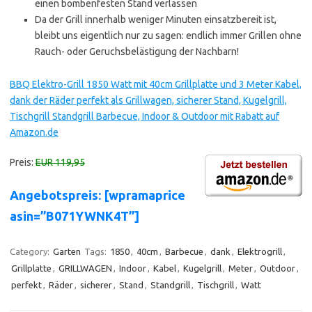
einen bombenfesten Stand verlassen
Da der Grill innerhalb weniger Minuten einsatzbereit ist,
bleibt uns eigentlich nur zu sagen: endlich immer Grillen ohne
Rauch- oder Geruchsbelästigung der Nachbarn!
BBQ Elektro-Grill 1850 Watt mit 40cm Grillplatte und 3 Meter Kabel,
dank der Räder perfekt als Grillwagen, sicherer Stand, Kugelgrill,
Tischgrill Standgrill Barbecue, Indoor & Outdoor mit Rabatt auf
Amazon.de
Preis:
EUR 119,95
Angebotspreis: [wpramaprice
asin=”B071YWNK4T”]
Category:
Garten
Tags:
1850
,
40cm
,
Barbecue
,
dank
,
Elektrogrill
,
Grillplatte
,
GRILLWAGEN
,
Indoor
,
Kabel
,
Kugelgrill
,
Meter
,
Outdoor
,
perfekt
,
Räder
,
sicherer
,
Stand
,
Standgrill
,
Tischgrill
,
Watt