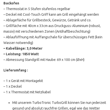
Backofen
– Thermostat in 5 Stufen stufenlos regelbar
– Deckel mit Cool-Touch Griff kann am Grill eingehängt werden
– Ablagefläche für Grillbesteck, Gewürze, Getränk und co.
– Grillfläche mit 40cm x 33cm aus Druckguss-Aluminium (robust,
massiv) mit verschiedenen Zonen (Antihaftbeschichtung)
– Ablauföffnung mit Auffangschale für überschüssiges Fett (kein
Wasser notwendig)
– Kabellänge: 3,0 Meter
– Leistung: 1850 Watt
– Abmessung Standgrill mit Haube: 69 x 100 cm (ØxH)
Lieferumfang :
– 1 x Gerät mit Montagekit
– 1 x Deckel
– 1 x Thermostat mit Netzkabel
Mit unserem TurboTronic TurboGrill können Sie nun jederzeit
gesund und absolut rauchfrei Grillen, egal wie das Wetter