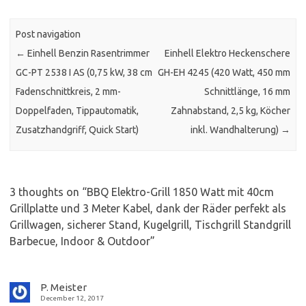
Post navigation
←
Einhell Benzin Rasentrimmer
Einhell Elektro Heckenschere
GC-PT 2538 I AS (0,75 kW, 38 cm
GH-EH 4245 (420 Watt, 450 mm
Fadenschnittkreis, 2 mm-
Schnittlänge, 16 mm
Doppelfaden, Tippautomatik,
Zahnabstand, 2,5 kg, Köcher
Zusatzhandgriff, Quick Start)
inkl. Wandhalterung)
→
3 thoughts on “
BBQ Elektro-Grill 1850 Watt mit 40cm
Grillplatte und 3 Meter Kabel, dank der Räder perfekt als
Grillwagen, sicherer Stand, Kugelgrill, Tischgrill Standgrill
Barbecue, Indoor & Outdoor
”
P. Meister
December 12, 2017