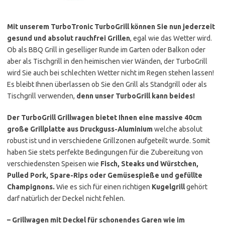
Mit unserem TurboTronic TurboGrill können Sie nun jederzeit
gesund und absolut rauchfrei Grillen
, egal wie das Wetter wird.
Ob als BBQ Grill in geselliger Runde im Garten oder Balkon oder
aber als Tischgrill in den heimischen vier Wänden, der TurboGrill
wird Sie auch bei schlechten Wetter nicht im Regen stehen lassen!
Es bleibt Ihnen überlassen ob Sie den Grill als Standgrill oder als
Tischgrill verwenden,
denn unser TurboGrill kann beides!
Der TurboGrill Grillwagen bietet Ihnen eine massive 40cm
große Grillplatte aus Druckguss-Aluminium
welche absolut
robust ist und in verschiedene Grillzonen aufgeteilt wurde. Somit
haben Sie stets perfekte Bedingungen für die Zubereitung von
verschiedensten Speisen wie
Fisch, Steaks und Würstchen,
Pulled Pork, Spare-Rips oder Gemüsespieße und gefüllte
Champignons.
Wie es sich für einen richtigen
Kugelgrill
gehört
darf natürlich der Deckel nicht fehlen.
– Grillwagen mit Deckel für schonendes Garen wie im