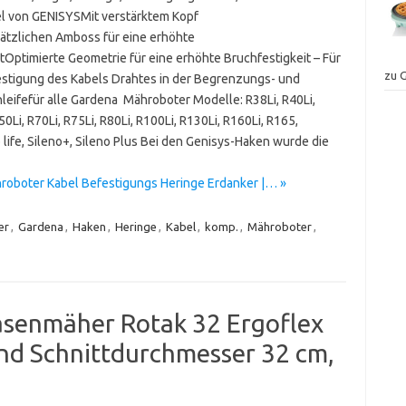
l von GENISYSMit verstärktem Kopf
ätzlichen Amboss für eine erhöhte
ätOptimierte Geometrie für eine erhöhte Bruchfestigkeit – Für
zu 
estigung des Kabels Drahtes in der Begrenzungs- und
leifefür alle Gardena Mähroboter Modelle: R38Li, R40Li,
50Li, R70Li, R75Li, R80Li, R100Li, R130Li, R160Li, R165,
no life, Sileno+, Sileno Plus Bei den Genisys-Haken wurde die
roboter Kabel Befestigungs Heringe Erdanker |… »
er
,
Gardena
,
Haken
,
Heringe
,
Kabel
,
komp.
,
Mähroboter
,
senmäher Rotak 32 Ergoflex
und Schnittdurchmesser 32 cm,