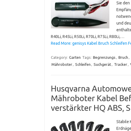
Sie den
Empfäng
notwend
und deu
enthalt
R40Li, R45Li, R50Li, R70Li, R75Li, R80Li,…
Read More: genisys Kabel Bruch Schleifen 
Category:
Garten
Tags:
Begrenzungs
,
Bruch
,
Mähroboter
,
Schleifen
,
Suchgerät
,
Tracker
,
Husqvarna Automowe
Mähroboter Kabel Bef
verstärkter HQ ABS, 
Stabile
Erdnäge