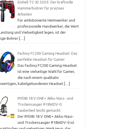
Einhell TC-ID 550 E: Der kraftvolle
Hammerbohrer für präzises
Arbeiten
Für ambitionierte Heimwerker und
professionelle Handwerker, die Wert
Leistung und Vielseitigkeit legen, ist der
htige Bohrer
[…]
Fachixy FC200 Gaming Headset: Das
perfekte Headset für Gamer
Das Fachixy FC200 Gaming Headset
ist eine vielseitige Wahl für Gamer,
die nach einem qualitativ
hwertigen, kabelgebundenen Headset
[…]
RYOBI 18 V ONE+ Akku-Nass- und
Trockensauger R18WDV-0:
Sauberkeit leicht gemacht
Der RYOBI 18 V ONE+ Akku-Nass-
und Trockensauger R18WDV-0 ist
praktisches und vielseitiges Werkzeug, das