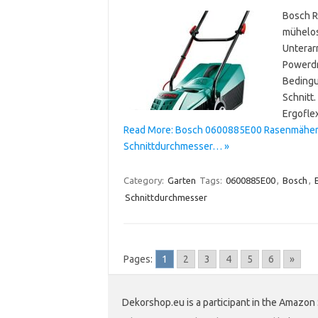
Bosch R
mühelos
Unterar
Powerdr
Bedingu
Schnitt
Ergofle
Read More: Bosch 0600885E00 Rasenmäher R
Schnittdurchmesser… »
Category:
Garten
Tags:
0600885E00
,
Bosch
,
Schnittdurchmesser
Pages:
1
2
3
4
5
6
»
Dekorshop.eu is a participant in the Amazon 