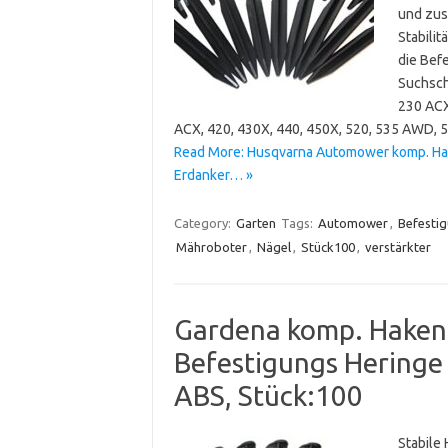
und zus
Stabilit
die Bef
Suchsch
230 ACX
ACX, 420, 430X, 440, 450X, 520, 535 AWD,
Read More: Husqvarna Automower komp. Ha
Erdanker… »
Category:
Garten
Tags:
Automower
,
Befesti
Mähroboter
,
Nägel
,
Stück100
,
verstärkter
Gardena komp. Haken
Befestigungs Heringe 
ABS, Stück:100
Stabile