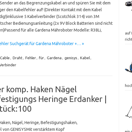
 Sender an das Begrenzungskabel an und spüren Sie mit dem
er den Kabelfehler auf! (Direkter Kontakt mit dem Kabel
ig!)inklusive 5 Kabelverbinder (Scotchlok 314) von 3M
tscher Bedienungsanleitung (2x 9V Block Batterien sind nicht
en)Passend für alle Gardena Mähroboter Modelle: R38Li,
auf 
ric
Fehler Suchgerät für Gardena Mähroboter +… »
Cable
,
Draht
,
Fehler
,
für
,
Gardena
,
genisys
,
Kabel
,
Verbinder
hoc
r komp. Haken Nägel
estigungs Heringe Erdanker |
Stück:100
 Haken, Nägel, Heringe, Befestigungshaken,
l von GENISYSMit verstärktem Kopf
ein 