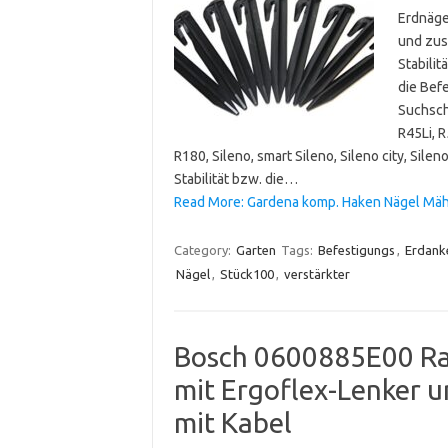
Erdnäge
und zus
Stabilit
die Bef
Suchsch
R45Li, R
R180, Sileno, smart Sileno, Sileno city, Sile
Stabilität bzw. die…
Read More: Gardena komp. Haken Nägel Mäh
Category:
Garten
Tags:
Befestigungs
,
Erdank
Nägel
,
Stück100
,
verstärkter
Bosch 0600885E00 Ra
mit Ergoflex-Lenker 
mit Kabel