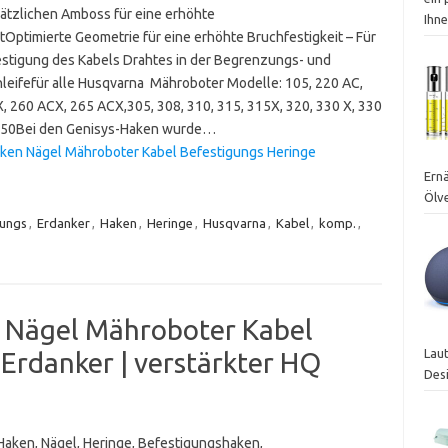
ätzlichen Amboss für eine erhöhte
Ihne
ätOptimierte Geometrie für eine erhöhte Bruchfestigkeit – Für
estigung des Kabels Drahtes in der Begrenzungs- und
leifefür alle Husqvarna Mähroboter Modelle: 105, 220 AC,
, 260 ACX, 265 ACX,305, 308, 310, 315, 315X, 320, 330 X, 330
 550Bei den Genisys-Haken wurde…
ken Nägel Mähroboter Kabel Befestigungs Heringe
Ernä
Ölv
gungs
,
Erdanker
,
Haken
,
Heringe
,
Husqvarna
,
Kabel
,
komp.
,
 Nägel Mähroboter Kabel
Laut
Erdanker | verstärkter HQ
Des
 Haken, Nägel, Heringe, Befestigungshaken,