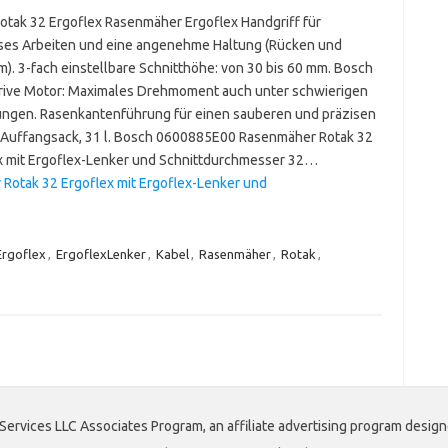
otak 32 Ergoflex Rasenmäher Ergoflex Handgriff für
es Arbeiten und eine angenehme Haltung (Rücken und
m). 3-fach einstellbare Schnitthöhe: von 30 bis 60 mm. Bosch
ive Motor: Maximales Drehmoment auch unter schwierigen
ngen. Rasenkantenführung für einen sauberen und präzisen
. Auffangsack, 31 l. Bosch 0600885E00 Rasenmäher Rotak 32
x mit Ergoflex-Lenker und Schnittdurchmesser 32…
otak 32 Ergoflex mit Ergoflex-Lenker und
Ergoflex
,
ErgoflexLenker
,
Kabel
,
Rasenmäher
,
Rotak
,
Services LLC Associates Program, an affiliate advertising program design