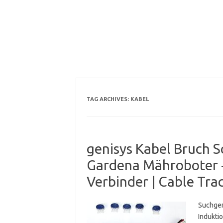
TAG ARCHIVES:
KABEL
genisys Kabel Bruch S
Gardena Mähroboter 
Verbinder | Cable Tra
Suchger
Indukti