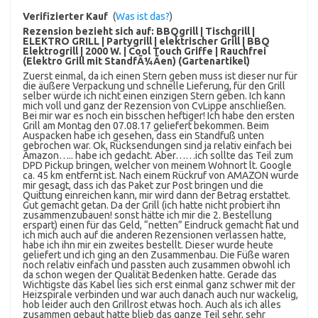
Verifizierter Kauf
(
Was ist das?
)
Rezension bezieht sich auf:
BBQgrill | Tischgrill |
ELEKTRO GRILL | Partygrill | elektrischer Grill | BBQ
Elektrogrill | 2000 W. | Cool Touch Griffe | Rauchfrei
(Elektro Grill mit StandfÃ¼Ãen) (Gartenartikel)
Zuerst einmal, da ich einen Stern geben muss ist dieser nur für
die äußere Verpackung und schnelle Lieferung, für den Grill
selber würde ich nicht einen einzigen Stern geben. Ich kann
mich voll und ganz der Rezension von CvLippe anschließen.
Bei mir war es noch ein bisschen heftiger! Ich habe den ersten
Grill am Montag den 07.08.17 geliefert bekommen. Beim
Auspacken habe ich gesehen, dass ein Standfuß unten
gebrochen war. Ok, Rücksendungen sind ja relativ einfach bei
Amazon….. habe ich gedacht. Aber……ich sollte das Teil zum
DPD Pickup bringen, welcher von meinem Wohnort lt. Google
ca. 45 km entfernt ist. Nach einem Rückruf von AMAZON wurde
mir gesagt, dass ich das Paket zur Post bringen und die
Quittung einreichen kann, mir wird dann der Betrag erstattet.
Gut gemacht getan. Da der Grill (ich hatte nicht probiert ihn
zusammenzubauen! sonst hätte ich mir die 2. Bestellung
erspart) einen für das Geld, “netten” Eindruck gemacht hat und
ich mich auch auf die anderen Rezensionen verlassen hatte,
habe ich ihn mir ein zweites bestellt. Dieser wurde heute
geliefert und ich ging an den Zusammenbau. Die Füße waren
noch relativ einfach und passten auch zusammen obwohl ich
da schon wegen der Qualität Bedenken hatte. Gerade das
Wichtigste das Kabel lies sich erst einmal ganz schwer mit der
Heizspirale verbinden und war auch danach auch nur wackelig,
hob leider auch den Grillrost etwas hoch. Auch als ich alles
zusammen gebaut hatte blieb das ganze Teil sehr, sehr