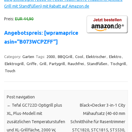
Grill mit Standfüßen) mit Rabatt auf Amazon.de
Preis:
EUR 44,90
Angebotspreis: [wpramaprice
asin=”B073WCPZFF”]
Category:
Garten
Tags:
2000
,
BBQGrill
,
Cool
,
Elektrischer
,
Elektro
,
Elektrogrill
,
Griffe
,
Grill
,
Partygrill
,
Rauchfrei
,
Standfüßen
,
Tischgrill
,
Touch
Post navigation
←
Tefal GC722D Optigrill plus
Black+Decker 3-in-1 City
XL, Plus-Modell mit
Mähaufsatz (40-60 mm
zusätzlichen Temperaturstufen
Schnitthöhe für Rasentrimmer
und XL-Grillfläche, 2000 W,
STC1820, STC1815, ST5530,