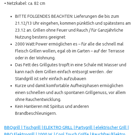
• Netzkabel: ca. 82 cm
BITTE FOLGENDES BEACHTEN: Lieferungen die bis zum
21.12/13 Uhr eingehen, kommen pünktlich und spätestens am
23.12 an. Grillen ohne Feuer und Rauch / für Ganzjährliche
Nutzung bestens geeignet
2000 Watt Power ermöglichen es – für alle die schnell mal
Fleisch Grillen wollen, egal ob im Garten – auf der Terrasse
oder in der Wohnung.
Das Fett des Grillgutes tropft in eine Schale mit Wasser und
kann nach dem Grillen einfach entsorgt werden . der
Standgrill ist sehr einfach aufzubauen
Kurze und damit komfortable Aufheizphasen ermöglichen
einen schnellen und auch spontanen Grillgenuss, vor allem
ohne Rauchentwicklung.
Kein Hantieren mit Spiritus und anderen
Brandbeschleunigern.
BBQgrill | Tischgrill | ELEKTRO GRILL | Partygrill | elektrischer Grill |
BBQ Elektrogrill | 2000 W. | Cool Touch Griffe | Rauchfrei (Elektro