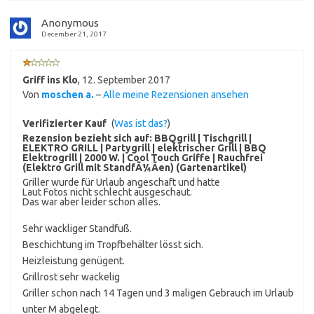
Anonymous
December 21, 2017
Griff ins Klo
,
12. September 2017
Von
moschen a.
–
Alle meine Rezensionen ansehen
Verifizierter Kauf
(
Was ist das?
)
Rezension bezieht sich auf:
BBQgrill | Tischgrill |
ELEKTRO GRILL | Partygrill | elektrischer Grill | BBQ
Elektrogrill | 2000 W. | Cool Touch Griffe | Rauchfrei
(Elektro Grill mit StandfÃ¼Ãen) (Gartenartikel)
Griller wurde für Urlaub angeschaft und hatte
Laut Fotos nicht schlecht ausgeschaut.
Das war aber leider schon alles.
Sehr wackliger Standfuß.
Beschichtung im Tropfbehälter lösst sich.
Heizleistung genügent.
Grillrost sehr wackelig
Griller schon nach 14 Tagen und 3 maligen Gebrauch im Urlaub
unter M abgelegt.