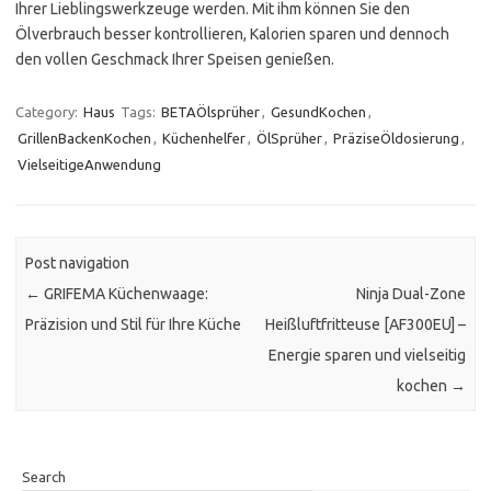
Ihrer Lieblingswerkzeuge werden. Mit ihm können Sie den
Ölverbrauch besser kontrollieren, Kalorien sparen und dennoch
den vollen Geschmack Ihrer Speisen genießen.
Category:
Haus
Tags:
BETAÖlsprüher
,
GesundKochen
,
GrillenBackenKochen
,
Küchenhelfer
,
ÖlSprüher
,
PräziseÖldosierung
,
VielseitigeAnwendung
Post navigation
←
GRIFEMA Küchenwaage:
Ninja Dual-Zone
Präzision und Stil für Ihre Küche
Heißluftfritteuse [AF300EU] –
Energie sparen und vielseitig
kochen
→
Search