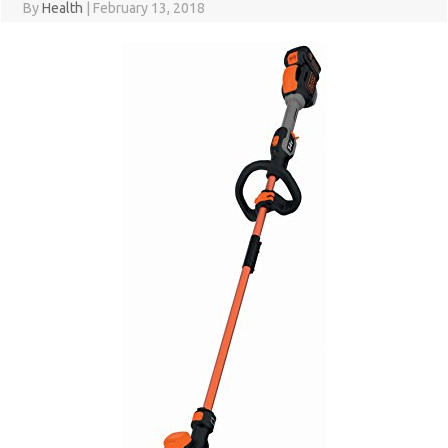
By
Health
|
February 13, 2018