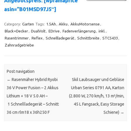
Angebotspreis: [wpramaprice
asin=”B01MSD97J5″]
Category:
Garten
Tags:
1.5Ah
,
Akku
,
AkkuMotorsense
,
Black+Decker
,
DualVolt
,
EDrive
,
Fadenverlängerung
,
inkl.
,
Rasentrimmer
,
Reflex
,
Schnellladegerät
,
Schnittbreite
,
STC5433
,
Zahnradgetriebe
Post navigation
←
Rasenmäher Hybrid Ryobi
Skil Laubsauger und Gebläse
36 V Power Fusion – 2 Akkus
Urban Series 0791 AA, Karton
Lithium + 18 V 5.0 AH –
(2.800 W, 270 km/h, 13 m³/min,
1 Schnellladegerät – Schnitt
45 L Fangsack, Easy Storage
36 cm rlm18 x 36h250 F
Schiene)
→