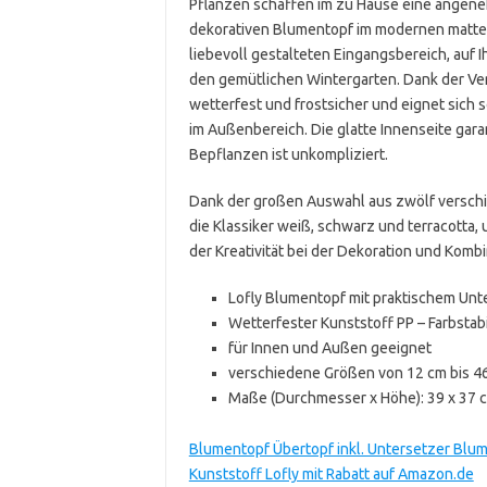
Pflanzen schaffen im zu Hause eine angene
dekorativen Blumentopf im modernen matte
liebevoll gestalteten Eingangsbereich, auf 
den gemütlichen Wintergarten. Dank der Ve
wetterfest und frostsicher und eignet sich 
im Außenbereich. Die glatte Innenseite gara
Bepflanzen ist unkompliziert.
Dank der großen Auswahl aus zwölf versch
die Klassiker weiß, schwarz und terracotta,
der Kreativität bei der Dekoration und Komb
Lofly Blumentopf mit praktischem Unt
Wetterfester Kunststoff PP – Farbstab
für Innen und Außen geeignet
verschiedene Größen von 12 cm bis 4
Maße (Durchmesser x Höhe): 39 x 37 
Blumentopf Übertopf inkl. Untersetzer Blum
Kunststoff Lofly mit Rabatt auf Amazon.de