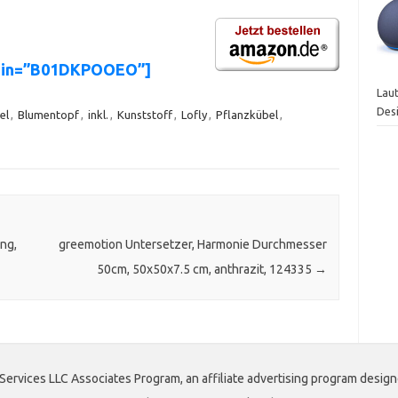
asin=”B01DKPOOEO”]
Laut
Des
el
,
Blumentopf
,
inkl.
,
Kunststoff
,
Lofly
,
Pflanzkübel
,
ng,
greemotion Untersetzer, Harmonie Durchmesser
50cm, 50x50x7.5 cm, anthrazit, 124335
→
Services LLC Associates Program, an affiliate advertising program design