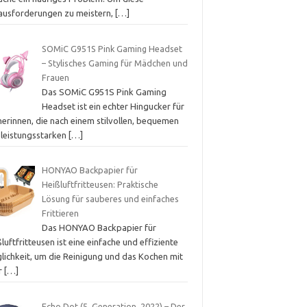
ausforderungen zu meistern,
[…]
SOMiC G951S Pink Gaming Headset
– Stylisches Gaming für Mädchen und
Frauen
Das SOMiC G951S Pink Gaming
Headset ist ein echter Hingucker für
erinnen, die nach einem stilvollen, bequemen
 leistungsstarken
[…]
HONYAO Backpapier für
Heißluftfritteusen: Praktische
Lösung für sauberes und einfaches
Frittieren
Das HONYAO Backpapier für
luftfritteusen ist eine einfache und effiziente
lichkeit, um die Reinigung und das Kochen mit
er
[…]
Echo Dot (5. Generation, 2022) – Der