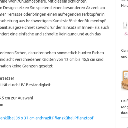
hme Wohlfühlatmosphäre. Mit diesem schlichten,
Her
n Design setzen Sie spielend einen besonderen Akzent am
Ihrer Terrasse oder bringen einen aufregenden Farbtupfer in
rarbeitung aus hochwertigem Kunststoff ist der Blumentopf
somit ausgezeichnet sowohl für den Einsatz im Innen- als auch
ntiert eine einfache und schnelle Reinigung und auch das
Gam
iedenen Farben, darunter neben sommerlich bunten Farben
und
 und acht verschiedenen Größen von 12 cm bis 46,5 cm sind
ination keine Grenzen gesetzt.
ersetzer
ilität durch UV-Beständigkeit
6.5 cm zur Auswahl
Heiß
cm
Mög
Ihr
enkübel 39 x 37 cm anthrazit Pflanzkübel Pflanztopf