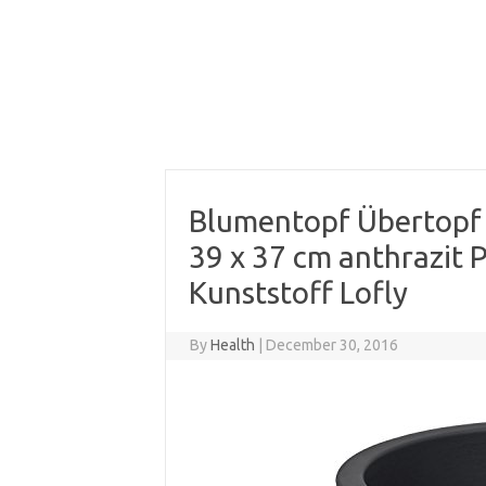
Blumentopf Übertopf 
39 x 37 cm anthrazit 
Kunststoff Lofly
By
Health
|
December 30, 2016