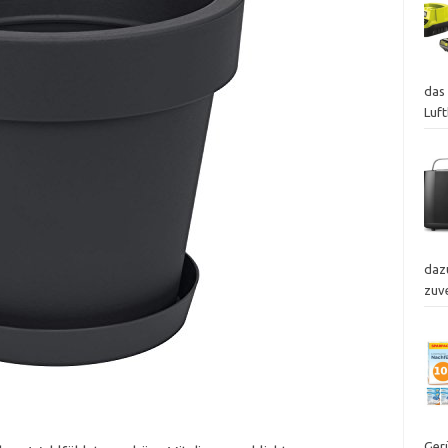
das 
Luf
dazu
zuv
Ger