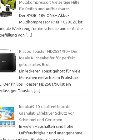
Multikompressor: Vielseitige Hilfe
für Reifen und Aufblasbares
Der RYOBI 18V ONE+ Akku-
Multikompressor R18I-1C20GZL ist
ideale Werkzeug für die schnelle und einfache
tbefüllung von
[…]
Philips Toaster HD2581/90 – Der
ideale Küchenhelfer für perfekt
getoastetes Brot
Ein leckerer Toast gehört für viele
Menschen einfach zum Frühstück
. Der Philips Toaster HD2581/90 ist ein
erlässiger Toaster,
[…]
Idealia® 10 x Luftentfeuchter
Granulat: Effektiver Schutz vor
Schimmel und Gerüchen
In vielen Haushalten sind hohe
Luftfeuchtigkeit und unangenehme
üche ein häufiges Problem. Um diese