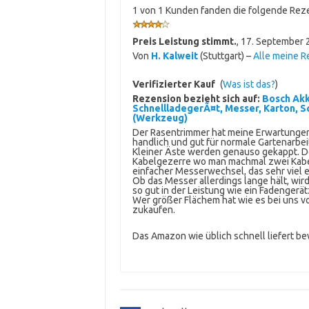
1 von 1 Kunden fanden die folgende Reze
Preis Leistung stimmt.
,
17. September 
Von
H. Kalweit
(Stuttgart) –
Alle meine 
Verifizierter Kauf
(
Was ist das?
)
Rezension bezieht sich auf:
Bosch Akk
SchnellladegerÃ¤t, Messer, Karton, Sch
(Werkzeug)
Der Rasentrimmer hat meine Erwartungen 
handlich und gut für normale Gartenarbei
Kleiner Äste werden genauso gekappt. Der
Kabelgezerre wo man machmal zwei Kabe
einfacher Messerwechsel, das sehr viel e
Ob das Messer allerdings lange hält, wir
so gut in der Leistung wie ein Fadengerätz
Wer größer Flächem hat wie es bei uns 
zukaufen.
Das Amazon wie üblich schnell liefert b