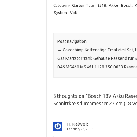
Category:
Garten
Tags:
2318
,
Akku
,
Bosch
,
K
System
,
Volt
Post navigation
←
Gazechimp Kettensäge Ersatzteil Set, 
Gas Kraftstofftank Gehäuse Passend für 
046 MS460 MS461 1128 350 0833 Rasen
3 thoughts on “
Bosch 18V Akku Rasen
Schnittkreisdurchmesser 23 cm (18 Vo
H. Kalweit
February 22, 2018