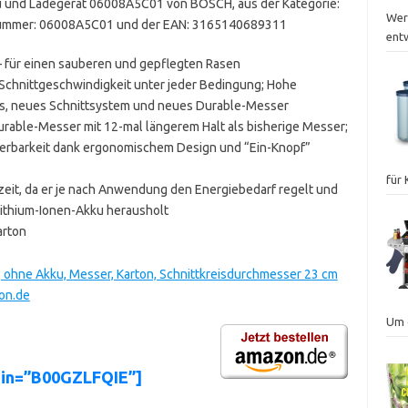
u und Ladegerät 06008A5C01 von BOSCH, aus der Kategorie:
Wer
elnummer: 06008A5C01 und der EAN: 3165140689311
ent
 für einen sauberen und gepflegten Rasen
Schnittgeschwindigkeit unter jeder Bedingung; Hohe
s, neues Schnittsystem und neues Durable-Messer
able-Messer mit 12-mal längerem Halt als bisherige Messer;
erbarkeit dank ergonomischem Design und “Ein-Knopf”
für
zeit, da er je nach Anwendung den Energiebedarf regelt und
ithium-Ionen-Akku herausholt
arton
 ohne Akku, Messer, Karton, Schnittkreisdurchmesser 23 cm
zon.de
Um 
sin=”B00GZLFQIE”]