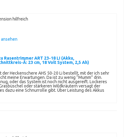
nsion hilfreich
n ansehen
u Rasentrimmer ART 23-18 LI (Akku,
nittkreis-Ã: 23 cm, 18 Volt System, 2,5 Ah)
der Heckenschere AHS 50-20 Li bestellt, mit der ich sehr
nicht meine Erwartungen. Da ist zu wenig “Mumm” drin.
nug, oder das System ist noch nicht ausgereift. Lockeres
 Grasbüschel oder stärkeren Wildkräutern versagt der
 es dazu eine Schnurrolle gibt. Über Leistung des Akkus