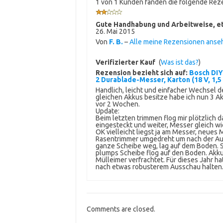
1 von 1 Kunden fanden die folgende Reze
Gute Handhabung und Arbeitweise, et
26. Mai 2015
Von
F. B.
–
Alle meine Rezensionen anse
Verifizierter Kauf
(
Was ist das?
)
Rezension bezieht sich auf:
Bosch DIY
2 Durablade-Messer, Karton (18 V, 1,
Handlich, leicht und einfacher Wechsel 
gleichen Akkus besitze habe ich nun 3 Ak
vor 2 Wochen.
Update:
Beim letzten trimmen flog mir plötzlich
eingesteckt und weiter, Messer gleich w
OK vielleicht liegst ja am Messer, neues
Rasentrimmer umgedreht um nach der Auf
ganze Scheibe weg, lag auf dem Boden. 
plumps Scheibe flog auf den Boden. Akku
Mülleimer verfrachtet. Für dieses Jahr h
nach etwas robusterem Ausschau halten
Comments are closed.