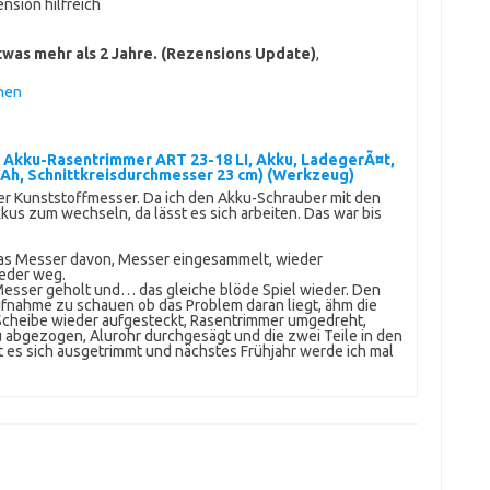
nsion hilfreich
was mehr als 2 Jahre. (Rezensions Update)
,
hen
 Akku-Rasentrimmer ART 23-18 LI, Akku, LadegerÃ¤t,
5 Ah, Schnittkreisdurchmesser 23 cm) (Werkzeug)
der Kunststoffmesser. Da ich den Akku-Schrauber mit den
kus zum wechseln, da lässt es sich arbeiten. Das war bis
 das Messer davon, Messer eingesammelt, wieder
ieder weg.
 Messer geholt und… das gleiche blöde Spiel wieder. Den
nahme zu schauen ob das Problem daran liegt, ähm die
Scheibe wieder aufgesteckt, Rasentrimmer umgedreht,
 abgezogen, Alurohr durchgesägt und die zwei Teile in den
at es sich ausgetrimmt und nächstes Frühjahr werde ich mal
.