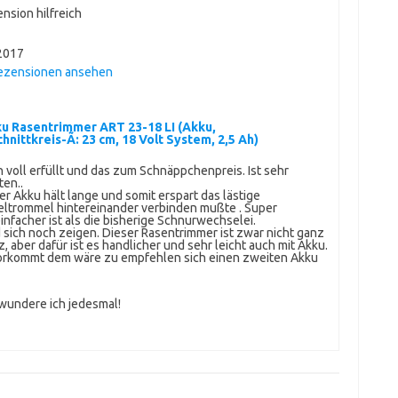
nsion hilfreich
2017
Rezensionen ansehen
u Rasentrimmer ART 23-18 LI (Akku,
nittkreis-Ã: 23 cm, 18 Volt System, 2,5 Ah)
voll erfüllt und das zum Schnäppchenpreis. Ist sehr
ten..
 Akku hält lange und somit erspart das lästige
ltrommel hintereinander verbinden mußte . Super
infacher ist als die bisherige Schnurwechselei.
d sich noch zeigen. Dieser Rasentrimmer ist zwar nicht ganz
, aber dafür ist es handlicher und sehr leicht auch mit Akku.
vorkommt dem wäre zu empfehlen sich einen zweiten Akku
ewundere ich jedesmal!