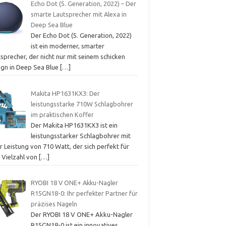
Echo Dot (5. Generation, 2022) – Der
smarte Lautsprecher mit Alexa in
Deep Sea Blue
Der Echo Dot (5. Generation, 2022)
ist ein moderner, smarter
sprecher, der nicht nur mit seinem schicken
ign in Deep Sea Blue
[…]
Makita HP1631KX3: Der
leistungsstarke 710W Schlagbohrer
im praktischen Koffer
Der Makita HP1631KX3 ist ein
leistungsstarker Schlagbohrer mit
r Leistung von 710 Watt, der sich perfekt für
e Vielzahl von
[…]
RYOBI 18 V ONE+ Akku-Nagler
R15GN18-0: Ihr perfekter Partner für
präzises Nageln
Der RYOBI 18 V ONE+ Akku-Nagler
R15GN18-0 ist ein innovatives