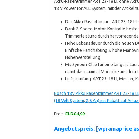
Akku-Rasentrimmer ART 23-18 LI, ohne Akk
18 V Power for ALL System, mit der Artik
Der Akku-Rasentrimmer ART 23-18 LI –
Dank 2-Speed-Motor-Kontrolle beste 
Trimmerleistung durch hervorragende
Hohe Lebensdauer durch die neuen Dur
Einfache Handhabung & hohe Manövri
Höhenverstellung
Mit Syneon-Chip für eine längere Lauf
damit das maximal Mögliche aus dem L
Lieferumfang: ART 23-18 LI, Messer, K
Bosch 18V Akku Rasentrimmer ART 23-18 LI,
(18 Volt System, 2,5 Ah) mit Rabatt auf Ama
Preis:
EUR 84,99
Angebotspreis: [wpramaprice a