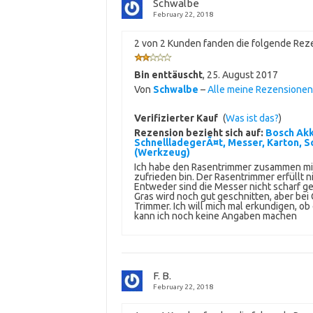
Schwalbe
February 22, 2018
2 von 2 Kunden fanden die folgende Reze
Bin enttäuscht
,
25. August 2017
Von
Schwalbe
–
Alle meine Rezensione
Verifizierter Kauf
(
Was ist das?
)
Rezension bezieht sich auf:
Bosch Akk
SchnellladegerÃ¤t, Messer, Karton, Sch
(Werkzeug)
Ich habe den Rasentrimmer zusammen mit 
zufrieden bin. Der Rasentrimmer erfüllt 
Entweder sind die Messer nicht scharf ge
Gras wird noch gut geschnitten, aber bei
Trimmer. Ich will mich mal erkundigen, ob
kann ich noch keine Angaben machen
F. B.
February 22, 2018