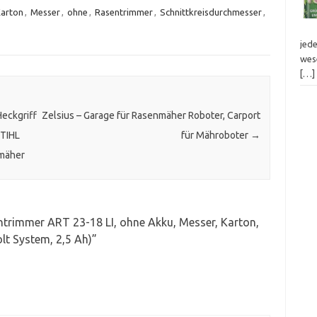
arton
,
Messer
,
ohne
,
Rasentrimmer
,
Schnittkreisdurchmesser
,
jed
wes
[…]
Heckgriff
Zelsius – Garage für Rasenmäher Roboter, Carport
STIHL
für Mähroboter
→
mäher
trimmer ART 23-18 LI, ohne Akku, Messer, Karton,
lt System, 2,5 Ah)
”