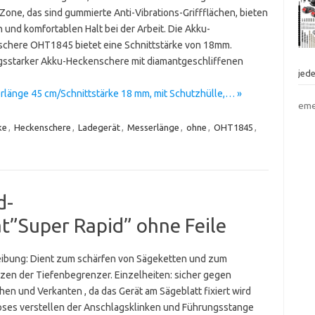
Zone, das sind gummierte Anti-Vibrations-Griffflächen, bieten
 und komfortablen Halt bei der Arbeit. Die Akku-
chere OHT1845 bietet eine Schnittstärke von 18mm.
gsstarker Akku-Heckenschere mit diamantgeschliffenen
jed
länge 45 cm/Schnittstärke 18 mm, mit Schutzhülle,… »
eme
ke
,
Heckenschere
,
Ladegerät
,
Messerlänge
,
ohne
,
OHT1845
,
d-
t”Super Rapid” ohne Feile
ibung: Dient zum schärfen von Sägeketten und zum
zen der Tiefenbegrenzer. Einzelheiten: sicher gegen
en und Verkanten , da das Gerät am Sägeblatt fixiert wird
oses verstellen der Anschlagsklinken und Führungsstange