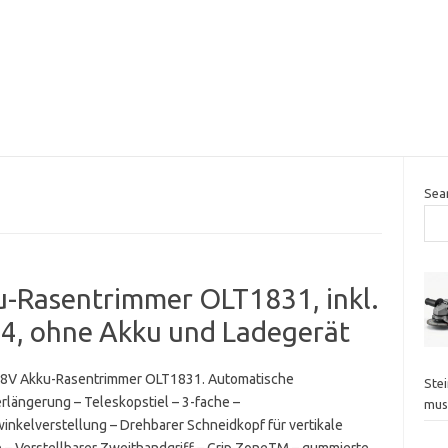
Sea
-Rasentrimmer OLT1831, inkl.
4, ohne Akku und Ladegerät
8V Akku-Rasentrimmer OLT1831. Automatische
Ste
rlängerung – Teleskopstiel – 3-fache –
mus
winkelverstellung – Drehbarer Schneidkopf für vertikale
e – Verstellbarer Zweithandgriff – Grip ZoneTM – gummierte