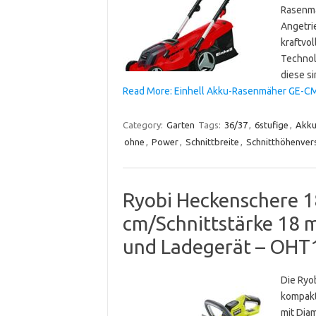
Rasenmä
Angetri
kraftvo
Technol
diese s
Read More: Einhell Akku-Rasenmäher GE-CM 
Category:
Garten
Tags:
36/37
,
6stufige
,
Akk
ohne
,
Power
,
Schnittbreite
,
Schnitthöhenvers
Ryobi Heckenschere 1
cm/Schnittstärke 18 
und Ladegerät – OHT
Die Ryo
kompakt
mit Diam