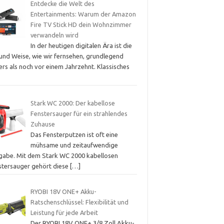
Entdecke die Welt des
Entertainments: Warum der Amazon
Fire TV Stick HD dein Wohnzimmer
verwandeln wird
In der heutigen digitalen Ära ist die
 und Weise, wie wir fernsehen, grundlegend
rs als noch vor einem Jahrzehnt. Klassisches
Stark WC 2000: Der kabellose
Fenstersauger für ein strahlendes
Zuhause
Das Fensterputzen ist oft eine
mühsame und zeitaufwendige
gabe. Mit dem Stark WC 2000 kabellosen
stersauger gehört diese
[…]
RYOBI 18V ONE+ Akku-
Ratschenschlüssel: Flexibilität und
Leistung für jede Arbeit
Der RYOBI 18V ONE+ 3/8 Zoll Akku-