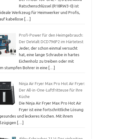
Ratschenschlüssel (R18RW3-0) ist
 ideale Werkzeug für Heimwerker und Profis,
 auf kabellose
[…]
Profi-Power für den Heimgebrauch:
Der DeWalt DCD796P2 im Härtetest
Jeder, der schon einmal versucht
hat, eine lange Schraube in hartes
Eichenholz zu treiben oder mit
em stumpfen Bohrer in eine
[…]
Ninja Air Fryer Max Pro Hot Air Fryer:
Der All-in-One-Luftfritteuse für Ihre
Küche
Die Ninja Air Fryer Max Pro Hot Air
Fryer ist eine fortschrittliche Lösung
 gesundes und leckeres Kochen. Mit ihrem
ßzügigen
[…]
Akku-Schrauber 21 V: Der vielseitige