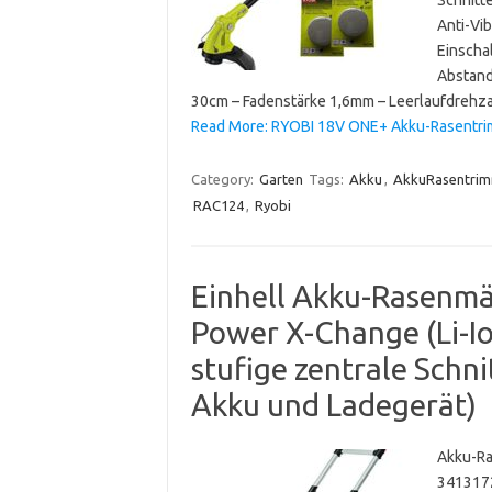
Anti-Vib
Einscha
Abstand
30cm – Fadenstärke 1,6mm – Leerlaufdrehza
Read More: RYOBI 18V ONE+ Akku-Rasentrim
Category:
Garten
Tags:
Akku
,
AkkuRasentri
RAC124
,
Ryobi
Einhell Akku-Rasenmä
Power X-Change (Li-Ion
stufige zentrale Schn
Akku und Ladegerät)
Akku-Ra
3413172