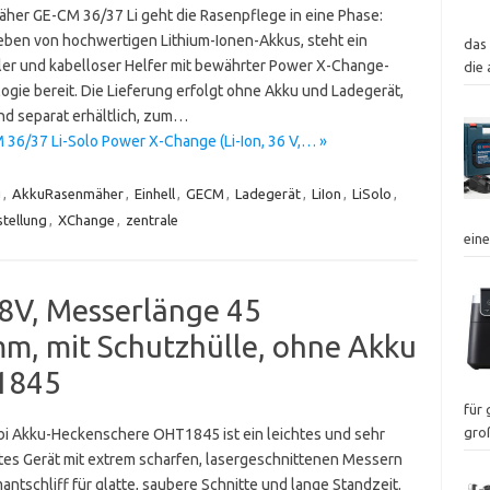
her GE-CM 36/37 Li geht die Rasenpflege in eine Phase:
eben von hochwertigen Lithium-Ionen-Akkus, steht ein
das
ller und kabelloser Helfer mit bewährter Power X-Change-
die
ogie bereit. Die Lieferung erfolgt ohne Akku und Ladegerät,
ind separat erhältlich, zum…
36/37 Li-Solo Power X-Change (Li-Ion, 36 V,… »
u
,
AkkuRasenmäher
,
Einhell
,
GECM
,
Ladegerät
,
LiIon
,
LiSolo
,
tellung
,
XChange
,
zentrale
ein
8V, Messerlänge 45
mm, mit Schutzhülle, ohne Akku
1845
für
gro
bi Akku-Heckenschere OHT1845 ist ein leichtes und sehr
es Gerät mit extrem scharfen, lasergeschnittenen Messern
antschliff für glatte, saubere Schnitte und lange Standzeit.