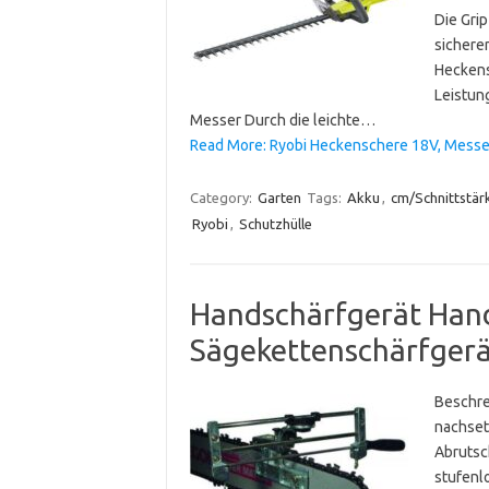
Die Grip
sicheren
Heckens
Leistun
Messer Durch die leichte…
Read More: Ryobi Heckenschere 18V, Messer
Category:
Garten
Tags:
Akku
,
cm/Schnittstär
Ryobi
,
Schutzhülle
Handschärfgerät Han
Sägekettenschärfgerä
Beschre
nachset
Abrutsch
stufenl