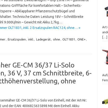
rations-Grifffläche für komfortablen Halt – Sicherheits-
ltsperre – Abklappbarer Pflanzenschutzbügel und
shalter. Technische Daten: Leistung 18V – Schnittbreite
hl 9.000U/min – Gewicht mit Akku 2,7kg…
Art
mer OLT1831, inkl. 2 Ersatzspulen RAC124, ohne… »
ande
[…]
mmer
,
Ersatzspulen
,
inkl.
,
Ladegerät
,
ohne
,
OLT1831
,
ONE+
,
her GE-CM 36/37 Li-Solo
, 36 V, 37 cm Schnittbreite, 6-
Auf
itthöhenverstellung, ohne
Fen
senmäher GE-CM 36/37 Li-Solo von Einhell, mit der Art-Nr.:
 und der EAN: 4006825635898 Mit dem Einhell Akku