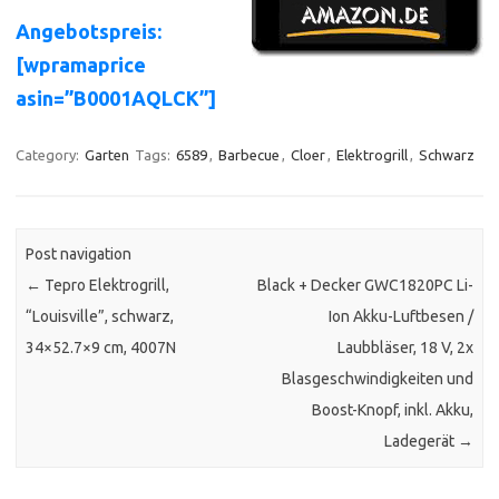
Angebotspreis:
[wpramaprice
asin=”B0001AQLCK”]
Category:
Garten
Tags:
6589
,
Barbecue
,
Cloer
,
Elektrogrill
,
Schwarz
Post navigation
←
Tepro Elektrogrill,
Black + Decker GWC1820PC Li-
“Louisville”, schwarz,
Ion Akku-Luftbesen /
34×52.7×9 cm, 4007N
Laubbläser, 18 V, 2x
Blasgeschwindigkeiten und
Boost-Knopf, inkl. Akku,
Ladegerät
→