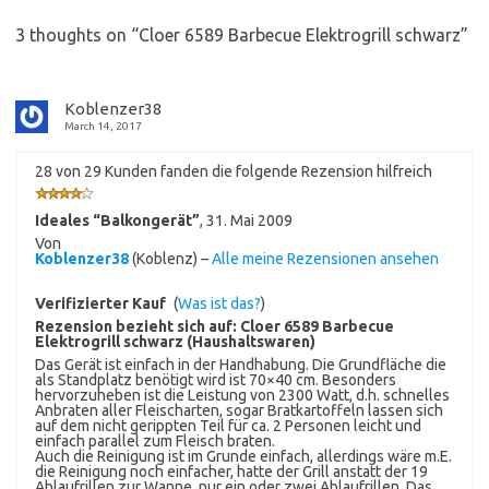
3 thoughts on “
Cloer 6589 Barbecue Elektrogrill schwarz
”
Koblenzer38
March 14, 2017
28 von 29 Kunden fanden die folgende Rezension hilfreich
Ideales “Balkongerät”
,
31. Mai 2009
Von
Koblenzer38
(Koblenz) –
Alle meine Rezensionen ansehen
Verifizierter Kauf
(
Was ist das?
)
Rezension bezieht sich auf:
Cloer 6589 Barbecue
Elektrogrill schwarz (Haushaltswaren)
Das Gerät ist einfach in der Handhabung. Die Grundfläche die
als Standplatz benötigt wird ist 70×40 cm. Besonders
hervorzuheben ist die Leistung von 2300 Watt, d.h. schnelles
Anbraten aller Fleischarten, sogar Bratkartoffeln lassen sich
auf dem nicht gerippten Teil für ca. 2 Personen leicht und
einfach parallel zum Fleisch braten.
Auch die Reinigung ist im Grunde einfach, allerdings wäre m.E.
die Reinigung noch einfacher, hatte der Grill anstatt der 19
Ablaufrillen zur Wanne, nur ein oder zwei Ablaufrillen. Das