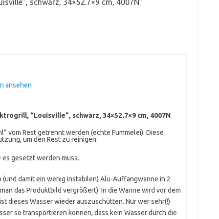
ouisville”, schwarz, 34×52.7×9 cm, 4007N
”
en ansehen
trogrill, “Louisville”, schwarz, 34×52.7×9 cm, 4007N
ühl” vom Rest getrennt werden (echte Fummelei). Diese
tzung, um den Rest zu reinigen.
ie es gesetzt werden muss.
 (und damit ein wenig instabilen) Alu-Auffangwanne in 2
 man das Produktbild vergrößert). In die Wanne wird vor dem
 ist dieses Wasser wieder auszuschütten. Nur wer sehr(!)
sser so transportieren können, dass kein Wasser durch die