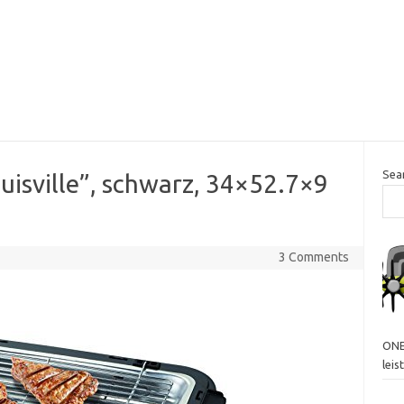
Sea
ouisville”, schwarz, 34×52.7×9
3 Comments
ONE
lei