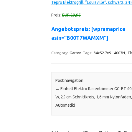
Tepro Elektrogrill, “Louisville”, schwarz, 
Preis:
EUR 29,95
Angebotspreis: [wpramaprice
asin=”B00T7WAMXM”]
Category:
Garten
Tags:
34x52.7x9
,
4007N
,
El
Post navigation
←
Einhell Elektro Rasentrimmer GC-ET 40
W, 25 cm Schnittkreis, 1,6 mm Nylonfaden,
Automatik)