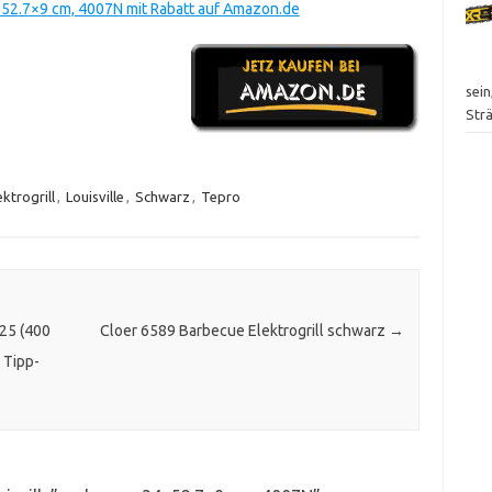
34×52.7×9 cm, 4007N mit Rabatt auf Amazon.de
sei
Str
ektrogrill
,
Louisville
,
Schwarz
,
Tepro
25 (400
Cloer 6589 Barbecue Elektrogrill schwarz
→
 Tipp-