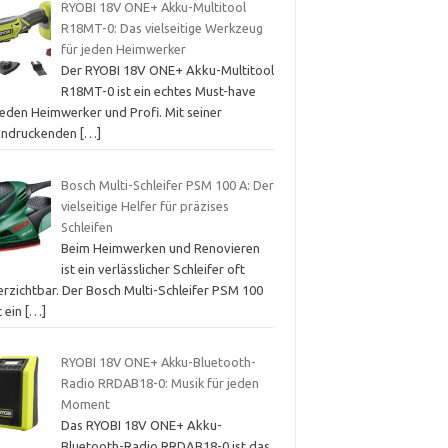
RYOBI 18V ONE+ Akku-Multitool
R18MT-0: Das vielseitige Werkzeug
für jeden Heimwerker
Der RYOBI 18V ONE+ Akku-Multitool
R18MT-0 ist ein echtes Must-have
jeden Heimwerker und Profi. Mit seiner
indruckenden
[…]
Bosch Multi-Schleifer PSM 100 A: Der
vielseitige Helfer für präzises
Schleifen
Beim Heimwerken und Renovieren
ist ein verlässlicher Schleifer oft
erzichtbar. Der Bosch Multi-Schleifer PSM 100
t ein
[…]
RYOBI 18V ONE+ Akku-Bluetooth-
Radio RRDAB18-0: Musik für jeden
Moment
Das RYOBI 18V ONE+ Akku-
Bluetooth-Radio RRDAB18-0 ist das