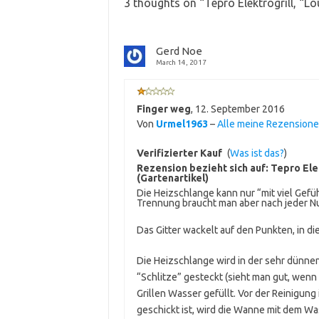
3 thoughts on “
Tepro Elektrogrill, “L
Gerd Noe
March 14, 2017
Finger weg
,
12. September 2016
Von
Urmel1963
–
Alle meine Rezension
Verifizierter Kauf
(
Was ist das?
)
Rezension bezieht sich auf:
Tepro Elek
(Gartenartikel)
Die Heizschlange kann nur “mit viel Gef
Trennung braucht man aber nach jeder Nu
Das Gitter wackelt auf den Punkten, in d
Die Heizschlange wird in der sehr dünnen
“Schlitze” gesteckt (sieht man gut, wenn
Grillen Wasser gefüllt. Vor der Reinigung
geschickt ist, wird die Wanne mit dem Wa