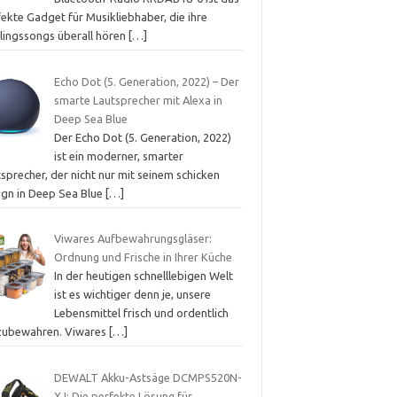
ekte Gadget für Musikliebhaber, die ihre
blingssongs überall hören
[…]
Echo Dot (5. Generation, 2022) – Der
smarte Lautsprecher mit Alexa in
Deep Sea Blue
Der Echo Dot (5. Generation, 2022)
ist ein moderner, smarter
sprecher, der nicht nur mit seinem schicken
ign in Deep Sea Blue
[…]
Viwares Aufbewahrungsgläser:
Ordnung und Frische in Ihrer Küche
In der heutigen schnelllebigen Welt
ist es wichtiger denn je, unsere
Lebensmittel frisch und ordentlich
zubewahren. Viwares
[…]
DEWALT Akku-Astsäge DCMPS520N-
XJ: Die perfekte Lösung für