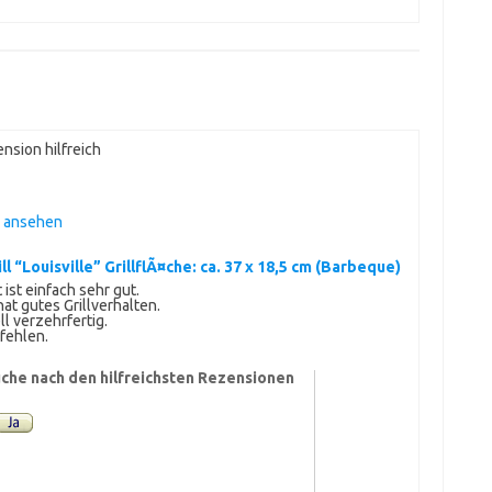
nsion hilfreich
n ansehen
ll “Louisville” GrillflÃ¤che: ca. 37 x 18,5 cm (Barbeque)
ist einfach sehr gut.
t gutes Grillverhalten.
l verzehrfertig.
fehlen.
che nach den hilfreichsten Rezensionen