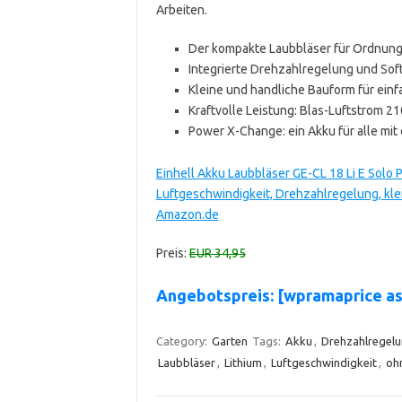
Arbeiten.
Der kompakte Laubbläser für Ordnung 
Integrierte Drehzahlregelung und Soft
Kleine und handliche Bauform für ei
Kraftvolle Leistung: Blas-Luftstrom 2
Power X-Change: ein Akku für alle mi
Einhell Akku Laubbläser GE-CL 18 Li E Solo 
Luftgeschwindigkeit, Drehzahlregelung, klei
Amazon.de
Preis:
EUR 34,95
Angebotspreis: [wpramaprice 
Category:
Garten
Tags:
Akku
,
Drehzahlregel
Laubbläser
,
Lithium
,
Luftgeschwindigkeit
,
oh