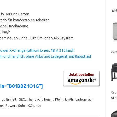
ric
in Hof und Garten.
grip für komfortables Arbeiten.
nfache Handhabung
10 km/h
t dem neuen Einhell Lithium-Ionen Akkusystem.
Power X-Change (Lithium Ionen, 18 V, 210 km/h
son
n und handlich, ohne Akku und Ladegerät) mit Rabatt auf
asin=”B01BBZ1O1G”]
Rauc
Aro
ung
,
Einhell
,
GECL
,
handlich
,
Ionen
,
Klein
,
km/h
,
Ladegerät
,
ne
,
Power
,
Solo
,
XChange