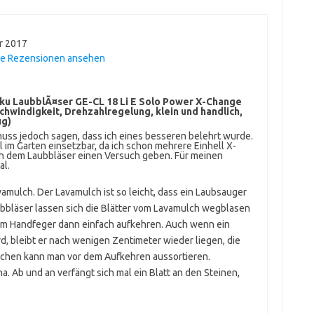
r 2017
ne Rezensionen ansehen
kku LaubblÃ¤ser GE-CL 18 Li E Solo Power X-Change
schwindigkeit, Drehzahlregelung, klein und handlich,
ug)
muss jedoch sagen, dass ich eines besseren belehrt wurde.
l im Garten einsetzbar, da ich schon mehrere Einhell X-
ch dem Laubbläser einen Versuch geben. Für meinen
al.
amulch. Der Lavamulch ist so leicht, dass ein Laubsauger
ubbläser lassen sich die Blätter vom Lavamulch wegblasen
m Handfeger dann einfach aufkehren. Auch wenn ein
, bleibt er nach wenigen Zentimeter wieder liegen, die
inchen kann man vor dem Aufkehren aussortieren.
a. Ab und an verfängt sich mal ein Blatt an den Steinen,