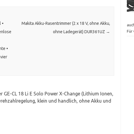
l •
Makita Akku-Rasentrimmer (2 x 18 V, ohne Akku,
auc
Für 
fenlose
ohne Ladegerät) DUR361UZ
→
hte •
vier
er GE-CL 18 Li E Solo Power X-Change (Lithium Ionen,
Drehzahlregelung, klein und handlich, ohne Akku und