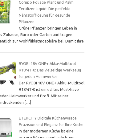
Compo Foliage Plant und Palm
Fertilizer Liquid: Die perfekte
Nährstofflösung für gesunde
Pflanzen
Grüne Pflanzen bringen Leben in
es Zuhause, Büro oder Garten und tragen
entlich zur Wohlfühlatmosphäre bei. Damit Ihre
RYOBI 18V ONE+ Akku-Multitool
R18MT-0: Das vielseitige Werkzeug
für jeden Heimwerker
Der RYOBI 18V ONE+ Akku-Multitool
R18MT-0 ist ein echtes Must-have
jeden Heimwerker und Profi. Mit seiner
indruckenden
[…]
ETEKCITY Digitale Küchenwaage:
Präzision und Eleganz für Ihre Küche
In der modernen Küche ist eine
präzise Waage unerlässlich, um