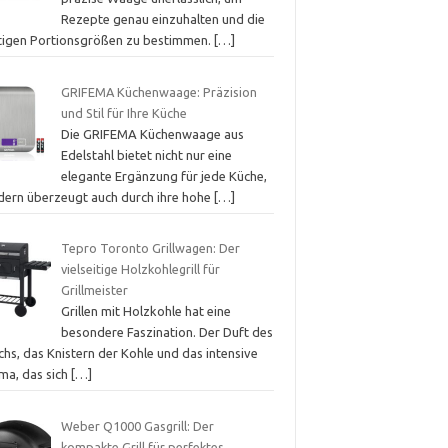
Rezepte genau einzuhalten und die
htigen Portionsgrößen zu bestimmen.
[…]
GRIFEMA Küchenwaage: Präzision
und Stil für Ihre Küche
Die GRIFEMA Küchenwaage aus
Edelstahl bietet nicht nur eine
elegante Ergänzung für jede Küche,
dern überzeugt auch durch ihre hohe
[…]
Tepro Toronto Grillwagen: Der
vielseitige Holzkohlegrill für
Grillmeister
Grillen mit Holzkohle hat eine
besondere Faszination. Der Duft des
hs, das Knistern der Kohle und das intensive
ma, das sich
[…]
Weber Q1000 Gasgrill: Der
kompakte Grill für perfektes