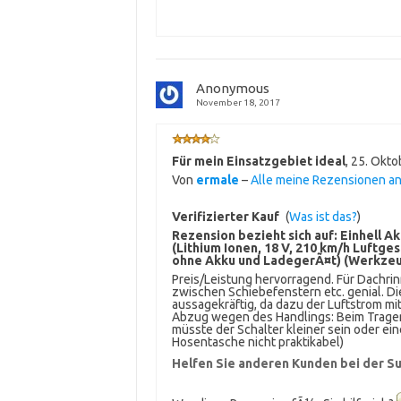
Anonymous
November 18, 2017
Für mein Einsatzgebiet ideal
,
25. Okto
Von
ermale
–
Alle meine Rezensionen a
Verifizierter Kauf
(
Was ist das?
)
Rezension bezieht sich auf:
Einhell A
(Lithium Ionen, 18 V, 210 km/h Luftge
ohne Akku und LadegerÃ¤t) (Werkze
Preis/Leistung hervorragend. Für Dachrin
zwischen Schiebefenstern etc. genial. Di
aussagekräftig, da dazu der Luftstrom mi
Abzug wegen des Handlings: Beim Tragen, 
müsste der Schalter kleiner sein oder ei
Hosentasche nicht praktikabel)
Helfen Sie anderen Kunden bei der Su