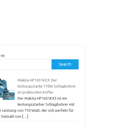
rch
Search
Makita HP1631KX3: Der
leistungsstarke 710W Schlagbohrer
im praktischen Koffer
Der Makita HP1631KX3 ist ein
leistungsstarker Schlagbohrer mit
r Leistung von 710 Watt, der sich perfekt für
e Vielzahl von
[…]