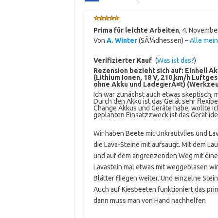
Prima für leichte Arbeiten
,
4. Novembe
Von
A. Winter
(SÃ¼dhessen) –
Alle mei
Verifizierter Kauf
(
Was ist das?
)
Rezension bezieht sich auf:
Einhell A
(Lithium Ionen, 18 V, 210 km/h Luftge
ohne Akku und LadegerÃ¤t) (Werkze
Ich war zunächst auch etwas skeptisch, 
Durch den Akku ist das Gerät sehr flexibe
Change Akkus und Geräte habe, wollte i
geplanten Einsatzzweck ist das Gerät ide
Wir haben Beete mit Unkrautvlies und Lav
die Lava-Steine mit aufsaugt. Mit dem La
und auf dem angrenzenden Weg mit eine
Lavastein mal etwas mit weggeblasen wird
Blätter fliegen weiter. Und einzelne Ste
Auch auf Kiesbeeten funktioniert das prim
dann muss man von Hand nachhelfen