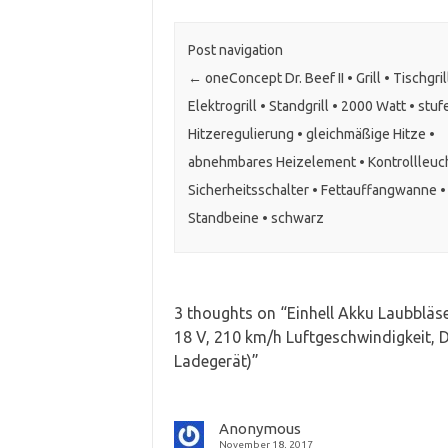
Post navigation
←
oneConcept Dr. Beef II • Grill • Tischgril
Elektrogrill • Standgrill • 2000 Watt • stu
Hitzeregulierung • gleichmäßige Hitze •
abnehmbares Heizelement • Kontrollleuc
Sicherheitsschalter • Fettauffangwanne • 
Standbeine • schwarz
3 thoughts on “
Einhell Akku Laubbläs
18 V, 210 km/h Luftgeschwindigkeit, 
Ladegerät)
”
Anonymous
November 18, 2017