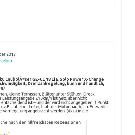
ber 2017
nsehen
kku LaubblÃ¤ser GE-CL 18 Li E Solo Power X-Change
schwindigkeit, Drehzahlregelung, klein und handlich,
ug)
nen, kleine Terrassen, Blätter unter Stühlen, Dreck
e Leistungsangabe 210km/h ist nett, aber nicht
t entscheidend ist – und der wird nicht angegeben. 1 Punkt
z.B. auf einer Leiter, läuft der Motor häufig an. Entweder
ne Verriegelung angebracht werden. (Akku in die
che nach den hilfreichsten Rezensionen