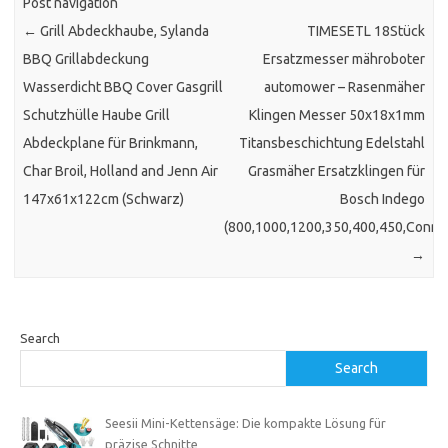
Post navigation
←
Grill Abdeckhaube, Sylanda
TIMESETL 18Stück
BBQ Grillabdeckung
Ersatzmesser mähroboter
Wasserdicht BBQ Cover Gasgrill
automower – Rasenmäher
Schutzhülle Haube Grill
Klingen Messer 50x18x1mm
Abdeckplane für Brinkmann,
Titansbeschichtung Edelstahl
Char Broil, Holland and Jenn Air
Grasmäher Ersatzklingen für
147x61x122cm (Schwarz)
Bosch Indego
(800,1000,1200,350,400,450,Conne
→
Search
Search
Seesii Mini-Kettensäge: Die kompakte Lösung für
präzise Schnitte