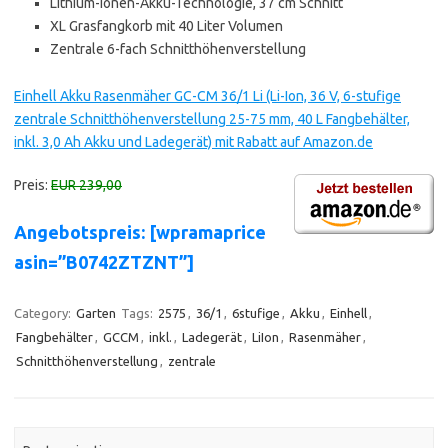
Lithium-Ionen-Akku-Technologie, 37 cm Schnitt
XL Grasfangkorb mit 40 Liter Volumen
Zentrale 6-fach Schnitthöhenverstellung
Einhell Akku Rasenmäher GC-CM 36/1 Li (Li-Ion, 36 V, 6-stufige
zentrale Schnitthöhenverstellung 25-75 mm, 40 L Fangbehälter,
inkl. 3,0 Ah Akku und Ladegerät) mit Rabatt auf Amazon.de
Preis:
EUR 239,00
Angebotspreis: [wpramaprice
asin=”B0742ZTZNT”]
Category:
Garten
Tags:
2575
,
36/1
,
6stufige
,
Akku
,
Einhell
,
Fangbehälter
,
GCCM
,
inkl.
,
Ladegerät
,
LiIon
,
Rasenmäher
,
Schnitthöhenverstellung
,
zentrale