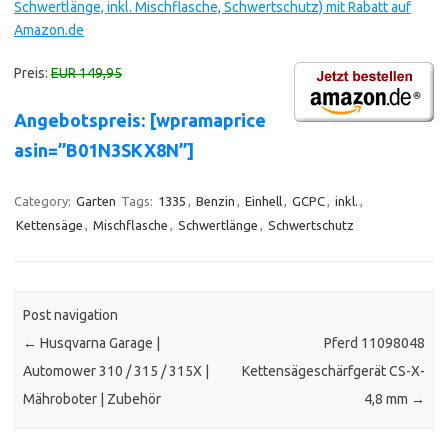
Schwertlänge, inkl. Mischflasche, Schwertschutz) mit Rabatt auf
Amazon.de
Preis:
EUR 149,95
Angebotspreis: [wpramaprice
asin=”B01N3SKX8N”]
Category:
Garten
Tags:
1335
,
Benzin
,
Einhell
,
GCPC
,
inkl.
,
Kettensäge
,
Mischflasche
,
Schwertlänge
,
Schwertschutz
Post navigation
←
Husqvarna Garage |
Pferd 11098048
Automower 310 / 315 / 315X |
Kettensägeschärfgerät CS-X-
Mähroboter | Zubehör
4,8 mm
→