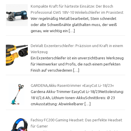
Kompakte Kraft für härteste Einsätze: Der Bosch
Professional GWS 18V-10 Winkelschleifer im Praxistest
Wer regelmäßig Metall bearbeitet, Stein schneidet
oder alte Schweißnähte glatthalten muss, der weiß
genau, wie wichtig ein
[…]
DeWalt Exzenterschleifer: Präzision und Kraft in einem
Werkzeug
Ein Exzenterschleifer ist ein unverzichtbares Werkzeug
für Heimwerker und Profis, die nach einem perfekten
Finish auf verschiedenen
[…]
GARDENA,Akku Rasentrimmer »EasyCut Li-18/23«
Gardena Akku-Trimmer EasyCut Li-18/23Nettoleistung:
18 V/2,6 Ah, Lithium-Ionen-AkkuSchnittkreis: Ø 23
cmAusstattung: Abwinkelbarer
[…]
Fachixy FC200 Gaming Headset: Das perfekte Headset
für Gamer