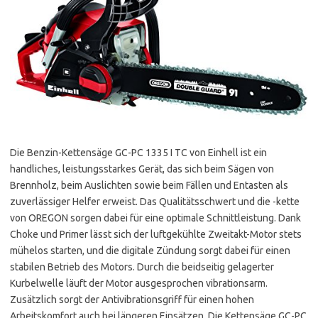
Die Benzin-Kettensäge GC-PC 1335 I TC von Einhell ist ein
handliches, leistungsstarkes Gerät, das sich beim Sägen von
Brennholz, beim Auslichten sowie beim Fällen und Entasten als
zuverlässiger Helfer erweist. Das Qualitätsschwert und die -kette
von OREGON sorgen dabei für eine optimale Schnittleistung. Dank
Choke und Primer lässt sich der luftgekühlte Zweitakt-Motor stets
mühelos starten, und die digitale Zündung sorgt dabei für einen
stabilen Betrieb des Motors. Durch die beidseitig gelagerter
Kurbelwelle läuft der Motor ausgesprochen vibrationsarm.
Zusätzlich sorgt der Antivibrationsgriff für einen hohen
Arbeitskomfort auch bei längeren Einsätzen. Die Kettensäge GC-PC