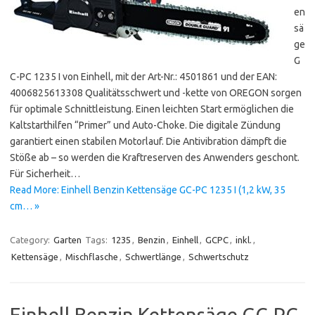
en
sä
ge
G
C-PC 1235 I von Einhell, mit der Art-Nr.: 4501861 und der EAN:
4006825613308 Qualitätsschwert und -kette von OREGON sorgen
für optimale Schnittleistung. Einen leichten Start ermöglichen die
Kaltstarthilfen “Primer” und Auto-Choke. Die digitale Zündung
garantiert einen stabilen Motorlauf. Die Antivibration dämpft die
Stöße ab – so werden die Kraftreserven des Anwenders geschont.
Für Sicherheit…
Read More: Einhell Benzin Kettensäge GC-PC 1235 I (1,2 kW, 35
cm… »
Category:
Garten
Tags:
1235
,
Benzin
,
Einhell
,
GCPC
,
inkl.
,
Kettensäge
,
Mischflasche
,
Schwertlänge
,
Schwertschutz
Einhell Benzin Kettensäge GC-PC