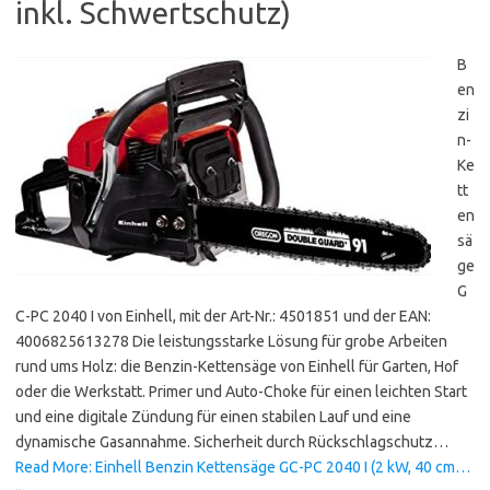
inkl. Schwertschutz)
B
en
zi
n-
Ke
tt
en
sä
ge
G
C-PC 2040 I von Einhell, mit der Art-Nr.: 4501851 und der EAN:
4006825613278 Die leistungsstarke Lösung für grobe Arbeiten
rund ums Holz: die Benzin-Kettensäge von Einhell für Garten, Hof
oder die Werkstatt. Primer und Auto-Choke für einen leichten Start
und eine digitale Zündung für einen stabilen Lauf und eine
dynamische Gasannahme. Sicherheit durch Rückschlagschutz…
Read More: Einhell Benzin Kettensäge GC-PC 2040 I (2 kW, 40 cm…