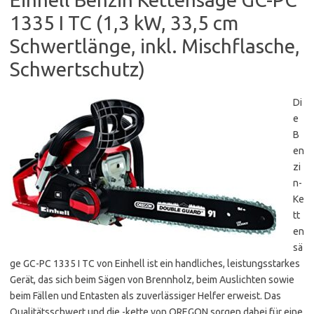
1335 I TC (1,3 kW, 33,5 cm
Schwertlänge, inkl. Mischflasche,
Schwertschutz)
Di
e
B
en
zi
n-
Ke
tt
en
sä
ge GC-PC 1335 I TC von Einhell ist ein handliches, leistungsstarkes
Gerät, das sich beim Sägen von Brennholz, beim Auslichten sowie
beim Fällen und Entasten als zuverlässiger Helfer erweist. Das
Qualitätsschwert und die -kette von OREGON sorgen dabei für eine