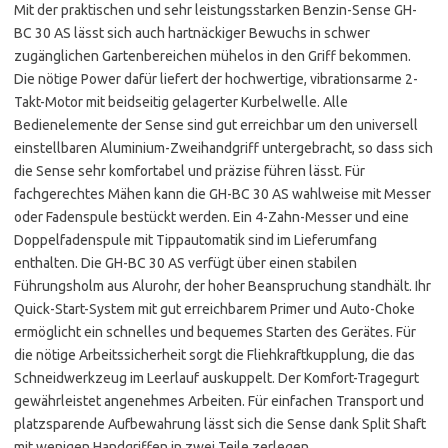
Mit der praktischen und sehr leistungsstarken Benzin-Sense GH-
BC 30 AS lässt sich auch hartnäckiger Bewuchs in schwer
zugänglichen Gartenbereichen mühelos in den Griff bekommen.
Die nötige Power dafür liefert der hochwertige, vibrationsarme 2-
Takt-Motor mit beidseitig gelagerter Kurbelwelle. Alle
Bedienelemente der Sense sind gut erreichbar um den universell
einstellbaren Aluminium-Zweihandgriff untergebracht, so dass sich
die Sense sehr komfortabel und präzise führen lässt. Für
fachgerechtes Mähen kann die GH-BC 30 AS wahlweise mit Messer
oder Fadenspule bestückt werden. Ein 4-Zahn-Messer und eine
Doppelfadenspule mit Tippautomatik sind im Lieferumfang
enthalten. Die GH-BC 30 AS verfügt über einen stabilen
Führungsholm aus Alurohr, der hoher Beanspruchung standhält. Ihr
Quick-Start-System mit gut erreichbarem Primer und Auto-Choke
ermöglicht ein schnelles und bequemes Starten des Gerätes. Für
die nötige Arbeitssicherheit sorgt die Fliehkraftkupplung, die das
Schneidwerkzeug im Leerlauf auskuppelt. Der Komfort-Tragegurt
gewährleistet angenehmes Arbeiten. Für einfachen Transport und
platzsparende Aufbewahrung lässt sich die Sense dank Split Shaft
mit wenigen Handgriffen in zwei Teile zerlegen.