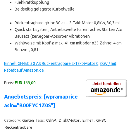
Fliehkraftkupplung
Beidseitig gelagerte Kurbelwelle
Rückentragbare gh-bc 30 as – 2-Takt-Motor 0,8kW, 30,3 ml
Quick start system, Antriebswelle für einfaches Starten Alu
Bausatz (zerlegbar-Absorber Vibrationen
Wahlweise mit Kopf-ø max. 41 cm mit oder ø23 Zähne: 4 cm,
Benzin-, 0,8 l
Einhell GH-BC 30 AS Rückentragbare 2-Takt-Motor 0,8kW / mit
Rabatt auf Amazon.de
Preis:
EUR 169,00
Angebotspreis: [wpramaprice
asin=”B00FYC1Z0S”]
Category:
Garten
Tags:
08kW
,
2TaktMotor
,
Einhell
,
GHBC
,
Rückentragbare