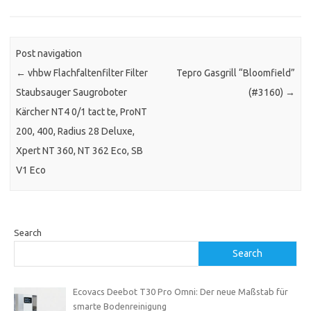
Post navigation
←
vhbw Flachfaltenfilter Filter
Tepro Gasgrill “Bloomfield”
Staubsauger Saugroboter
(#3160)
→
Kärcher NT4 0/1 tact te, ProNT
200, 400, Radius 28 Deluxe,
Xpert NT 360, NT 362 Eco, SB
V1 Eco
Search
Search
Ecovacs Deebot T30 Pro Omni: Der neue Maßstab für
smarte Bodenreinigung