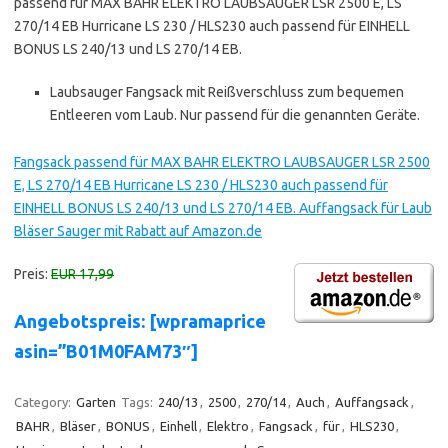
passend für MAX BAHR ELEKTRO LAUBSAUGER LSR 2500 E, LS
270/14 EB Hurricane LS 230 / HLS230 auch passend für EINHELL
BONUS LS 240/13 und LS 270/14 EB.
Laubsauger Fangsack mit Reißverschluss zum bequemen
Entleeren vom Laub. Nur passend für die genannten Geräte.
Fangsack passend für MAX BAHR ELEKTRO LAUBSAUGER LSR 2500
E, LS 270/14 EB Hurricane LS 230 / HLS230 auch passend für
EINHELL BONUS LS 240/13 und LS 270/14 EB. Auffangsack für Laub
Bläser Sauger mit Rabatt auf Amazon.de
Preis:
EUR 17,99
Angebotspreis: [wpramaprice
asin=”B01M0FAM73″]
Category:
Garten
Tags:
240/13
,
2500
,
270/14
,
Auch
,
Auffangsack
,
BAHR
,
Bläser
,
BONUS
,
Einhell
,
Elektro
,
Fangsack
,
für
,
HLS230
,