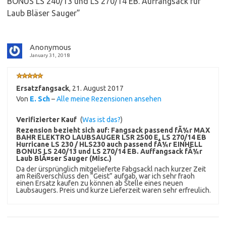
BONUS LS 240/13 und LS 270/14 EB. Auffangsack für
Laub Bläser Sauger
”
Anonymous
January 31, 2018
Ersatzfangsack
,
21. August 2017
Von
E. Sch
–
Alle meine Rezensionen ansehen
Verifizierter Kauf
(
Was ist das?
)
Rezension bezieht sich auf:
Fangsack passend fÃ¼r MAX
BAHR ELEKTRO LAUBSAUGER LSR 2500 E, LS 270/14 EB
Hurricane LS 230 / HLS230 auch passend fÃ¼r EINHELL
BONUS LS 240/13 und LS 270/14 EB. Auffangsack fÃ¼r
Laub BlÃ¤ser Sauger (Misc.)
Da der ürsprünglich mitgelieferte Fabgsackl nach kurzer Zeit
am Reißverschluss den “Geist” aufgab, war ich sehr fraoh
einen Ersatz kaufen zu können ab Stelle eines neuen
Laubsaugers. Preis und kurze Lieferzeit waren sehr erfreulich.