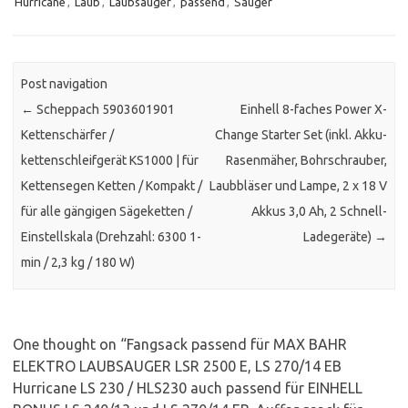
Hurricane
,
Laub
,
Laubsauger
,
passend
,
Sauger
Post navigation
←
Scheppach 5903601901
Einhell 8-faches Power X-
Kettenschärfer /
Change Starter Set (inkl. Akku-
kettenschleifgerät KS1000 | für
Rasenmäher, Bohrschrauber,
Kettensegen Ketten / Kompakt /
Laubbläser und Lampe, 2 x 18 V
für alle gängigen Sägeketten /
Akkus 3,0 Ah, 2 Schnell-
Einstellskala (Drehzahl: 6300 1-
Ladegeräte)
→
min / 2,3 kg / 180 W)
One thought on “
Fangsack passend für MAX BAHR
ELEKTRO LAUBSAUGER LSR 2500 E, LS 270/14 EB
Hurricane LS 230 / HLS230 auch passend für EINHELL