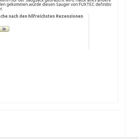
wenn nur der Saugsack gebraucht wird. Hatte alles andere
anden gekommen.würde diesen Sauger von FUXTEC definitiv
r.
che nach den hilfreichsten Rezensionen