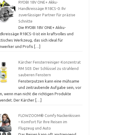
RYOBI 18V ONE+ Akku-
Handkreissäge R18CS-0: Ihr
zuverlässiger Partner für präzise
Schnitte
Die RYOBI 18V ONE+ Akku-
dkreissäge R18CS-0 ist ein kraftvolles und
tisches Werkzeug, das sich ideal für
mwerker und Profis
[…]
Kärcher Fensterreiniger-Konzentrat
RM 503: Der Schlüssel zu strahlend
sauberen Fenstern
Fensterputzen kann eine mühsame
und zeitraubende Aufgabe sein, vor
m, wenn man nicht die richtigen Produkte
wendet. Der Kärcher
[…]
FLOWZOOM® Comfy Nackenkissen
– Komfort für Ihre Reisen im
Flugzeug und Auto
Das Reisen kann oft anstrengend