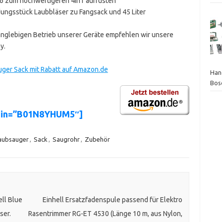
6 zum hochwertigeren 4in1 aufrüsten
ndungsstück Laubbläser zu Fangsack und 45 Liter
anglebigen Betrieb unserer Geräte empfehlen wir unsere
y.
ger Sack mit Rabatt auf Amazon.de
Hand
Bos
asin=”B01N8YHUM5″]
aubsauger
,
Sack
,
Saugrohr
,
Zubehör
ll Blue
Einhell Ersatzfadenspule passend für Elektro
ser.
Rasentrimmer RG-ET 4530 (Länge 10 m, aus Nylon,