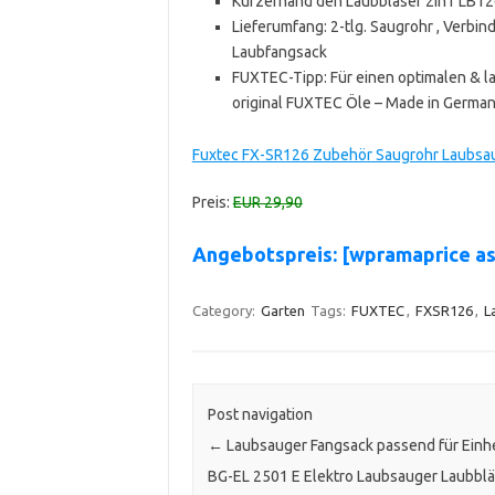
Kurzerhand den Laubbläser 2in1 LB12
Lieferumfang: 2-tlg. Saugrohr , Verbi
Laubfangsack
FUXTEC-Tipp: Für einen optimalen & l
original FUXTEC Öle – Made in German
Fuxtec FX-SR126 Zubehör Saugrohr Laubsau
Preis:
EUR 29,90
Angebotspreis: [wpramaprice 
Category:
Garten
Tags:
FUXTEC
,
FXSR126
,
L
Post navigation
←
Laubsauger Fangsack passend für Einhe
BG-EL 2501 E Elektro Laubsauger Laubblä