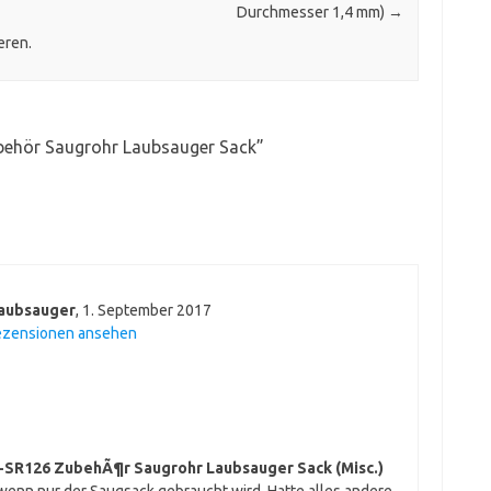
Durchmesser 1,4 mm)
→
eren.
behör Saugrohr Laubsauger Sack
”
Laubsauger
,
1. September 2017
ezensionen ansehen
-SR126 ZubehÃ¶r Saugrohr Laubsauger Sack (Misc.)