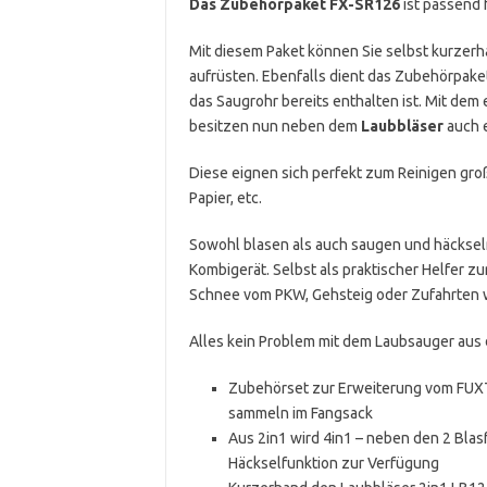
Das Zubehörpaket FX-SR126
ist passend 
Mit diesem Paket können Sie selbst kurzer
aufrüsten. Ebenfalls dient das Zubehörpaket
das Saugrohr bereits enthalten ist. Mit de
besitzen nun neben dem
Laubbläser
auch 
Diese eignen sich perfekt zum Reinigen gro
Papier, etc.
Sowohl blasen als auch saugen und häckseln 
Kombigerät. Selbst als praktischer Helfer z
Schnee vom PKW, Gehsteig oder Zufahrten 
Alles kein Problem mit dem Laubsauger au
Zubehörset zur Erweiterung vom FUX
sammeln im Fangsack
Aus 2in1 wird 4in1 – neben den 2 Blas
Häckselfunktion zur Verfügung