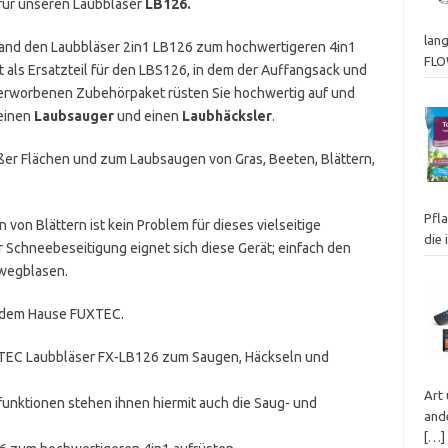
für unseren Laubbläser
LB126.
lan
hand den Laubbläser 2in1 LB126 zum hochwertigeren 4in1
FL
 als Ersatzteil für den LBS126, in dem der Auffangsack und
m erworbenen Zubehörpaket rüsten Sie hochwertig auf und
einen
Laubsauger
und einen
Laubhäcksler
.
ßer Flächen und zum Laubsaugen von Gras, Beeten, Blättern,
Pfl
von Blättern ist kein Problem für dieses vielseitige
die
ur Schneebeseitigung eignet sich diese Gerät; einfach den
wegblasen.
s dem Hause FUXTEC.
TEC Laubbläser FX-LB126 zum Saugen, Häckseln und
Art
funktionen stehen ihnen hiermit auch die Saug- und
ande
[…]