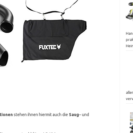
Han
prak
Hei
alle
ver
tionen
stehen ihnen hiermit auch die
Saug
– und