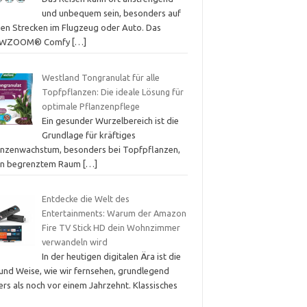
und unbequem sein, besonders auf
gen Strecken im Flugzeug oder Auto. Das
OWZOOM® Comfy
[…]
Westland Tongranulat für alle
Topfpflanzen: Die ideale Lösung für
optimale Pflanzenpflege
Ein gesunder Wurzelbereich ist die
Grundlage für kräftiges
anzenwachstum, besonders bei Topfpflanzen,
 in begrenztem Raum
[…]
Entdecke die Welt des
Entertainments: Warum der Amazon
Fire TV Stick HD dein Wohnzimmer
verwandeln wird
In der heutigen digitalen Ära ist die
 und Weise, wie wir fernsehen, grundlegend
rs als noch vor einem Jahrzehnt. Klassisches