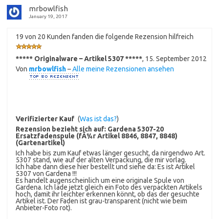
mrbowlfish
January 19, 2017
19 von 20 Kunden fanden die folgende Rezension hilfreich
***** Originalware – Artikel 5307 *****
,
15. September 2012
Von
mrbowlfish
–
Alle meine Rezensionen ansehen
Verifizierter Kauf
(
Was ist das?
)
Rezension bezieht sich auf:
Gardena 5307-20
Ersatzfadenspule (fÃ¼r Artikel 8846, 8847, 8848)
(Gartenartikel)
Ich habe bis zum Kauf etwas länger gesucht, da nirgendwo Art.
5307 stand, wie auf der alten Verpackung, die mir vorlag.
Ich habe dann diese hier bestellt und siehe da: Es ist Artikel
5307 von Gardena !!!
Es handelt augenscheinlich um eine originale Spule von
Gardena. Ich lade jetzt gleich ein Foto des verpackten Artikels
hoch, damit ihr leichter erkennen könnt, ob das der gesuchte
Artikel ist. Der Faden ist grau-transparent (nicht wie beim
Anbieter-Foto rot).