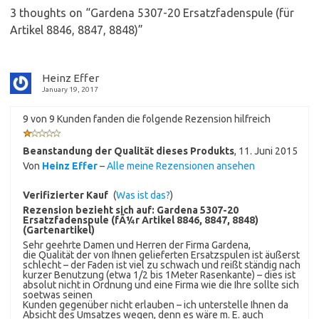
3 thoughts on “
Gardena 5307-20 Ersatzfadenspule (für
Artikel 8846, 8847, 8848)
”
Heinz Effer
January 19, 2017
9 von 9 Kunden fanden die folgende Rezension hilfreich
Beanstandung der Qualität dieses Produkts
,
11. Juni 2015
Von
Heinz Effer
–
Alle meine Rezensionen ansehen
Verifizierter Kauf
(
Was ist das?
)
Rezension bezieht sich auf:
Gardena 5307-20
Ersatzfadenspule (fÃ¼r Artikel 8846, 8847, 8848)
(Gartenartikel)
Sehr geehrte Damen und Herren der Firma Gardena,
die Qualität der von Ihnen gelieferten Ersatzspulen ist äußerst
schlecht – der Faden ist viel zu schwach und reißt ständig nach
kurzer Benutzung (etwa 1/2 bis 1Meter Rasenkante) – dies ist
absolut nicht in Ordnung und eine Firma wie die Ihre sollte sich
soetwas seinen
Kunden gegenüber nicht erlauben – ich unterstelle Ihnen da
Absicht des Umsatzes wegen, denn es wäre m. E. auch