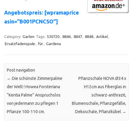
Angebotspreis: [wpramaprice
asin=”B001PCNCSO”]
Category:
Garten
Tags:
530720
,
8846
,
8847
,
8848
,
Artikel
,
Ersatzfadenspule
,
für
,
Gardena
Post navigation
←
Die schönste Zimmerpalme
Pflanzschale NOVA Ø34 x
der Welt ! Howea Forsteriana
H12cm aus Fiberglas in
“Kentia Palme” Anspruchslos
schwarz-anthrazit,
von jedermann zu pflegen 1
Blumenschale, Pflanzgefäße,
Pflanze 100-110 cm.
Dekoschale, Pflanzkübel
→