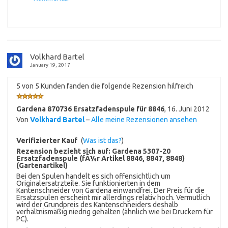
Volkhard Bartel
January 19, 2017
5 von 5 Kunden fanden die folgende Rezension hilfreich
Gardena 870736 Ersatzfadenspule für 8846
,
16. Juni 2012
Von
Volkhard Bartel
–
Alle meine Rezensionen ansehen
Verifizierter Kauf
(
Was ist das?
)
Rezension bezieht sich auf:
Gardena 5307-20
Ersatzfadenspule (fÃ¼r Artikel 8846, 8847, 8848)
(Gartenartikel)
Bei den Spulen handelt es sich offensichtlich um
Originalersatrzteile. Sie funktionierten in dem
Kantenschneider von Gardena einwandfrei. Der Preis für die
Ersatzspulen erscheint mir allerdings relativ hoch. Vermutlich
wird der Grundpreis des Kantenschneiders deshalb
verhältnismäßig niedrig gehalten (ähnlich wie bei Druckern für
PC).