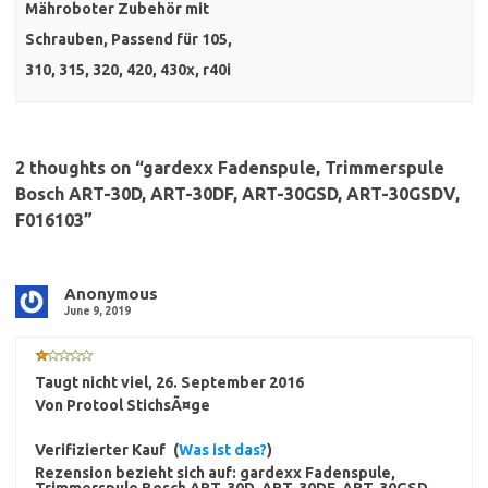
Mähroboter Zubehör mit
Schrauben, Passend für 105,
310, 315, 320, 420, 430x, r40i
2 thoughts on “
gardexx Fadenspule, Trimmerspule
Bosch ART-30D, ART-30DF, ART-30GSD, ART-30GSDV,
F016103
”
Anonymous
June 9, 2019
Taugt nicht viel
,
26. September 2016
Von
Protool StichsÃ¤ge
Verifizierter Kauf
(
Was ist das?
)
Rezension bezieht sich auf:
gardexx Fadenspule,