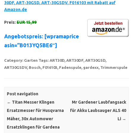
30DF, ART-30GSD, ART-30GSDV, F016103 mit Rabatt auf
Amazon.de
Preis:
EUR 15,99
Angebotspreis: [wpramaprice
asin=”B013YQ5BE6″]
Category:
Garten
Tags:
ART30D
,
ART30DF
,
ART30GSD
,
ART30GSDV
,
Bosch
,
F016103
,
Fadenspule
,
gardexx
,
Trimmerspule
Post navigation
←
Titan Messer Klingen
Mr Gardener Laubfangsack
Ersatzmesser für Husqvarna
für Akku Laubsauger ALS 40
Mäher, 30x Automower
Li
→
Ersatzklingen für Gardena