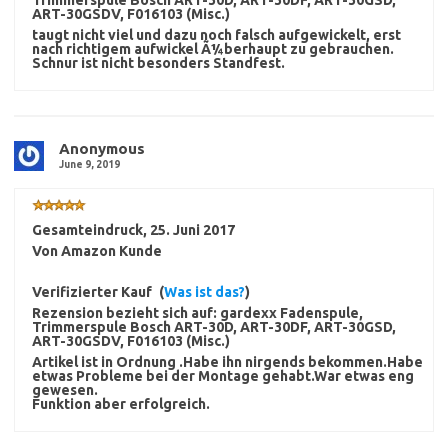
Trimmerspule Bosch ART-30D, ART-30DF, ART-30GSD,
ART-30GSDV, F016103 (Misc.)
taugt nicht viel und dazu noch falsch aufgewickelt, erst
nach richtigem aufwickel Ã¼berhaupt zu gebrauchen.
Schnur ist nicht besonders Standfest.
Anonymous
June 9, 2019
Gesamteindruck
,
25. Juni 2017
Von
Amazon Kunde
Verifizierter Kauf
(
Was ist das?
)
Rezension bezieht sich auf:
gardexx Fadenspule,
Trimmerspule Bosch ART-30D, ART-30DF, ART-30GSD,
ART-30GSDV, F016103 (Misc.)
Artikel ist in Ordnung .Habe ihn nirgends bekommen.Habe
etwas Probleme bei der Montage gehabt.War etwas eng
gewesen.
Funktion aber erfolgreich.