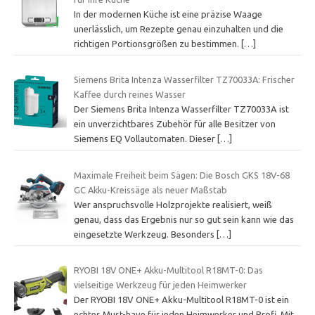
In der modernen Küche ist eine präzise Waage
unerlässlich, um Rezepte genau einzuhalten und die
richtigen Portionsgrößen zu bestimmen.
[…]
Siemens Brita Intenza Wasserfilter TZ70033A: Frischer
Kaffee durch reines Wasser
Der Siemens Brita Intenza Wasserfilter TZ70033A ist
ein unverzichtbares Zubehör für alle Besitzer von
Siemens EQ Vollautomaten. Dieser
[…]
Maximale Freiheit beim Sägen: Die Bosch GKS 18V-68
GC Akku-Kreissäge als neuer Maßstab
Wer anspruchsvolle Holzprojekte realisiert, weiß
genau, dass das Ergebnis nur so gut sein kann wie das
eingesetzte Werkzeug. Besonders
[…]
RYOBI 18V ONE+ Akku-Multitool R18MT-0: Das
vielseitige Werkzeug für jeden Heimwerker
Der RYOBI 18V ONE+ Akku-Multitool R18MT-0 ist ein
echtes Must-have für jeden Heimwerker und Profi. Mit