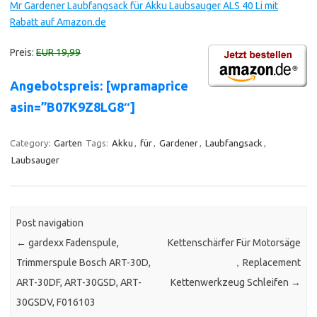
Mr Gardener Laubfangsack für Akku Laubsauger ALS 40 Li mit
Rabatt auf Amazon.de
Preis:
EUR 19,99
Angebotspreis: [wpramaprice
asin=”B07K9Z8LG8″]
Category:
Garten
Tags:
Akku
,
für
,
Gardener
,
Laubfangsack
,
Laubsauger
Post navigation
←
gardexx Fadenspule,
Kettenschärfer Für Motorsäge
Trimmerspule Bosch ART-30D,
，Replacement
ART-30DF, ART-30GSD, ART-
Kettenwerkzeug Schleifen
→
30GSDV, F016103