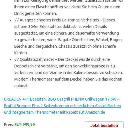
kann zur Reinigung demontiert werden. Zusätzlich stellen wir
Ihnen einen Flaschenöffner vor, damit Sie beim Grillen einen
Drink genießen können.
√√ Ausgezeichnetes Preis-Leistungs-Verhältnis – Dieses
schöne 304er Edelstahlprodukt ist mit vielen Details
ausgestattet, um eine sichere und dauerhafte Verwendung
zu gewährleisten, wie z. B. gute Oberflächen, Winkel, Bögen,
Bleche und dergleichen. Chassis zusätzlich ohne scharfe
Kanten.
√√ Qualitätszahnräder – Der Deckel wurde durch eine
Doppelschicht verstärkt, um den Konvektionsprozess zu
verbessern und die Wärme in der Kabine besser zu schützen.
Mit dem Thermometer auf dem Deckel haben Sie das Kochen
optimal.
GREADEN 4+1 Edelstahl BBQ Gasgrill PHÉNIX Grillwagen 17,5W –
Profi 4 Brenner Plus 1 Seitenbrenner mit seitlichen Abstellflächen
und integriertem Thermometer mit Rabatt auf Amazon.de
Preis:
EUR 999,99