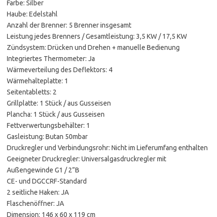
Farbe: Silber
Haube: Edelstahl
Anzahl der Brenner: 5 Brenner insgesamt
Leistung jedes Brenners / Gesamtleistung: 3,5 KW / 17,5 KW
Zündsystem: Drücken und Drehen + manuelle Bedienung
Integriertes Thermometer: Ja
Wärmeverteilung des Deflektors: 4
Wärmehalteplatte: 1
Seitentabletts: 2
Grillplatte: 1 Stück / aus Gusseisen
Plancha: 1 Stück / aus Gusseisen
Fettverwertungsbehälter: 1
Gasleistung: Butan 50mbar
Druckregler und Verbindungsrohr: Nicht im Lieferumfang enthalten
Geeigneter Druckregler: Universalgasdruckregler mit
Außengewinde G1 / 2”B
CE- und DGCCRF-Standard
2 seitliche Haken: JA
Flaschenöffner: JA
Dimension: 146 x 60 x 119 cm