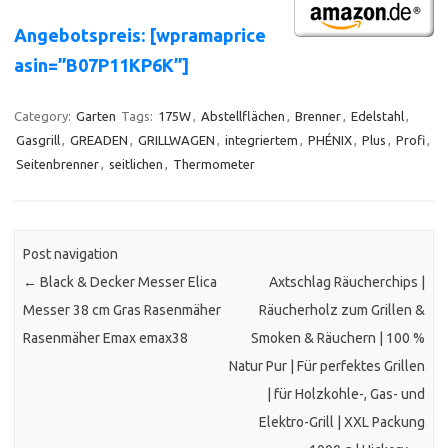
Angebotspreis: [wpramaprice
asin=”B07P11KP6K”]
Category:
Garten
Tags:
175W
,
Abstellflächen
,
Brenner
,
Edelstahl
,
Gasgrill
,
GREADEN
,
GRILLWAGEN
,
integriertem
,
PHÉNIX
,
Plus
,
Profi
,
Seitenbrenner
,
seitlichen
,
Thermometer
Post navigation
←
Black & Decker Messer Elica
Axtschlag Räucherchips |
Messer 38 cm Gras Rasenmäher
Räucherholz zum Grillen &
Rasenmäher Emax emax38
Smoken & Räuchern | 100 %
Natur Pur | Für perfektes Grillen
| für Holzkohle-, Gas- und
Elektro-Grill | XXL Packung