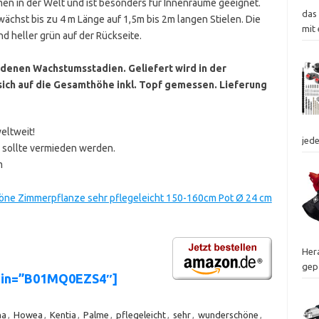
men in der Welt und ist besonders für Innenräume geeignet.
das
ächst bis zu 4 m Länge auf 1,5m bis 2m langen Stielen. Die
mit
d heller grün auf der Rückseite.
iedenen Wachstumsstadien. Geliefert wird in der
ch auf die Gesamthöhe inkl. Topf gemessen. Lieferung
eltweit!
jed
e sollte vermieden werden.
m
öne Zimmerpflanze sehr pflegeleicht 150-160cm Pot Ø 24 cm
Hera
gep
asin=”B01MQ0EZS4″]
na
,
Howea
,
Kentia
,
Palme
,
pflegeleicht
,
sehr
,
wunderschöne
,