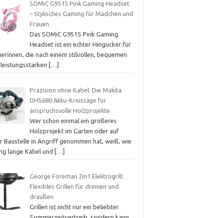
SOMiC G951S Pink Gaming Headset
– Stylisches Gaming für Mädchen und
Frauen
Das SOMiC G951S Pink Gaming
Headset ist ein echter Hingucker für
erinnen, die nach einem stilvollen, bequemen
 leistungsstarken
[…]
Präzision ohne Kabel: Die Makita
DHS680 Akku-Kreissäge für
anspruchsvolle Holzprojekte
Wer schon einmal ein größeres
Holzprojekt im Garten oder auf
r Baustelle in Angriff genommen hat, weiß, wie
vig lange Kabel und
[…]
George Foreman 2in1 Elektrogrill:
Flexibles Grillen für drinnen und
draußen
Grillen ist nicht nur ein beliebter
Sommerzeitvertreib, sondern kann