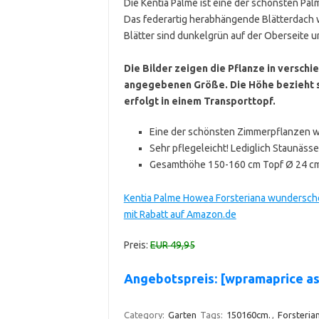
Die Kentia Palme ist eine der schönsten Pal
Das federartig herabhängende Blätterdach w
Blätter sind dunkelgrün auf der Oberseite un
Die Bilder zeigen die Pflanze in versch
angegebenen Größe. Die Höhe bezieht si
erfolgt in einem Transporttopf.
Eine der schönsten Zimmerpflanzen w
Sehr pflegeleicht! Lediglich Staunäss
Gesamthöhe 150-160 cm Topf Ø 24 c
Kentia Palme Howea Forsteriana wundersch
mit Rabatt auf Amazon.de
Preis:
EUR 49,95
Angebotspreis: [wpramaprice 
Category:
Garten
Tags:
150160cm.
,
Forsteria