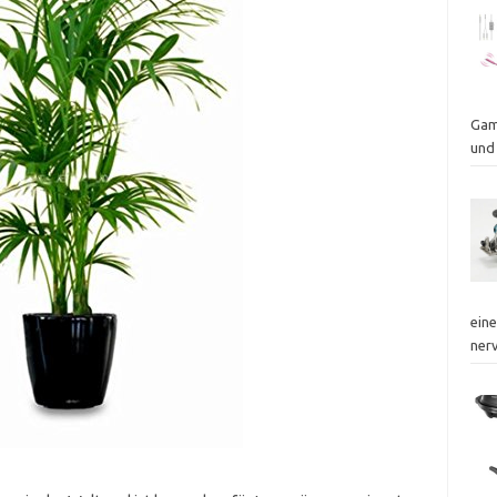
Gam
und
eine
ner