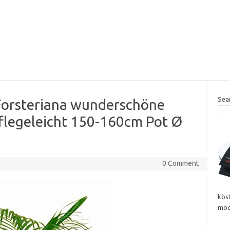
Sea
Forsteriana wunderschöne
flegeleicht 150-160cm Pot Ø
0 Comment
kös
möc