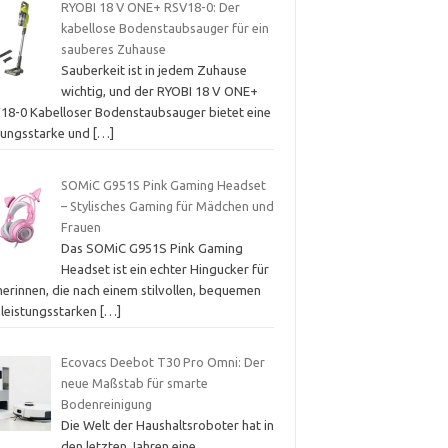
RYOBI 18 V ONE+ RSV18-0: Der
kabellose Bodenstaubsauger für ein
sauberes Zuhause
Sauberkeit ist in jedem Zuhause
wichtig, und der RYOBI 18 V ONE+
18-0 Kabelloser Bodenstaubsauger bietet eine
stungsstarke und
[…]
SOMiC G951S Pink Gaming Headset
– Stylisches Gaming für Mädchen und
Frauen
Das SOMiC G951S Pink Gaming
Headset ist ein echter Hingucker für
erinnen, die nach einem stilvollen, bequemen
 leistungsstarken
[…]
Ecovacs Deebot T30 Pro Omni: Der
neue Maßstab für smarte
Bodenreinigung
Die Welt der Haushaltsroboter hat in
den letzten Jahren eine