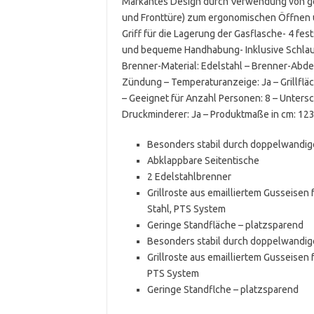
Markantes Design durch Verwendung von ge
und Fronttüre) zum ergonomischen Öffnen 
Griff für die Lagerung der Gasflasche- 4 fes
und bequeme Handhabung- Inklusive Schlauc
Brenner-Material: Edelstahl – Brenner-Abdec
Zündung – Temperaturanzeige: Ja – Grillfläche
– Geeignet für Anzahl Personen: 8 – Unterschr
Druckminderer: Ja – Produktmaße in cm: 123
Besonders stabil durch doppelwandig
Abklappbare Seitentische
2 Edelstahlbrenner
Grillroste aus emailliertem Gusseisen 
Stahl, PTS System
Geringe Standfläche – platzsparend
Besonders stabil durch doppelwandig
Grillroste aus emailliertem Gusseisen 
PTS System
Geringe Standflche – platzsparend