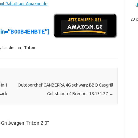
mit Rabatt auf Amazon.de
23 
sin=”B00B4EHBTE”]
,
Landmann
,
Triton
in 1
Outdoorchef CANBERRA 4G schwarz BBQ Gasgrill
sack
Grillstation 4 Brenner 18.131.27
→
rillwagen Triton 2.0
”