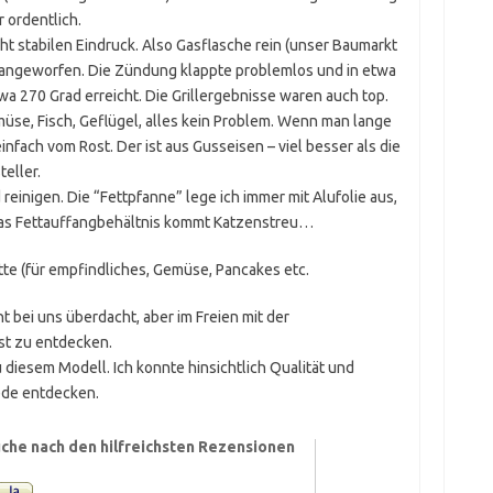
 ordentlich.
ht stabilen Eindruck. Also Gasflasche rein (unser Baumarkt
nd angeworfen. Die Zündung klappte problemlos und in etwa
a 270 Grad erreicht. Die Grillergebnisse waren auch top.
müse, Fisch, Geflügel, alles kein Problem. Wenn man lange
einfach vom Rost. Der ist aus Gusseisen – viel besser als die
eller.
reinigen. Die “Fettpfanne” lege ich immer mit Alufolie aus,
 das Fettauffangbehältnis kommt Katzenstreu…
atte (für empfindliches, Gemüse, Pancakes etc.
ht bei uns überdacht, aber im Freien mit der
st zu entdecken.
diesem Modell. Ich konnte hinsichtlich Qualität und
ede entdecken.
che nach den hilfreichsten Rezensionen