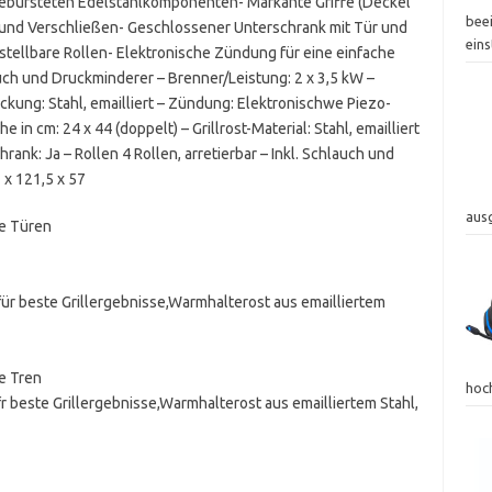
bürsteten Edelstahlkomponenten- Markante Griffe (Deckel
bee
und Verschließen- Geschlossener Unterschrank mit Tür und
eins
tstellbare Rollen- Elektronische Zündung für eine einfache
h und Druckminderer – Brenner/Leistung: 2 x 3,5 kW –
kung: Stahl, emailliert – Zündung: Elektronischwe Piezo-
 in cm: 24 x 44 (doppelt) – Grillrost-Material: Stahl, emailliert
ank: Ja – Rollen 4 Rollen, arretierbar – Inkl. Schlauch und
 x 121,5 x 57
aus
e Türen
für beste Grillergebnisse,Warmhalterost aus emailliertem
e Tren
hoc
fr beste Grillergebnisse,Warmhalterost aus emailliertem Stahl,