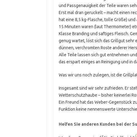
und Passgenauigkeit der Teile waren sehr
Erst mal dran geruckelt – macht einen rec
hat eine 8,5 kg-Flasche, tolle Größe) u
15 Minuten waren (laut Thermometer) etw
Klasse Branding und saftiges Fleisch. Ge
genug wartet, löst sich das Grillgut sehr 
dünnen, verchromten Roste anderer Herst
Alle Teile lassen sich gut entnehmen und 
das erspart einiges an Reinigung und in
Was wir uns noch zulegen, ist die Grillpl
Insgesamt sind wir sehr zufrieden. Er ste
Wetterschutzhaube – bisher keinerlei Ro
Ein Freund hat das Weber-Gegenstück zu 
Funktion keine nennenswerte Unterschi
Helfen Sie anderen Kunden bei der Su