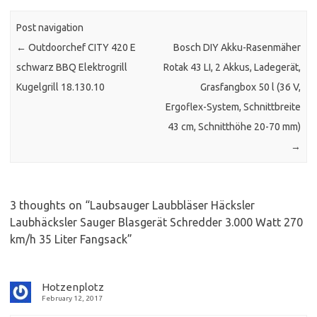
Post navigation
←
Outdoorchef CITY 420 E
Bosch DIY Akku-Rasenmäher
schwarz BBQ Elektrogrill
Rotak 43 LI, 2 Akkus, Ladegerät,
Kugelgrill 18.130.10
Grasfangbox 50 l (36 V,
Ergoflex-System, Schnittbreite
43 cm, Schnitthöhe 20-70 mm)
→
3 thoughts on “
Laubsauger Laubbläser Häcksler
Laubhäcksler Sauger Blasgerät Schredder 3.000 Watt 270
km/h 35 Liter Fangsack
”
Hotzenplotz
February 12, 2017