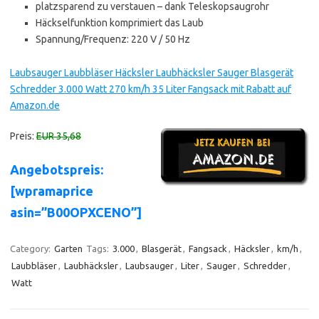
platzsparend zu verstauen – dank Teleskopsaugrohr
Häckselfunktion komprimiert das Laub
Spannung/Frequenz: 220 V / 50 Hz
Laubsauger Laubbläser Häcksler Laubhäcksler Sauger Blasgerät
Schredder 3.000 Watt 270 km/h 35 Liter Fangsack mit Rabatt auf
Amazon.de
Preis:
EUR 35,68
Angebotspreis:
[wpramaprice
asin=”B00OPXCENO”]
Category:
Garten
Tags:
3.000
,
Blasgerät
,
Fangsack
,
Häcksler
,
km/h
,
Laubbläser
,
Laubhäcksler
,
Laubsauger
,
Liter
,
Sauger
,
Schredder
,
Watt