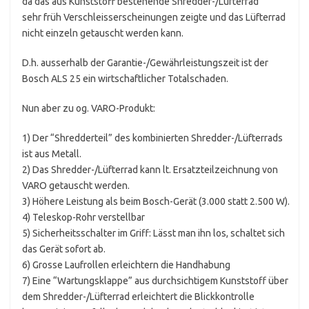
da das aus Kunststoff bestehende Shredder-/Lüfterrad
sehr früh Verschleisserscheinungen zeigte und das Lüfterrad
nicht einzeln getauscht werden kann.
D.h. ausserhalb der Garantie-/Gewährleistungszeit ist der
Bosch ALS 25 ein wirtschaftlicher Totalschaden.
Nun aber zu og. VARO-Produkt:
1) Der “Shredderteil” des kombinierten Shredder-/Lüfterrads
ist aus Metall.
2) Das Shredder-/Lüfterrad kann lt. Ersatzteilzeichnung von
VARO getauscht werden.
3) Höhere Leistung als beim Bosch-Gerät (3.000 statt 2.500 W).
4) Teleskop-Rohr verstellbar
5) Sicherheitsschalter im Griff: Lässt man ihn los, schaltet sich
das Gerät sofort ab.
6) Grosse Laufrollen erleichtern die Handhabung
7) Eine “Wartungsklappe” aus durchsichtigem Kunststoff über
dem Shredder-/Lüfterrad erleichtert die Blickkontrolle