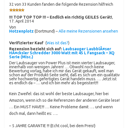
32 von 33 Kunden fanden die folgende Rezension hilfreich
!!! TOP TOP TOP !!! – Endlich ein richtig GEILES Gerät!
,
17. April 2014
Von
Hotzenplotz
(Dortmund) –
Alle meine Rezensionen ansehen
Verifizierter Kauf
(
Was ist das?
)
Rezension bezieht sich auf:
Laubsauger LaubblÃ¤ser
HÃ¤cksler Schredder 3000 Watt mit 45 L Fangsack – XQ
Serie (Misc.)
Der Laubsauger von Power Plus ist mein vierter Laubsauger,
innerhalb von wenigen Jahren! … Obwohl noch keine
Bewertung vorlag, habe ich mir das Gerät gekauft, weil man
schon auf der Produkt-Seite sieht, daß es sich um ein qualitativ
sehr hochwertig gefertigtes Gerät handeln muss. … Jetzt ist
es endlich da – … und ich bin mehr als begeistert!!!
Kein Zweifel: das ist wohl der beste Laubsauger, hier bei
Amazon, wenn ich so die Referenzen der anderen Geräte lese!
… Ein MUST HAVE!!! … Keine Probleme damit …. und wenn
doch mal, dann heißt es: ….
– 5 JAHRE GARANTIE !!! (Echt cool, bei dem Preis!)