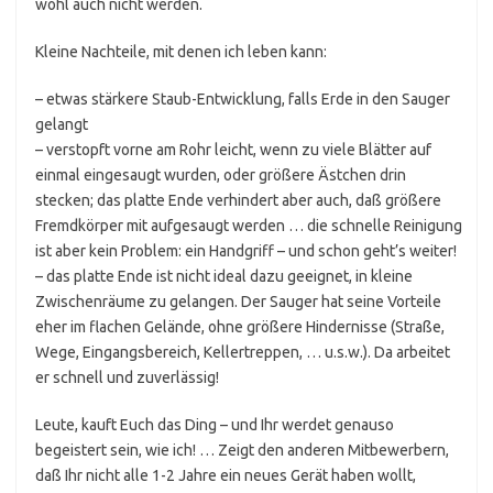
wohl auch nicht werden.
Kleine Nachteile, mit denen ich leben kann:
– etwas stärkere Staub-Entwicklung, falls Erde in den Sauger
gelangt
– verstopft vorne am Rohr leicht, wenn zu viele Blätter auf
einmal eingesaugt wurden, oder größere Ästchen drin
stecken; das platte Ende verhindert aber auch, daß größere
Fremdkörper mit aufgesaugt werden … die schnelle Reinigung
ist aber kein Problem: ein Handgriff – und schon geht’s weiter!
– das platte Ende ist nicht ideal dazu geeignet, in kleine
Zwischenräume zu gelangen. Der Sauger hat seine Vorteile
eher im flachen Gelände, ohne größere Hindernisse (Straße,
Wege, Eingangsbereich, Kellertreppen, … u.s.w.). Da arbeitet
er schnell und zuverlässig!
Leute, kauft Euch das Ding – und Ihr werdet genauso
begeistert sein, wie ich! … Zeigt den anderen Mitbewerbern,
daß Ihr nicht alle 1-2 Jahre ein neues Gerät haben wollt,