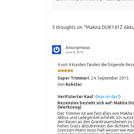
3 thoughts on “
Makita DUR141Z Akku-
Anonymous
June 8, 2019
4 von 4 Kunden fanden die folgende Reze
Super Trimmer!
,
24. September 2015
Von
Robster
Verifizierter Kauf
(
Was ist das?
)
Rezension bezieht sich auf:
Makita DU
(Werkzeug)
Der Trimmer ist wie fast alles von Makit
Akkus und LadegerÃ¤t erhÃ¤lt. Ich nutz
den Rasen an den Granitrasensteinen zu
hohes Grass abzutrennen. Bei dichtem 30 
Grenzen! Mann muss halt wissen wie man i