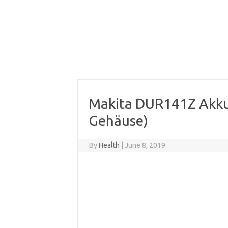
Makita DUR141Z Akku
Gehäuse)
By
Health
|
June 8, 2019