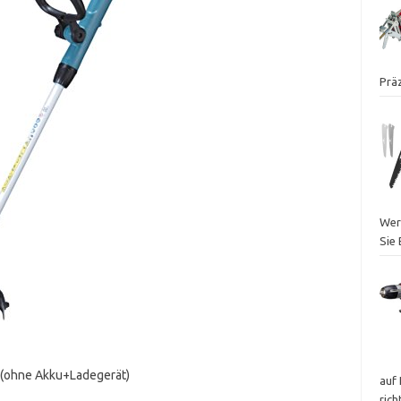
Präz
Wer
Sie
 (ohne Akku+Ladegerät)
auf 
ric