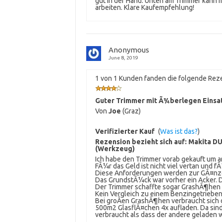
gut in der Hand. Unten am Trimmer kann
arbeiten. Klare Kaufempfehlung!
Anonymous
June 8, 2019
1 von 1 Kunden fanden die folgende Reze
Guter Trimmer mit Ã¼berlegen Einsa
Von
Joe
(Graz)
Verifizierter Kauf
(
Was ist das?
)
Rezension bezieht sich auf:
Makita DU
(Werkzeug)
Ich habe den Trimmer vorab gekauft um 
FÃ¼r das Geld ist nicht viel vertan und fÃ
Diese Anforderungen werden zur GÃ¤nze
Das GrundstÃ¼ck war vorher ein Acker. D
Der Trimmer schaffte sogar GrashÃ¶hen 
Kein Vergleich zu einem Benzingetriebe
Bei groÃen GrashÃ¶hen verbraucht sich 
500m2 GlasflÃ¤chen 4x aufladen. Da sind
verbraucht als dass der andere geladen 