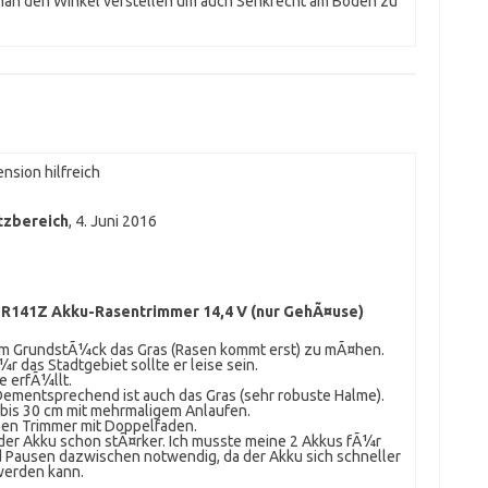
 man den Winkel verstellen um auch Senkrecht am Boden zu
nsion hilfreich
tzbereich
,
4. Juni 2016
R141Z Akku-Rasentrimmer 14,4 V (nur GehÃ¤use)
am GrundstÃ¼ck das Gras (Rasen kommt erst) zu mÃ¤hen.
¼r das Stadtgebiet sollte er leise sein.
 erfÃ¼llt.
ementsprechend ist auch das Gras (sehr robuste Halme).
bis 30 cm mit mehrmaligem Anlaufen.
nen Trimmer mit Doppelfaden.
der Akku schon stÃ¤rker. Ich musste meine 2 Akkus fÃ¼r
 Pausen dazwischen notwendig, da der Akku sich schneller
werden kann.