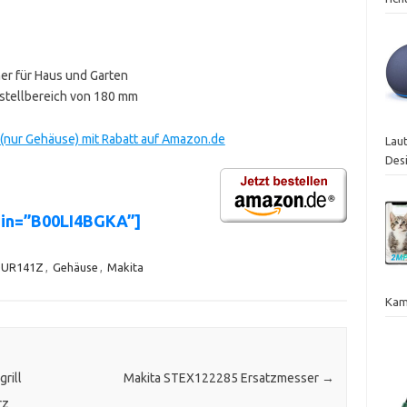
er für Haus und Garten
rstellbereich von 180 mm
(nur Gehäuse) mit Rabatt auf Amazon.de
Laut
Des
sin=”B00LI4BGKA”]
UR141Z
,
Gehäuse
,
Makita
Kam
rill
Makita STEX122285 Ersatzmesser
→
rz