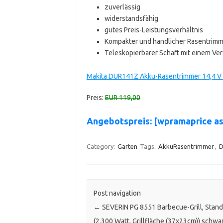
zuverlässig
widerstandsfähig
gutes Preis-Leistungsverhältnis
Kompakter und handlicher Rasentrimm
Teleskopierbarer Schaft mit einem Ve
Makita DUR141Z Akku-Rasentrimmer 14,4 V 
Preis:
EUR 119,00
Angebotspreis: [wpramaprice a
Category:
Garten
Tags:
AkkuRasentrimmer
,
D
Post navigation
←
SEVERIN PG 8551 Barbecue-Grill, Standg
(2.300 Watt, Grillfläche (37x23cm)) schwa