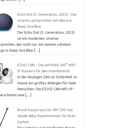
Echo Dot (5. Generation, 2022) – Der
smarte Lautsprecher mit Alexa in
Deep Sea Blue
Der Echo Dot (5. Generation, 2022)
ist ein moderner, smarter
sprecher, der nicht nur mit seinem schicken
ign in Deep Sea Blue
[…]
EZVIZ C6N – Die perfekte 360° WiFi-
IP-Kamera für den Innenbereich
In der heutigen Zeit ist Sicherheit zu
Hause ein großes Anliegen für viele
Menschen. Die EZVIZ C6N WiFi-IP-
era bietet eine
[…]
Bosch EasyGrassCut 18V-230: Der
ideale Akku-Rasentrimmer für Ihren
Garten
Ein sauberer und gepflegter Rasen