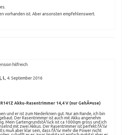
es.
den vorhanden ist. Aber ansonsten empfehlenswert.
nsion hilfreich
 l.
,
4. September 2016
R141Z Akku-Rasentrimmer 14,4 V (nur GehÃ¤use)
en und er ist zum Niederknien gut. Nur am Rande, ich bin
gebaut. Der Rasentrimmer ist auch mit Akku angenehm
ng. Mein GartengrundstÃ¼ck ist ca 1000qm gross und ich
selnd mit zwei Akkus. Der Rasentrimmer ist perfekt fÃ¼r
s muÃ aber klar sein, dass fÃ¼r mehr die Power nicht
en, schafft er es zwar (makita ist einfach makita) aber er