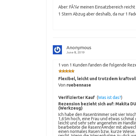
Aber: FÃ¼r meinen Einsatzbereich reicht 
1 Stern Abzug aber deshalb, da nur 1 Fa
Anonymous
June 8, 2019
1 von 1 Kunden fanden die folgende Reze
Flexibel, leicht und trotzdem kraftvoll,
Von
ruebennase
Verifizierter Kauf
(
Was ist das?
)
Rezension bezieht sich auf:
Makita DU
(Werkzeug)
Ich habe den Rasentrimmer seit vier Woch
1,65m hoch, eine Frau und etwas schmal 
leicht und sehr sehr angenehm im Handli
bearbeitete die RasenrÃ¤nder mit abwech
einen normales Rasen bzw. kurze Wiese. E
reicht. Wenn die Wiesenhalme zu dick werd