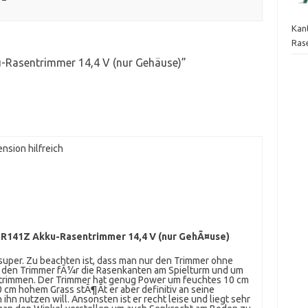
Kan
Ras
Rasentrimmer 14,4 V (nur Gehäuse)
”
nsion hilfreich
R141Z Akku-Rasentrimmer 14,4 V (nur GehÃ¤use)
a super. Zu beachten ist, dass man nur den Trimmer ohne
e den Trimmer fÃ¼r die Rasenkanten am Spielturm und um
 trimmen. Der Trimmer hat genug Power um feuchtes 10 cm
cm hohem Grass stÃ¶Ãt er aber definitiv an seine
hn nutzen will. Ansonsten ist er recht leise und liegt sehr